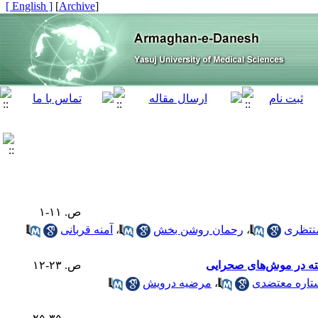
[ English ]
]
Archive
[
ص. ۱۱-۱
نتظری
،
رحمان روشن بخش
،
آمنه قربانی
لخته در موش‌های صحرایی
ص. ۲۳-۱۲
تاره معتضدی
،
مرضیه درویش