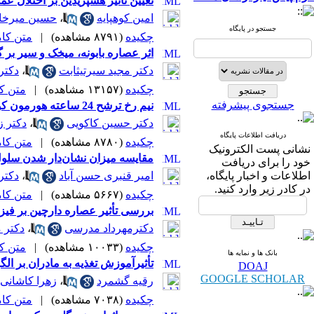
تعیین تأثیر هسپریدین بر اختلال عملکردی قلب
امین کوهپایه
،
حسین میرخا
جستجو در پایگاه
چکیده
(۸۷۹۱ مشاهده)
|
متن کامل 
اثر عصاره بابونه، میخک و سیر بر 
دکتر مجید سیرتی‏ثابت
،
دکتر 
چکیده
(۱۳۱۵۷ مشاهده)
|
متن کامل
جستجوی پیشرفته
نیم رخ ترشح 24 ساعته هورمون کورتیزول در پرستاران نوبت‌کار
دکتر حسین کاکویی
،
دکتر ز
دریافت اطلاعات پایگاه
چکیده
(۸۷۸۰ مشاهده)
|
متن کامل 
نشانی پست الکترونیک
مقایسه میزان نشان‌دار شدن سلول‌
خود را برای دریافت
اطلاعات و اخبار پایگاه،
امیر قنبری حسن آباد
،
دکتر
در کادر زیر وارد کنید.
چکیده
(۵۶۶۷ مشاهده)
|
متن کامل 
بررسی تأثیر عصاره دارچین بر فی
دکترمهرداد مدرسی
،
دکتر 
چکیده
(۱۰۰۳۳ مشاهده)
|
متن کامل
بانک ها و نمایه ها
تأثیرآموزش تغذیه به مادران بر الگوی غذا
DOAJ
GOOGLE SCHOLAR
رقیه گشمرد
،
زهرا کاشانی ن
چکیده
(۷۰۳۸ مشاهده)
|
متن کامل 