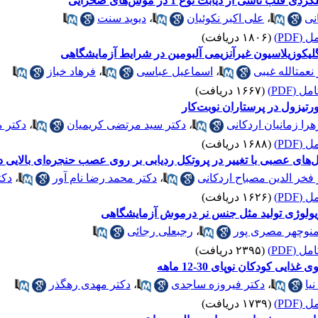
 ناشی از دیابت نوع 1 در موش‌های صحرایی
نی
،
علی اکبر نکوئیان
،
دیوید سنت
(PDF)
(۱۸۰۶ دریافت)
گلیکوزیلاسیون غیرآنزیمی آلبومین در شرایط آزمایشگاهی
نعمت‏الله غیبی
،
اسماعیل عباسی
،
فرهاد خباز
 (PDF)
(۱۶۶۷ دریافت)
هرا زمانیان اردکانی
،
دکتر سید مرتضی کریمیان
،
دکتر م
(PDF)
(۱۶۸۸ دریافت)
های عصبی با تغییر در پروتکل ردیابی بر روی عصب حنجره‌ای بالایی 
 فخر الدین مصباح اردکانی
،
دکتر محمد رضا نام آور
،
دکت
(PDF)
(۱۶۲۶ دریافت)
زیولوژی تولید مثل جنس نر درموش آزمایشگاهی
منوچهر مصری پور
،
رجبعلی رجائی
 (PDF)
(۲۳۹۵ دریافت)
یی کودکان نوپای 30-12 ماهه
یا
،
دکتر فیروزه ساجدی
،
دکتر مهدی رهگذر
(PDF)
(۱۷۳۹ دریافت)