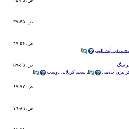
ص. ۳۵-۲۵
ص. ۴۵-۳۷
ص. ۵۶-۴۷
حمدتقی آیت الهی
در سگ
ص. ۶۵-۵۷
ر بیژن خادمی
،
سعید کربلایی دوست
ص. ۷۷-۶۷
ص. ۸۹-۷۹