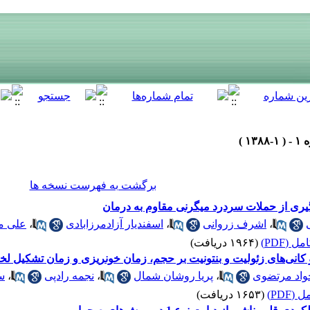
برگشت به فهرست نسخه ها
شگیری از حملات سردرد میگرنی مقاوم به درمان
،
اشرف زروانی
،
اسفندیار آزادمرزابادی
،
علی م
 (PDF)
(۱۹۶۴ دریافت)
 و کانی‌های زئولیت و بنتونیت بر حجم، زمان خونریزی و زمان تشکیل 
واد مرتضوی
،
پریا روشان شمال
،
نجمه رادپی
،
س
(PDF)
(۱۶۵۳ دریافت)