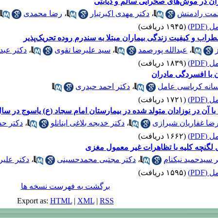
ان در موش‌های صحرایی سالم و دیابتی
ت رادمنش
،
دکتر مهدی اکبرتبار
،
رضا محمدی
(PDF)
(۱۹۴۵ دریافت)
طراب ‌و کیفیت‌ زندگی بیماران مبتلا به سندرم روده تحریک‌پذیر
ز
،
عبدالله پورصمد
،
سید علیرضا تقوی
،
دکتر عبد
(PDF)
(۱۸۳۹ دریافت)
 با افسردگی مادران
سانه کرباسی عامل
،
دکتر احمد حیدری
(PDF)
(۱۷۲۱ دریافت)
 آن در نوزادان متولد شده در بیمارستان امام سجاد (ع) یاسوج در سال 384
ضا غفاریان شیرازی
،
دکتر خدیجه بلاغی اینانلو
،
دکتر ح
(PDF)
(۱۶۶۲ دریافت)
 لگنچه کلیه با تظاهرات غیر معمول مغزی
ر سیدحمید نیکنام
،
دکتر مجتبی محمدحسینی
،
دکتر علی
(PDF)
(۱۵۹۵ دریافت)
برگشت به فهرست نسخه ها
Export as:
HTML
|
XML
|
RSS