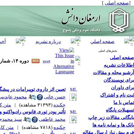
[
صفحه اصلی
]
بخش‌های اصلی
صفحه اصلی
دوره ۱۴، شماره ۱ - ( ۱-۱۳۸۸ )
اطلاعات نشریه
آرشیو مجله و مقالات
برای نویسندگان
برای داوران
تعیین اثر داروی توپیرامات در پی
ثبت نام و اشتراک
حسن خانی
،
محمود عابدینی
تماس با ما
چکیده
(۳۱۳۹۳ مشاهده)
|
متن کامل
تسهیلات پایگاه
تأثیر پودر توری فانوس رادیواکتیو
بایگانی مقالات زیر چاپ
محمد عاطفی
،
سید محمدج
بانک ها و نمایه نامه ها
چکیده
(۷۸۱۸ مشاهده)
|
متن کامل 
فرم پیش نیاز ارسال مقاله