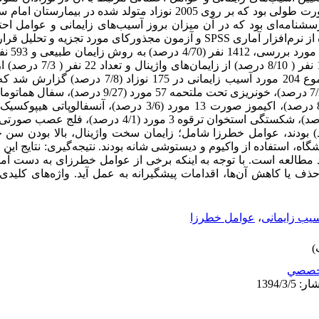
وروش‌ها: این یک مطالعه توصیفی به صورت طولی بود که بر روی 2005 نوزاد متولد 
ها پرسشنامه‌ای بود که در آن میزان بروز آسیب‌های زایمانی و عوامل اح
گردید. داده‌های جمع‌آوری شده با استفاده از نرم‌افزار آماری SPSS و آزمون مجذورکای مور
زایمان سزارین متولد شدند که تعداد 53
آسیب زایمانی همراه بوده است. در مجموع 204 مورد آسیب زایمان
عات پوستی 2 مورد (9/0 درصد) بودند، عوامل خطرزا شامل؛ زایمان سخت واژینال، بالا بودن
، استفاده از واکیوم و دیستوشی شانه بودند. نتیجه‌گیری: نتایج این 
 مطالعه است. با توجه به اینکه برخی از عوامل خطرزای به دست آمد
ف یا کاهش آن‌ها، اقدامات پیشگیرانه به عمل آید. واژه‌های کلیدی: 
یب زایمانی
،
عوامل خطرزا
خصصي