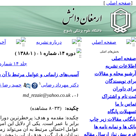
[
صفحه اصلی
]
بخش‌های اصلی
دوره ۱۴، شماره ۱ - ( ۱-۱۳۸۸ )
صفحه اصلی
جلد ۱۴ شماره ۱ صفحات ۱۲۹-۱۲۲
اطلاعات نشریه
آرشیو مجله و مقالات
آسیب‌های زایمانی و عوامل مرتبط با آن در
برای نویسندگان
۱
دکتر مهرداد رضایی
،
حمید رضا غ
برای داوران
md_rezaie@yahoo.co.uk
۱- ،
ثبت نام و اشتراک
تماس با ما
چکیده:
(۸۰۳۳ مشاهده)
تسهیلات پایگاه
چکیده: مقدمه و هدف: پرخطرترین دوران
بایگانی مقالات زیر چاپ
برابر با عمر است. یکی از دلایل این ام
بانک ها و نمایه نامه ها
عوامل احتمالی مرتبط به آن می‌تواند زم
فرم پیش نیاز ارسال مقاله
نوزادان قرار گیرد. هدف از این پژوهش ت