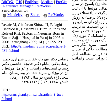
BibTeX
|
RIS
|
EndNote
|
Medlars
|
ProCite
شده در بیمارستان امام سجاد (ع) یاسوج در سال
|
Reference Manager
|
RefWorks
تمالی مرتبط با آن ثبت
Send citation to:
د تجزیه و تحلیل قرار گرفت. یافته‌ها: در این
Mendeley
Zotero
RefWorks
تحقیق مشخص شد که از بین 2005 نوزاد مورد بررسی، 1412 نفر (4/70 درصد) به روش زایمان طبیعی و 593 نفر(6/29 درصد) به روش
1 نفر ( 8/10 درصد) از زایمان‌های واژینال و تعداد 22 نفر ( 7/3 درصد) از زایمان‌های سزارین با
Rezaie M, Ghafarian Shirazi H, Balaghi
ی در 175 نوزاد (7/8 درصد) گزارش شد که این آسیب‌ها به ترتیب
Einanloo K, Hashemi H. Birth Injuries and
شامل؛ کاپوت سوکسیدانئوم 75 مورد (7/36 درصد)، ‌خونریزی تحت ملتحمه 57 مورد (9/27 درصد)، سفال هماتوما 21 مورد (2/10 در صد)،
Related Risk Factors in Neonates Born in
اریتم و خراشیدگی صورت 18 مورد (8/8 درصد)، اکیموز صورت 13 مورد (3/6 درصد)، آنسفالوپاتی هیپوکسیک ـ ایسکیک 7 مورد (4/3
Emam Sajjad Hospital in Yasuj in 2005 to
درصد)، فلج شبکه بازویی 7 مورد (4/3 درصد)، شکستگی استخوان ترقوه 3 مورد (4/1 درصد)، فلج عصب صورتی یک مورد (4/0 درصد) و
2006 . armaghanj 2009; 14 (1) :122-129
 سن جنینی، نمره آپگار پایین
URL:
http://armaghanj.yums.ac.ir/article-1-
مطالعه حاکی از میزان
581-fa.html
ه در این مطالعه قابل
نوزاد، آسیب زایمانی،
رضایی دکتر مهرداد، غفاریان شیرازی حمید
رضا، بلاغی اینانلو دکتر خدیجه، هاشمی دکتر
حسام. آسیب‌های زایمانی و عوامل مرتبط با
آن در نوزادان متولد شده در بیمارستان امام
سجاد (ع) یاسوج در سال ۱۳۸۴. ارمغان
دانش. ۱۳۸۸; ۱۴ (۱) :۱۲۲-۱۲۹
URL:
http://armaghanj.yums.ac.ir/article-۱-۵۸۱-
fa.html