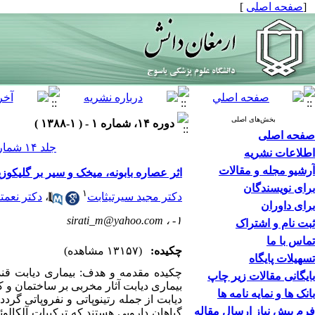
[
صفحه اصلی
]
بخش‌های اصلی
دوره ۱۴، شماره ۱ - ( ۱-۱۳۸۸ )
صفحه اصلی
جلد ۱۴ شماره ۱ صفحات ۴۵-۳۷
اطلاعات نشریه
آرشیو مجله و مقالات
اثر عصاره بابونه، میخک و سیر بر گلیکو
برای نویسندگان
۱
دکتر مجید سیرتی‏ثابت
،
دکتر نعمت‏
برای داوران
sirati_m@yahoo.com
۱- ،
ثبت نام و اشتراک
تماس با ما
چکیده:
(۱۳۱۵۷ مشاهده)
تسهیلات پایگاه
چکیده مقدمه و هدف: بیماری دیابت قندی 
بایگانی مقالات زیر چاپ
بیماری دیابت آثار مخربی بر ساختمان و کار
بانک ها و نمایه نامه ها
دیابت از جمله رتینوپاتی و نفروپاتی گرد
فرم پیش نیاز ارسال مقاله
گیاهان دارویی هستند که ترکیبات آلکالوئی