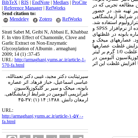
BibTeX
|
RIS
|
EndNote
|
Medlars
|
ProCite
ن مطالعه تجربی که در
|
Reference Manager
|
RefWorks
 سیر تهیه شد. در حضور
Send citation to:
آلبومین در شرایط آزمایشگاهی
Mendeley
Zotero
RefWorks
ترازولیوم استفاده شد.
تغییرات جذب در 530 نانومتر به وسیله طیف‏سنج اپندورف اندازه‏گیری گردید. داده‌های جمع‌آوری شده با استفاده از نرم‌افزار SPSS و
Sirati Sabet M, Geibi N, Abbasi E, Khabbaz
ره بابونه در غلظت‏های
F. In vitro Effect of Chamomile, Clove and
لاسیون آلبومین بود. عصاره‏های میخک و
Garlic Extract on Non-Enzymatic
 آلبومین به میزان 23 درصد گردیدند و با افزایش غلظت عصاره‏ها
Glycosylation of Albumin . armaghanj
میزان مهارشدن واکنش گلیکوزیلاسیون آلبومین کاهش یافت. در بین عصاره‏های استفاده شده عصاره بابونه با غلظت 1/0 گرم بر لیتر
2009; 14 (1) :37-45
وزیلاسیون آلبومین در
URL:
http://armaghanj.yums.ac.ir/article-1-
 افزایش غلظت این اثر
570-fa.html
سیرتی‏ثابت دکتر مجید، غیبی دکتر نعمت‏الله،
عباسی اسماعیل، خباز فرهاد. اثر عصاره
بابونه، میخک و سیر بر گلیکوزیلاسیون
غیرآنزیمی آلبومین در شرایط آزمایشگاهی.
ارمغان دانش. ۱۳۸۸; ۱۴ (۱) :۳۷-۴۵
URL:
http://armaghanj.yums.ac.ir/article-۱-۵۷۰-
fa.html