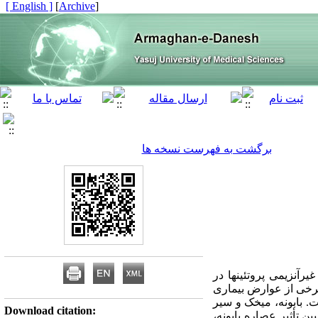
[ English ]
]
Archive
[
برگشت به فهرست نسخه ها
آنزیمی پروتئین‏ها در
ب برخی از عوارض بیماری
ت. بابونه، میخک و سیر
Download citation:
ن تأثیر عصاره بابونه،