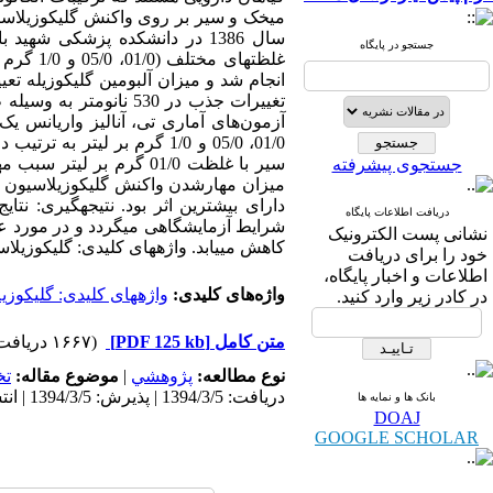
میخک و سیر بر روی واکنش گلیکوزیلاسیون
سال 1386 در دانشکده پزشکی شه
جستجو در پایگاه
غلظت‏ها
انجام شد و میزان آلبومین گلیکوزیله تعیی
آزمون‌های آماری تی، آنالیز واریانس یک
جستجوی پیشرفته
دارای بیشترین اثر بود. نتیجه‏گیری: نت
دریافت اطلاعات پایگاه
شرایط آزمایشگاهی می‏گردد و در مورد عص
نشانی پست الکترونیک
کاهش می‏یابد. ‏واژه‏‏های کلیدی: گلیکوزیل
خود را برای دریافت
اطلاعات و اخبار پایگاه،
واژه‌های کلیدی:
‏واژه‏‏های کلیدی: گلیکوز
در کادر زیر وارد کنید.
متن کامل
[PDF 125 kb]
(۱۶۶۷ دریافت)
نوع مطالعه:
پژوهشي
|
موضوع مقاله:
ت
دریافت: 1394/3/5 | پذیرش: 1394/3/5 | انتشار: 1394/3/5
بانک ها و نمایه ها
DOAJ
GOOGLE SCHOLAR