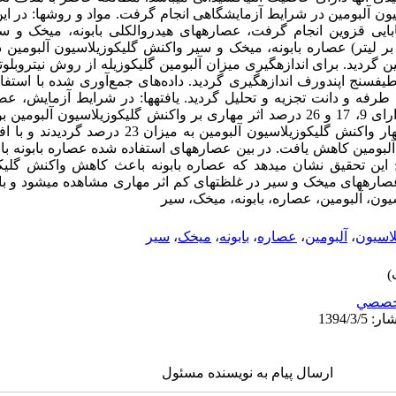
 آلبومین در شرایط آزمایشگاهی انجام گرفت. مواد و روش‏‏ها: در ای
ید بابایی قزوین انجام گرفت، عصاره‏های هیدروالکلی بابونه، میخک و
ی مختلف (01/0، 05/0 و 1/0 گرم بر لیتر) عصاره بابونه، میخک و سیر واکنش گلیکوزیلاسیون 
ن گردید. برای اندازه‏گیری میزان آلبومین گلیکوزیله از روش نیتروبلوت
 طرفه و دانت تجزیه و تحلیل گردید. یافته‏ها: در شرایط آزمایش، عصا
01/0، 05/0 و 1/0 گرم بر لیتر به ترتیب دارای 9، 17 و 26 درصد اثر مهاری بر واکنش گلیکوزی
سیر با غلظت 01/0 گرم بر لیتر سبب مهار واکنش گلیکوزیلاسیون
ایج این تحقیق نشان می‏دهد که عصاره بابونه باعث کاهش واکنش گلیک
اره‏های میخک و سیر در غلظت‏های کم اثر مهاری مشاهده می‏شود و با
اسیون، آلبومین، عصاره، بابونه، میخک، سیر
یلاسیون
،
آلبومین
،
عصاره
،
بابونه
،
میخک
،
سیر
خصصي
ارسال پیام به نویسنده مسئول