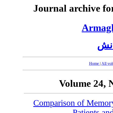
Journal archive fo
Armag
انش
Home
|
All vo
Volume 24, 
Comparison of Memory 
Patients an