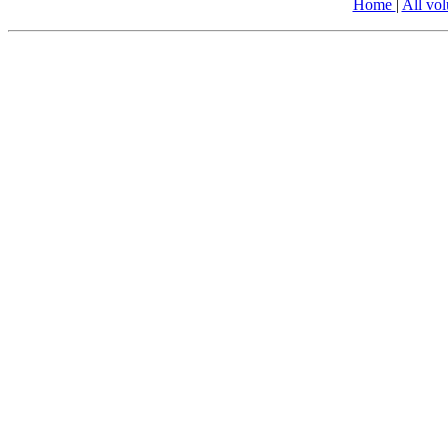
Home
|
All vo