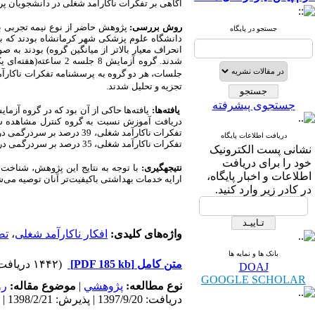
آگاهی بر تفکرات ناکارآمد شغلی در دانشجویان پر
روش بررسی:
پژوهش حاضر از نوع نیمه تجربی ب
جستجو در پایگاه
شدند. گروه آزمایش 8
جلسات، هر دو گروه به پرسشنامه تفکرات ناکارآ
تجزیه ‌و تحلیل
شدند
.
جستجوی پیشرفته
یافته‌ها:
یافته‌ها حاکی از آن بود که در گروه آز
دریافت اطلاعات پایگاه
تفکرات ناکارآمد شغلی، 35 درصد بر سردرگمی در تصمیم‌گیری، 43 درصد بر اضطراب تعهد و 46 درصد بر تعارض بیرونی اثربخش بوده است.
نشانی پست الکترونیک
خود را برای دریافت
نتیجه­گیری:
با توجه به نتایج این پژوهش، شناخت
اطلاعات و اخبار پایگاه،
ارایه خدمات بهداشتی باکیفیت‌تر آنان توصیه می‌ش
در کادر زیر وارد کنید.
واژه‌های کلیدی:
افکار ناکارآمد شغلی
،
تص
بانک ها و نمایه ها
متن کامل
[PDF 185 kb]
(۱۴۴۲ دریافت)
DOAJ
GOOGLE SCHOLAR
نوع مطالعه:
پژوهشي
|
موضوع مقاله:
رو
دریافت: 1397/9/20 | پذیرش: 1398/2/21 | انتشار: 1398/4/16