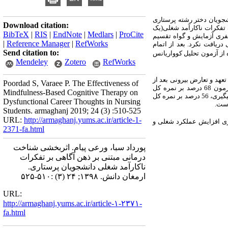
شجویان دختر رشته پرستاری
Download citation:
ی در پرسشنامه 36 نفری که دارای بالاترین نمره تفکرات ناکارآمد شغلی(یک
BibTeX
|
RIS
|
EndNote
|
Medlars
|
ProCite
عیار بالاتر از میانگین گروه) بودند به‌ صورت در دسترس انتخاب شدند. این 36 نفر منتخب با گمارش تصادفی به 2 گروه 18 نفری آزمایش و گواه تقسیم
|
Reference Manager
|
RefWorks
وزشی دریافت نکرد. بعد از اتمام
Send citation to:
 از آزمون تحلیل کوواریانس
Mendeley
Zotero
RefWorks
عهد و تعارض بیرونی بعد از
Poordad S, Varaee P. The Effectiveness of
دریافت آموزش نسبت به گروه کنترل مشاهده شد. هم‌چنین این نتایج در مرحله پیگیری نیز حفظ شدند. این مداخله در مرحله پس‌آزمون 68 درصد بر نمره کل
Mindfulness-Based Cognitive Therapy on
تفکرات ناکارآمد شغلی، 39 درصد بر سردرگمی در تصمیم‌گیری، 55 درصد بر اضطراب تعهد و 59 درصد بر تعارض بیرونی و در مرحله‌ی پیگیری، 56 درصد بر نمره کل
Dysfunctional Career Thoughts in Nursing
Students. armaghanj 2019; 24 (3) :510-525
URL:
http://armaghanj.yums.ac.ir/article-1-
اری افزایش عملکرد شغلی و
2371-fa.html
پورداد سبا، ورعی پیام. اثربخشی شناخت
درمانی مبتنی بر ذهن آگاهی بر تفکرات
ناکارآمد شغلی دانشجویان پرستاری.
ارمغان دانش. ۱۳۹۸; ۲۴ (۳) :۵۱۰-۵۲۵
URL:
http://armaghanj.yums.ac.ir/article-۱-۲۳۷۱-
fa.html