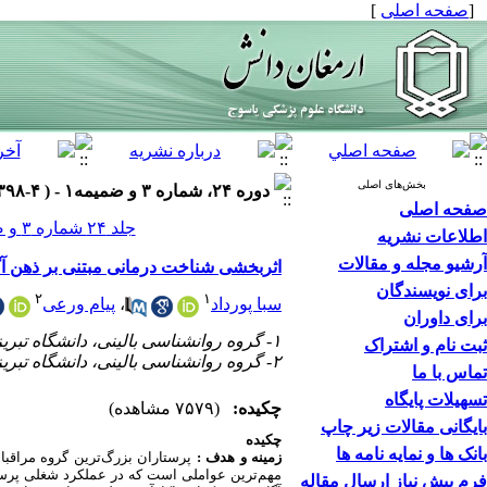
[
صفحه اصلی
]
بخش‌های اصلی
دوره ۲۴، شماره ۳ و ضمیمه۱ - ( ۴-۱۳۹۸ )
صفحه اصلی
جلد ۲۴ شماره ۳ و ضمیمه۱ صفحات ۵۲۵-۵۱۰
اطلاعات نشریه
آرشیو مجله و مقالات
اثربخشی شناخت درمانی مبتنی بر ذهن آگ
برای نویسندگان
۲
۱
سبا پورداد
،
پیام ورعی
برای داوران
۱- گروه روانشناسی بالینی، دانشگاه تبریز، تبریز، ایران
ثبت نام و اشتراک
۲- گروه روانشناسی بالینی، دانشگاه تبریز، تبریز، ایران ،
تماس با ما
تسهیلات پایگاه
چکیده:
(۷۵۷۹ مشاهده)
بایگانی مقالات زیر چاپ
چکیده
بانک ها و نمایه نامه ها
زمینه و هدف :
پرستاران بزرگ‌ترین گروه مراقبا
مهم‌ترین عواملی است که در عملکرد شغلی پرست
فرم پیش نیاز ارسال مقاله