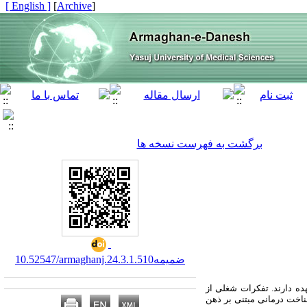
[ English ]
]
Archive
[
برگشت به فهرست نسخه ها
10.52547/armaghanj.24.3.ضمیمه1.510
ه ‌دارند.
تفکرات شغلی از
اخت درمانی مبتنی بر ذهن