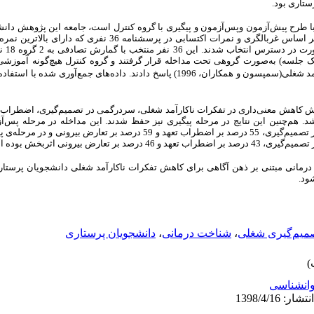
ستاری بود.
ا طرح پیش‌آزمون وپس‌آزمون و پیگیری با گروه کنترل است، جامعه این پژوهش دان
دانشگاه علوم پزشکی شهر کرمانشاه بودند که بر اساس غربالگری و نمرات اکتساب
انحراف م
 جلسه 2 ساعته(هفته‌ای یک جلسه) به‌صورت گروهی تحت مداخله قرار گرفتند و گروه کنترل هیچ‌گونه آم
مد شغلی(
سمپسون و همکاران، 1996)
پاسخ دادند.
داده‌های جمع‌آوری شده با استفاده
مایش کاهش معنی‌داری در تفکرات ناکارآمد شغلی، سردرگمی در تصمیم‌گیری، اضطراب ت
 درمانی مبتنی بر ذهن آگاهی برای کاهش تفکرات ناکارآمد شغلی دانشجویان پرست
ود.
میم‌گیری شغلی
،
شناخت درمانی
،
دانشجویان پرستاری
انشناسی