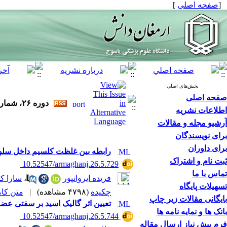
[
صفحه اصلی
]
بخش‌های اصلی
صفحه اصلی
دوره ۲۶، شماره ۵ - ( ۸-۱۴۰۰ )
اطلاعات نشریه
آرشیو مجله و مقالات
برای نویسندگان
برای داوران
رابطه بین غلظت کلسیم داخل سلولی
ثبت نام و اشتراک
‎ 10.52547/armaghanj.26.5.729
تماس با ما
فریده ایروانپور
،
سارا ک
تسهیلات پایگاه
چکیده
(۴۷۹۸ مشاهده)
|
متن کامل 
بایگانی مقالات زیر چاپ
تعیین اثر گالیک اسید بر سفتی عض
بانک ها و نمایه نامه ها
‎ 10.52547/armaghanj.26.5.744
فرم پیش نیاز ارسال مقاله