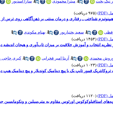
 نیک بخت
،
میترا محمودی
،
سارا اسدپور
(PDF)
(۹۷۵ دریافت)
یپنوتیزم شناختی ـ رفتاری و درمان مبتنی بر ذهن‌آگاهی روی ترس از 
افظی
،
سعید بختیارپور
،
بهنام مکوندی
(PDF)
(۱۴۵۴ دریافت)
ظریه انتخاب و آموزش خلاقیت بر میزان تاب‌آوری و هیجان اندیشه د
روش محمدی
،
آزیتا امیر فخرایی
،
کبری حاجی عل
(PDF)
(۱۰۲۳ دریافت)
انتریک فمور تایپ یک با پیچ دینامیک کوندیلار و پیچ دینامیک هیپ در
(PDF)
(۱۱۲۰ دریافت)
یه‌های استافیلوکوکوس اورئوس مقاوم به متی‌سیلین و ونکومایسین جدا