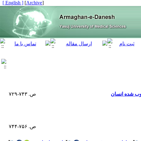
[ English ]
]
Archive
[
ذوب شده انسان
ص. ۷۴۳-۷۲۹
ص. ۷۵۶-۷۴۴