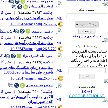
غلامرضا هوشمند
،
جعفر
ارشاد الماسیان
جستجو در پایگاه
چکیده
(۳۷۹۲ مشاهده)
|
متن کامل 
مقایسه اثربخشی درمان مبتنی بر ه
‎ 10.52547/armaghanj.26.5.757
رحمن یوسفی
،
فریبا ح
جستجوی پیشرفته
چکیده
(۴۴۶۷ مشاهده)
|
متن کامل 
مقایسه اثربخشی آموزش مبتنی بر ن
دریافت اطلاعات پایگاه
‎ 10.52547/armaghanj.26.5.770
نشانی پست الکترونیک
عین الله قنبری نژاد
،
کو
خود را برای دریافت
اطلاعات و اخبار پایگاه،
چکیده
(۴۱۴۵ مشاهده)
|
متن کامل 
در کادر زیر وارد کنید.
مقایسه درمان شکستگی‌های ساب تروک
یاسوج طی سال‌های 1395ـ1386
‎ 10.52547/armaghanj.26.5.783
حمیدرضا محمدی
بانک ها و نمایه ها
DOAJ
چکیده
(۳۴۰۰ مشاهده)
|
متن کامل 
GOOGLE SCHOLAR
الگوی مقاومت آنتی‌بیوتیکی در سو
کلان شهر تهران
‎ 10.52547/armaghanj.26.5.793