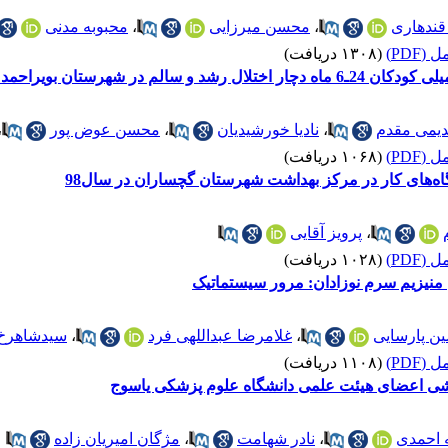
قندهاری
،
محسن میرزایی
،
محبوبه مدنی
(PDF)
(۱۳۰۸ دریافت)
 ‌بویراحمد: یک مطالعه مورد شاهد
دیمی مقدم
،
نادیا خورشیدیان
،
محسن عوض پور
،
(PDF)
(۱۰۶۸ دریافت)
‌های کار در مرکز بهداشت شهرستان گچساران در سال98
،
پرویز آقایی
(PDF)
(۱۰۲۸ دریافت)
 منیزیم سرم نوزادان: مرور سیستماتیک
ن پارسایی
،
غلامرضا عبداللهی فرد
،
سیدشاهرخ
(PDF)
(۱۱۰۸ دریافت)
شی اعضای هیئت علمی دانشگاه علوم پزشکی یاسوج
ه احمدی
،
نادر شهامت
،
مژگان امیریان زاده