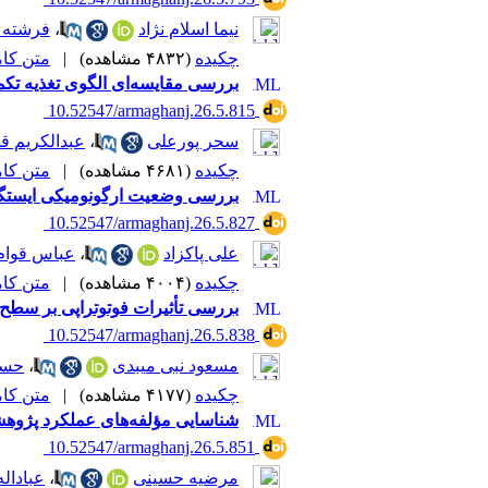
نیما اسلام نژاد
،
فرشته 
چکیده
(۴۸۳۲ مشاهده)
|
متن کامل 
بررسی مقایسه‌ای الگوی تغذیه تکمیلی کودکان 24ـ6 ماه دچار اختلال رشد و سالم در شهرستان
‎ 10.52547/armaghanj.26.5.815
سحر پورعلی
،
عبدالکریم ق
چکیده
(۴۶۸۱ مشاهده)
|
متن کامل 
بررسی وضعیت ارگونومیکی ایستگاه
‎ 10.52547/armaghanj.26.5.827
علی پاکزاد
،
عباس قوام
چکیده
(۴۰۰۴ مشاهده)
|
متن کامل 
بررسی تأثیرات فوتوتراپی بر سطح
‎ 10.52547/armaghanj.26.5.838
مسعود نبی میبدی
،
حسی
چکیده
(۴۱۷۷ مشاهده)
|
متن کامل 
شناسایی مؤلفه‌های عملکرد پژوه
‎ 10.52547/armaghanj.26.5.851
مرضیه حسینی
،
عبادال