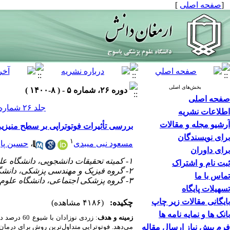
[
صفحه اصلی
]
بخش‌های اصلی
دوره ۲۶، شماره ۵ - ( ۸-۱۴۰۰ )
صفحه اصلی
جلد ۲۶ شماره ۵ صفحات ۸۵۰-۸۳۸
اطلاعات نشریه
آرشیو مجله و مقالات
بررسی تأثیرات فوتوتراپی بر سطح منیزی
برای نویسندگان
۱
مسعود نبی میبدی
،
حسین پا
برای داوران
۱- کمیته تحقیقات دانشجویی، دانشگاه علوم پزشکی شیراز، شیراز، ایران
ثبت نام و اشتراک
۲- گروه فیزیک و مهندسی پزشکی، دانشگاه علوم پزشکی شیراز، شیراز، ایران ،
تماس با ما
۳- گروه پزشکی اجتماعی، دانشگاه علوم پزشکی شیراز، شیراز، ایران
تسهیلات پایگاه
بایگانی مقالات زیر چاپ
چکیده:
(۴۱۸۶ مشاهده)
بانک ها و نمایه نامه ها
زمینه و هدف
: زردی نو
فرم پیش نیاز ارسال مقاله
می‌دهد. فوتوتراپی متداول‌ترین روش برای درمان 