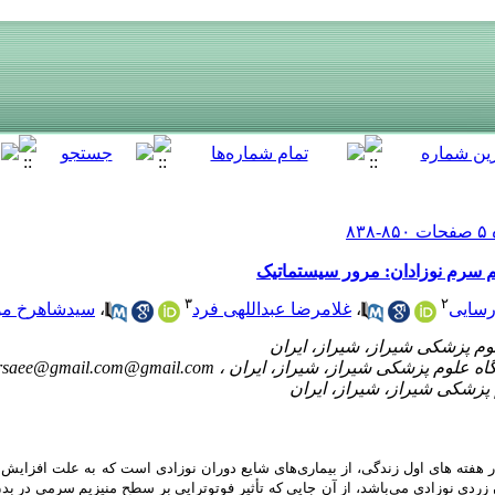
م سرم نوزادان: مرور سیستماتیک
۳
۲
رسایی
،
غلامرضا عبداللهی فرد
،
سیدشاهرخ م
rsaee@gmail.com@gmail.com
زادان با شیوع 60 درصد در هفته های اول زندگی، از بیماری‌های شایع دوران نوزادی است که به علت 
زردی نوزادی می‌باشد، از آن
جایی که تأثیر فوتوتراپی بر
سطح
منیزیم سرمی در بد