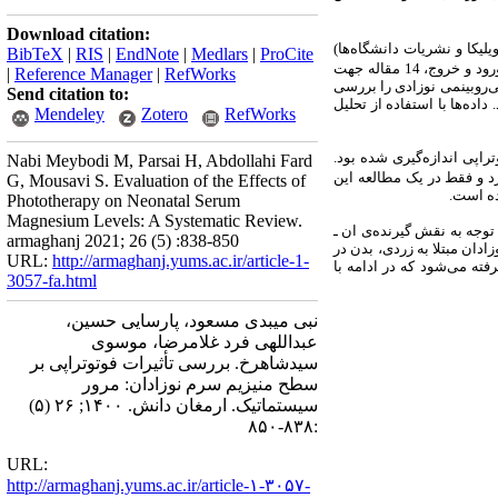
Download citation:
لیکا
و
نشریات
دانشگاه‌ها)
BibTeX
|
RIS
|
EndNote
|
Medlars
|
ProCite
221 مطالعه در جستجوی انجام شده استخراج شد. با توجه به معیارهای ورود و خروج، 14 مقاله جهت
|
Reference Manager
|
RefWorks
ی‌روبینمی نوزادی را بررسی
Send citation to:
داده‌ها با استفاده از تحلیل
Mendeley
Zotero
RefWorks
Nabi Meybodi M, Parsai H, Abdollahi Fard
د و فقط در یک مطالعه
این
G, Mousavi S. Evaluation of the Effects of
ده است.
Phototherapy on Neonatal Serum
Magnesium Levels: A Systematic Review.
توجه به
نقش
گیرنده‌ی ان ـ
armaghanj 2021; 26 (5) :838-850
دان مبتلا به زردی، بدن در
URL:
http://armaghanj.yums.ac.ir/article-1-
ته می‌شود که در ادامه با
3057-fa.html
نبی میبدی مسعود، پارسایی حسین،
عبداللهی فرد غلامرضا، موسوی
سیدشاهرخ. بررسی تأثیرات فوتوتراپی بر
سطح منیزیم سرم نوزادان: مرور
سیستماتیک. ارمغان دانش. ۱۴۰۰; ۲۶ (۵)
:۸۳۸-۸۵۰
URL:
http://armaghanj.yums.ac.ir/article-۱-۳۰۵۷-