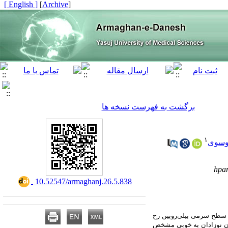
[ English ]
]
Archive
[
برگشت به فهرست نسخه ها
۱
وسوی
hpa
‎ 10.52547/armaghanj.26.5.838
افزایش سطح سرمی بیلی‌روبین رخ
ن نوزادان به خوبی مشخص