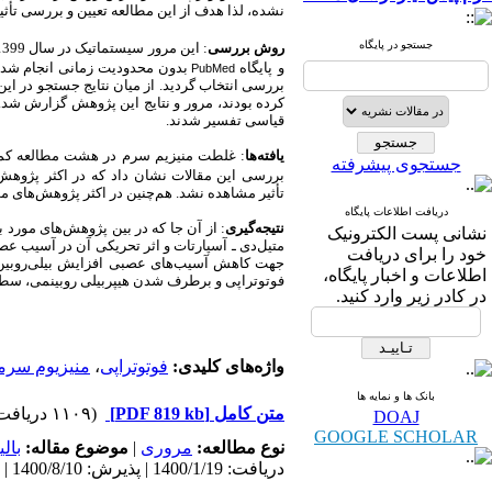
نشده، لذا هدف از این مطالعه تعیین و بررسی تأثی
جستجو در پایگاه
روش بررسی
: این مرور سیستماتیک در سال 1399 بر روی مقالات منشر شده در پایگاه‌های
و
پایگاه
بدون محدودیت زمانی انجام شد
PubMed
بررسی انتخاب گردید.
از میان نتایج جستجو در این
کرده بودند، مرور و نتایج این پژوهش‌ گزارش شد
.
قیاسی تفسیر شدند.
یافته‌ها
: غلطت منیزیم سرم در هشت مطالعه کمتر از 24 ساعت، در چهار مطالعه 48 ساعت و در سه مطالعه 72 ساعت بعد از فوتوتراپی اندا
جستجوی پیشرفته
بررسی
این مقالات
نشان
داد
که
در
اکثر
پژوهش‌
تأثیر مشاهده نشد
.
هم‌چنین
در اکثر پژوهش‌های 
دریافت اطلاعات پایگاه
نتیجه‌گیری
:
از آن جا که در بین پژوهش‌های مورد 
نشانی پست الکترونیک
متیل‌دی ـ آسپارتات
و اثر تحریکی آن در آسیب عصبی
خود را برای دریافت
جهت کاهش آسیب‌های عصبی افزایش بیلی‌روبین، س
اطلاعات و اخبار پایگاه،
فوتوتراپی و
برطرف شدن
هیپربیلی روبینمی
، سطح
در کادر زیر وارد کنید.
واژه‌های کلیدی:
فوتوتراپی
،
منیزیوم سرم
بانک ها و نمایه ها
متن کامل
[PDF 819 kb]
(۱۱۰۹ دریافت)
DOAJ
GOOGLE SCHOLAR
نوع مطالعه:
مروری
|
موضوع مقاله:
بالی
دریافت: 1400/1/19 | پذیرش: 1400/8/10 | انتشار: 1400/8/17