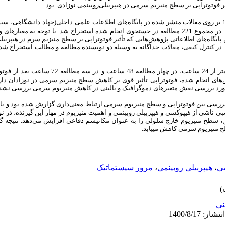
ر فوتوتراپی بر سطح منیزیم سرمی در هیپربیلی‌روبینمی نوزادی بود.
اطلاعات
علمی
داخلی
(جهاد
دانشگاهی، سیوی
.
در مجموع
 پایگاه‌های
اطلاعاتی پژوهش‌هایی که
تأثیر فوتوتراپی بر سطح منیزیم سرم در هیپربیل
 در کنترل کیفی، مقالات جداگانه به وسیله دو نویسنده مطالعه و مطالب استخراج شد.
زه‌گیری شده بود.
های انجام
شده، فوتوتراپی
تأثیر
قوی بر کاهش سطح منیزیم سرمی در نوزادان دار
مورد بررسی نقش متغیرهای دموگرافیک و بالینی در کاهش منیزیوم سرمی بررسی نش
بررسی بین فوتوتراپی و سطح منیزیوم سرمی ارتباط معنی‌داری گزارش شده بود و با 
 ناشی از هیپوکسی و هیپربیلی روبینمی و اهمیت منیزیوم در مهار این گیرنده، در نوزا
طح منیزیوم خارج سلولی را به عنوان مکانیسم دفاعی افزایش می‌دهد. نتیجه گرف
 منیزیوم سرمی کاهش می­یابد.
ی
،
هیپربیلی روبینمی
،
مرور سیستماتیک
نی