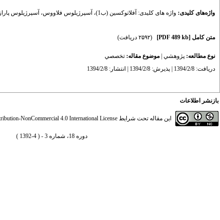
واژه‌های کلیدی:
واژه های کلیدی: آفلاتوکسین (ب1)
،
آسپرژیلوس فلاووس
،
آسپرژیلوس پارا
متن کامل
[PDF 489 kb]
(۲۵۹۲ دریافت)
نوع مطالعه:
پژوهشي
|
موضوع مقاله:
تخصصي
دریافت: 1394/2/8 | پذیرش: 1394/2/8 | انتشار: 1394/2/8
بازنشر اطلاعات
این مقاله تحت شرایط
ibution-NonCommercial 4.0 International License
دوره 18، شماره 3 - ( 4-1392 )