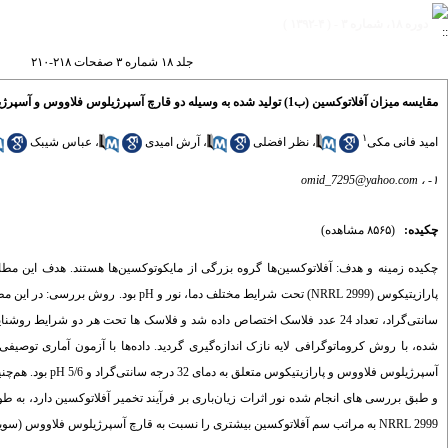
دوره ۱۸، شماره ۳ - ( ۴-۱۳۹۲ )
جلد ۱۸ شماره ۳ صفحات ۲۱۸-۲۱۰
مقایسه میزان آفلاتوکسین (ب1) تولید شده به وسیله دو قارچ آسپرژیلوس فلاووس و آسپرژیلوس پارازیتیکوس تحت شرایط مختلف دما، نور و pH
۱
امید فانی مکی
،
نظر افضلی
،
آرش امیدی
،
عباس شیبک
omid_7295@yahoo.com
۱- ،
چکیده:
(۸۵۶۵ مشاهده)
و طبق بررسی های انجام شده نور اثرات زیان‌باری بر فرآیند تخمیر آفلاتوکسین دارد، به 
NRRL 2999 به مراتب سم آفلاتوکسین بیشتری را نسبت به قارچ آسپرژیلوس فلاووس (سویه IR 111) تولید می کند. واژه های کلیدی: آفلاتوکسین (ب1)، آسپرژیلوس فلاووس، آسپرژیلوس پارازیتیکوس