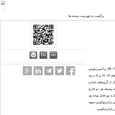
برگشت به فهرست نسخه ها
چکیده زمینه و هدف: آفلاتوکسین‌ها گروه بزرگی از مایکوتوکسین‌ها هستند. هدف این مطالعه مقایسه میزان آفلاتوکسین (ب1) تولید شده به وسیله دو قارچ آسپرژیلوس فلاووس (IR 111) و آسپرژیلوس
پارازیتیکوس (NRRL 2999) تحت شرایط مختلف دما، نور و pH بود. روش بررسی: در این مطالعه تجربی به هر کدام از قارچ‌های آسپرژیلوس فلاووس و پارازیتیکوس مورد مطالعه در دماهای 18، 24 و 32 درجه
ند. میزان سم آفلاتوکسین (ب1)، (AFB1) تولید شده مربوط به هر یک از گروه‌های اشاره
رین بازده سم آفلاتوکسین تولید شده به وسیله هر دو قارچ
دمای 24 درجه سانتی‌گراد و pH 6 و مشاهده گردید. اثرات مربوط به نور قابل توجه بود
وس پارازیتوکوس سویه