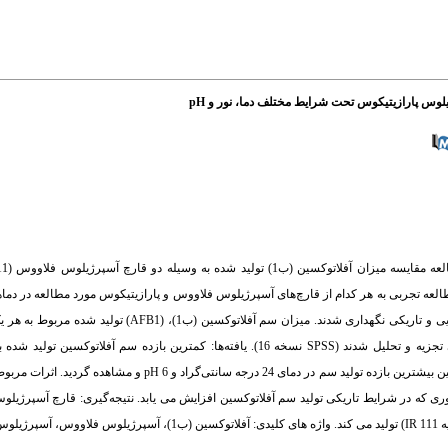
سانتی‌گراد، تعداد 24 عدد فلاسک اختصاص داده شد و فلاسک ها تحت هر دو شرایط روشنایی و تاریکی نگهداری شد
شده، با روش کروماتوگرافی لایه نازک اندازه‌گیری گردید‌. داده‌ها با آزمون آماری توصیفی تجزیه و تحلیل شدند (SPSS نسخه 16). یافته‌ها: کمت
آسپرژیلوس فلاووس و پارازیتیکوس متعلق به دمای 32 درجه سانتی‌گراد و pH 5/6 بود. هم‌چنین بیشترین بازده تولید سم در 
طوری که در شرایط تاریکی تولید سم آفلاتوکسین افزایش می یابد. نتیجه‌گیری: قارچ آسپرژیل