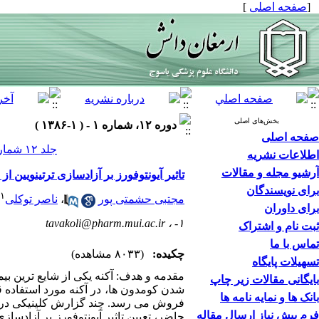
[
صفحه اصلی
]
بخش‌های اصلی
دوره ۱۲، شماره ۱ - ( ۱-۱۳۸۶ )
صفحه اصلی
جلد ۱۲ شماره ۱ صفحات ۵۹-۴۹
اطلاعات نشریه
آرشیو مجله و مقالات
تاثیر آیونتوفورز بر آزادسازی ترتینویین
برای نویسندگان
۱
مجتبی حشمتی پور
،
ناصر توکلی
برای داوران
tavakoli@pharm.mui.ac.ir
۱- ،
ثبت نام و اشتراک
تماس با ما
چکیده:
(۸۰۳۳ مشاهده)
تسهیلات پایگاه
مقدمه و هدف: آکنه یکی از شایع ترین بیم
بایگانی مقالات زیر چاپ
بانک ها و نمایه نامه ها
فروش می رسد. چند گزارش کلینیکی در زمی
فرم پیش نیاز ارسال مقاله
حاضر، تعیین تاثیر آیونتوفورز بر آزادسا