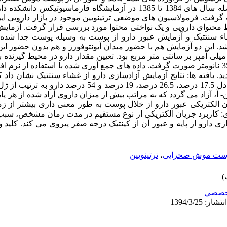
این مطالعه از نوع تجربی بوده و در فاصله سال های 1384 تا 1385 در آزمایشگاه فا
ت. فرمولاسیون های موضعی ترتینویین موجود در بازار دارویی ایرا
ویین) از لحاظ محتوای دارویی و یک نواختی محتوا مورد بررسی قرار گرفت. آزمای
ء سنتتیک و آزمایش عبور دارو از پوست به وسیله پوست جدا ش
ه مدت 2 ساعت انجام شد. این دو آزمایش هم با حضور میدان آیونتوفورز و هم بدون ح
دت میدان الکتریکی مورد استفاده 0.5 میلی آمپر بر سانتی متر مربع بود. تعیین مقدار دارو در م
ید. یافته ها: نتایج آزمایش آزادسازی دارو از غشاء سنتتیک نشان داد
آزمایش و در حضور میدان الکتریکی معادل 17.5 درصد، 26.5 درصد، 19 در
تین- آ، آزاد می گردد که به مراتب بیش از میزان داروی آزاد شده از هر 
ان الکتریکی عبور دارو از خلال پوست به طور معنی داری بیشتر از ز
ی: کاربرد جریان الکتریکی از نوع مستقیم در مدت زمان مشخص، سبب 
ی دارو از پایه و عبور آن از کینتیک درجه صفر پیروی می کند. کلید و
ست موش صحرایی
،
ترتینویین
خصصي