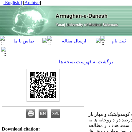
[ English ]
]
Archive
[
برگشت به فهرست نسخه ها
کومدولیتیک و مهار باز
ومدون ها، در آکنه مورد استفاده قرار گرفته است. این دارو به فرم های کرم، ژل و لوسیون 0.01 تا 0.1 درصد در داروخانه ها به
د است. هدف از مطالعه
Download citation:
ی بود. مواد و روش ها: