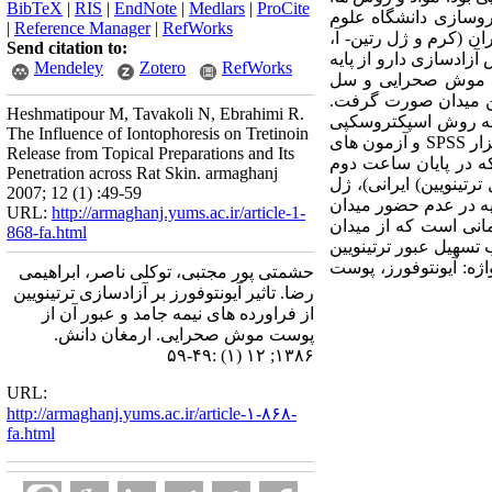
BibTeX
|
RIS
|
EndNote
|
Medlars
|
ProCite
رماسیوتیکس دانشکده داروسازی دانشگاه علوم
|
Reference Manager
|
RefWorks
ن (کرم و ژل رتین- آ،
Send citation to:
ش آزادسازی دارو از پایه
Mendeley
Zotero
RefWorks
ده موش صحرایی و سل
ضور این میدان صورت گرفت.
Heshmatipour M, Tavakoli N, Ebrahimi R.
حیط گیرنده به روش اسپکتروسکپی
The Influence of Iontophoresis on Tretinoin
فرابنفش در حداکثر طول موج برابر با 352 نانومتر صورت گرفت. داده های جمع آوری شده با استفاده از نرم افزار SPSS و آزمون های
Release from Topical Preparations and Its
 که در پایان ساعت دوم
Penetration across Rat Skin. armaghanj
صد و 54 درصد دارو به ترتیب از ژل ترتینویین) ایرانی)، ژل
2007; 12 (1) :49-59
پایه در عدم حضور میدان
URL:
http://armaghanj.yums.ac.ir/article-1-
مانی است که از میدان
868-fa.html
تسهیل عبور ترتینویین
اژه: آیونتوفورز، پوست
حشمتی پور مجتبی، توکلی ناصر، ابراهیمی
رضا. تاثیر آیونتوفورز بر آزادسازی ترتینویین
از فراورده های نیمه جامد و عبور آن از
پوست موش صحرایی. ارمغان دانش.
۱۳۸۶; ۱۲ (۱) :۴۹-۵۹
URL:
http://armaghanj.yums.ac.ir/article-۱-۸۶۸-
fa.html