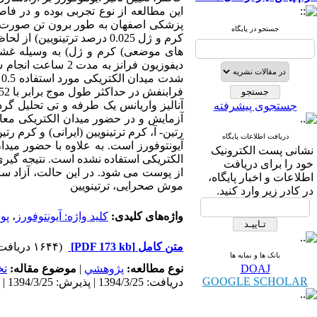
پزشکی اصفهان به طور برون تن صورت گرف
جستجو در پایگاه
کرم و ژل 0.025 درصد ترتین
های موضعی) کرم و ژل) به وسیله غشا
دیفوزیون فرانز ب
ش
آنالیز واریانس یک طرفه و تی تحلیل گرد
جستجوی پیشرفته
رتین- آ، کرم ترتینویین (ایرانی) و کرم ر
دریافت اطلاعات پایگاه
آیونتوفورز است. به علاوه با حضور مید
نشانی پست الکترونیک
الکتریکی استفاده نشده است. نتیجه گیر
خود را برای دریافت
از پوست می شود. در این حالت، آزاد ساز
اطلاعات و اخبار پایگاه،
موش صحرایی، ترتینویین
در کادر زیر وارد کنید.
واژه‌های کلیدی:
کلید واژه: آیونتوفورز
،
پو
متن کامل
[PDF 173 kb]
(۱۶۴۴ دریافت)
بانک ها و نمایه ها
DOAJ
نوع مطالعه:
پژوهشي
|
موضوع مقاله:
ت
GOOGLE SCHOLAR
دریافت: 1394/3/25 | پذیرش: 1394/3/25 | انتشار: 1394/3/25