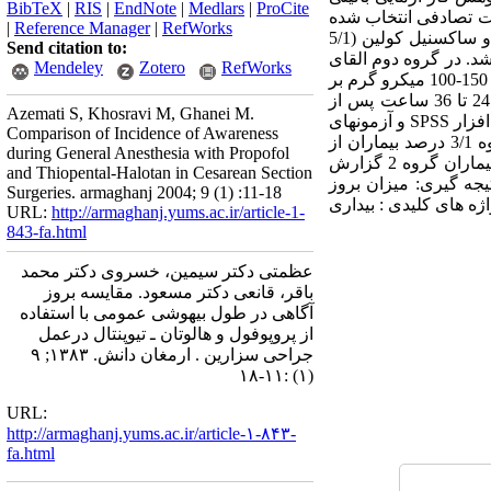
BibTeX
|
RIS
|
EndNote
|
Medlars
|
ProCite
خابی داشتند به صورت تصادفی انتخاب شده
|
Reference Manager
|
RefWorks
و به دو گروه تقسیم شدند. القای بیهوشی در گروه اول با استفاده از تیوپنتال سدیم (5 میلی گرم بر کیلو گرم)و ساکسنیل کولین (5/1
Send citation to:
 5/0درصد, اکسیژن 50 درصد و نیتروس اکسید 50 درصد انجام شد. در گروه دوم القای
Mendeley
Zotero
RefWorks
بیهوشی بـــــه وسیلـــــه پروپوفول و ساکسنیل کولین (5/1 میلی گرم) و حفظ بیهوشی نیز به وسیله پروپوفول) 150-100 میکرو گرم بر
کیلوگرم در دقیقه) و اکسیژن ـ نیتروس اکسید(50 درصد – 50 درصد) انجام شد. میزان آگاهی بیماران پس از 24 تا 36 ساعت پس از
Azemati S, Khosravi M, Ghanei M.
پایان عمل با استفاده از روش مصاحبه مستقیم با بیمار تعیین گردید. داده های جمع آوری شده با استفاده از نرم افزار SPSS و آزمونهای
Comparison of Incidence of Awareness
آماری تست دقیق فیشر ، پیرسون ، تی دانشجویی و مجذور کای تجزیه و تحلیل شدند . یافته ها: در هر دو گروه 3/1 درصد بیماران از
during General Anesthesia with Propofol
وجود درد در حین عمل شکایت داشتند. وجود شنوایی در حین عمل در 3/5 درصد بیماران گروه 1 و 6/2 درصد بیماران گروه 2 گزارش
and Thiopental-Halotan in Cesarean Section
ر 7/2 درصد بیماران گروه 1 و 6/2 درصد بیماران گروه 2 رخ داد. نتیجه گیری: میزان بروز
Surgeries. armaghanj 2004; 9 (1) :11-18
ژه های کلیدی : بیداری
URL:
http://armaghanj.yums.ac.ir/article-1-
843-fa.html
عظمتی دکتر سیمین، خسروی دکتر محمد
باقر، قانعی دکتر مسعود. مقایسه بروز
آگاهی در طول بیهوشی عمومی با استفاده
از پروپوفول و هالوتان ـ تیوپنتال درعمل
جراحی سزارین . ارمغان دانش. ۱۳۸۳; ۹
(۱) :۱۱-۱۸
URL:
http://armaghanj.yums.ac.ir/article-۱-۸۴۳-
fa.html