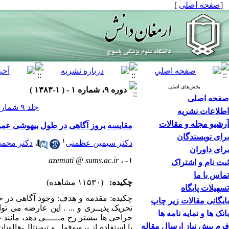
[
صفحه اصلی
]
بخش‌های اصلی
دوره ۹، شماره ۱ - ( ۱-۱۳۸۳ )
صفحه اصلی
جلد ۹ شماره ۱ صفحات ۱۸-۱۱
اطلاعات نشریه
آرشیو مجله و مقالات
مقایسه بروز آگاهی در طول بیهوشی عمومی
برای نویسندگان
۱
دکتر سیمین عظمتی
،
دکتر محمد
برای داوران
azemati @ sums.ac.ir
۱- ،
ثبت نام و اشتراک
تماس با ما
چکیده:
(۱۱۵۳۰ مشاهده)
تسهیلات پایگاه
چکیده: مقدمه و هدف: وجود آگاهی در حی
بایگانی مقالات زیر چاپ
تحریک پذیــری و ... . این عارضه می ت
بانک ها و نمایه نامه ها
جراحی ها بیشتر رخ مــــــی دهد، مانن
فرم پیش نیاز ارسال مقاله
با استفاده از پروپوفول و تیوپنتال-هال