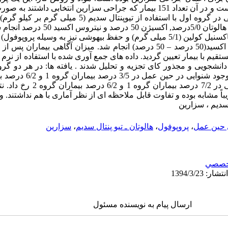
دوسوکور در سال 1382 در شهر شیراز است و در آن تعداد 151 بیمار که جراحی سزارین انت
میلی گرم ) و نگهداری بیهوشی به وسیله هالوتان
گردید و عارضه خواب دیدن حین بیهوشی د
اً مشابه بوده و تفاوت قابل ملاحظه ای از نظر آماری با هم نداشتند. وا
 سدیم ، سزارین
ی حین عمل
،
پروپوفول
،
هالوتان ـ تیو پنتال سدیم
،
سزارین
خصصي
ارسال پیام به نویسنده مسئول