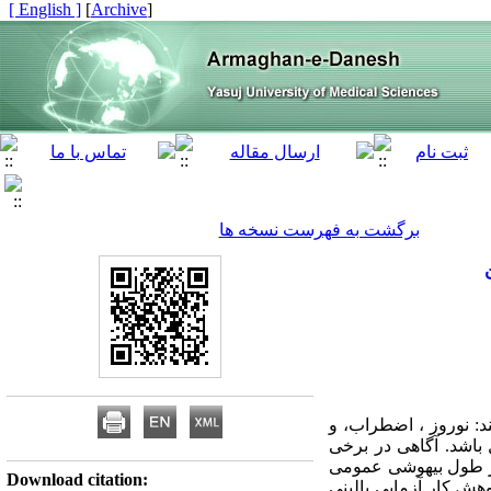
[ English ]
]
Archive
[
برگشت به فهرست نسخه ها
د: نوروز ، اضطراب، و
 باشد. آگاهی در برخی
 در طول بیهوشی عمومی
Download citation:
وهش کار آزمایی بالینی