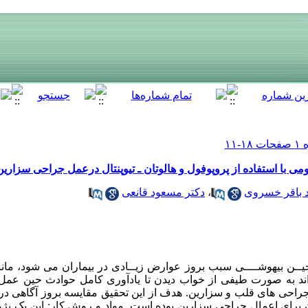
 با استفاده از پروپوفول و هالوتان ـ تیوپنتال درعمل جراحی سزارین
 باقر خسروی
،
دکتر مسعود قانعی
ــن بیهوشــــی سبب بروز عوارض زیــادی در بیماران می شود، مانن
واند به صورت طیفی از خواب دیدن تا یادآوری کامل حوادث حین عمل
د جراحی های قلب و سزارین. هدف از این تحقیق مقایسه بروز آگاهی
وتان برای اعمال جراحی سزارین بوده است. مواد و روش کار: این یک پژ