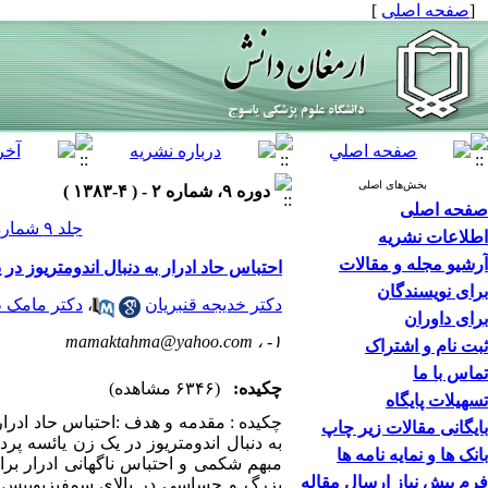
[
صفحه اصلی
]
بخش‌های اصلی
دوره ۹، شماره ۲ - ( ۴-۱۳۸۳ )
صفحه اصلی
جلد ۹ شماره ۲ صفحات ۹۲-۸۷
اطلاعات نشریه
آرشیو مجله و مقالات
احتباس حاد ادرار به دنبال اندومتریوز در
برای نویسندگان
دکتر خدیجه قنبریان
،
دکتر مامک 
برای داوران
mamaktahma@yahoo.com
۱- ،
ثبت نام و اشتراک
تماس با ما
چکیده:
(۶۳۴۶ مشاهده)
تسهیلات پایگاه
چکیده : مقدمه و هدف :احتباس حاد ادرا
بایگانی مقالات زیر چاپ
بانک ها و نمایه نامه ها
مبهم شکمی و احتباس ناگهانی ادرار برا
فرم پیش نیاز ارسال مقاله
بزرگ و حساسی در بالای سمفیزپوبیس م