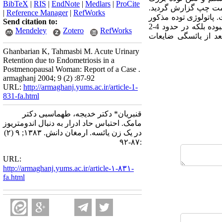
BibTeX
|
RIS
|
EndNote
|
Medlars
|
ProCite
از تخمدان سمت چپ گزارش گردید.
|
Reference Manager
|
RefWorks
پاتولوژی توده مذکور
Send citation to:
اندومتریوز گزارش گردید. سطح125CA- طبیعی بود. نتیجه گیری : اندومتریوز بیماری خاص سالهای باروری نبوده بلکه در حدود 4-2
Mendeley
Zotero
RefWorks
عد از یائسگی ضایعات
Ghanbarian K, Tahmasbi M. Acute Urinary
Retention due to Endometriosis in a
Postmenopausal Woman: Report of a Case .
armaghanj 2004; 9 (2) :87-92
URL:
http://armaghanj.yums.ac.ir/article-1-
831-fa.html
قنبریان* دکتر خدیجه، طهماسبی دکتر
مامک. احتباس حاد ادرار به دنبال اندومتریوز
در یک زن یائسه. ارمغان دانش. ۱۳۸۳; ۹ (۲)
:۸۷-۹۲
URL:
http://armaghanj.yums.ac.ir/article-۱-۸۳۱-
fa.html