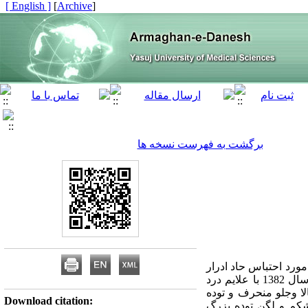
[ English ]
]
Archive
[
برگشت به فهرست نسخه ها
ورد احتباس حاد ادرار
به دنبال اندومتریوز در یک زن یائسه پرداخته شده است. معرفی بیمار :بیمار زنی 49 ساله بودکه در آبان ماه سال 1382 با علایم درد
لا وجلو منحرف و توده
Download citation:
شکم و لگن توده بزرگ