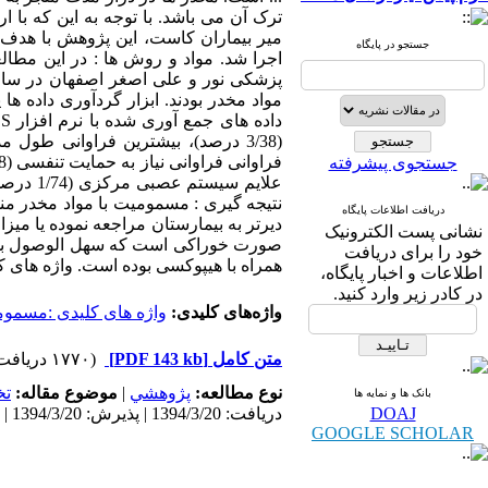
ترک آن می باشد. با توجه به این که با
میر بیماران کاست، این پژوهش با هدف 
جستجو در پایگاه
مواد مخدر بودند. ابزار گردآوری داده ه
جستجوی پیشرفته
نتیجه گیری : مسمومیت با مواد مخدر منج
دریافت اطلاعات پایگاه
دیرتر به بیمارستان مراجعه نموده یا می
نشانی پست الکترونیک
خود را برای دریافت
همراه با هیپوکسی بوده است. واژه های
اطلاعات و اخبار پایگاه،
در کادر زیر وارد کنید.
واژه‌های کلیدی:
واژه های کلیدی :مسموم
متن کامل
[PDF 143 kb]
(۱۷۷۰ دریافت)
نوع مطالعه:
پژوهشي
|
موضوع مقاله:
ت
بانک ها و نمایه ها
DOAJ
دریافت: 1394/3/20 | پذیرش: 1394/3/20 | انتشار: 1394/3/20
GOOGLE SCHOLAR