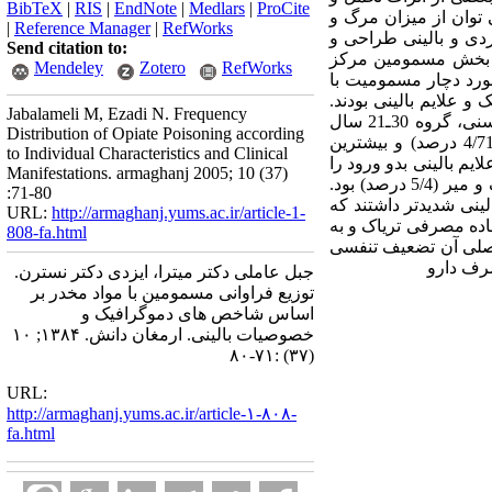
BibTeX
|
RIS
|
EndNote
|
Medlars
|
ProCite
 توان از میزان مرگ و
|
Reference Manager
|
RefWorks
دی و بالینی طراحی و
Send citation to:
صورت گذشته نگر، پرونده کلیه 2520 بیمار بستری در بخش مسمومین مرکز
Mendeley
Zotero
RefWorks
و علی اصغر اصفهان در سال 1380 مورد بررسی قرار گرفتند. از مجموع 2520 بیمار، تعداد 263 مورد دچار مسمومیت با
 علایم بالینی بودند.
Jabalameli M, Ezadi N. Frequency
داده های جمع آوری شده با نرم افزار SPSS و شاخصهای توصیفی تحلیل شدند. یافته ها : فراوان ترین گروه سنی، گروه 30ـ21 سال
Distribution of Opiate Poisoning according
(3/38 درصد)، بیشترین فراوانی طول مدت بستری 7ـ1 روز (8/55 درصد)، بیشترین فراوانی جنسی مردان (4/71 درصد) و بیشترین
to Individual Characteristics and Clinical
 مصرف سم خوراکی (8/68 درصد) ، شایع ترین علایم بالینی بدو ورود را
Manifestations. armaghanj 2005; 10 (37)
علایم سیستم عصبی مرکزی (1/74 درصد) و بیشترین نوع مخدر مصرفی تریاک (4/60 درصد) بود. فراوانی مرگ و میر (5/4 درصد) بود.
:71-80
لینی شدیدتر داشتند که
URL:
http://armaghanj.yums.ac.ir/article-1-
اده مصرفی تریاک و به
808-fa.html
ماران اتفاق افتاده و علت اصلی آن تضعیف تنفسی
رف دارو
جبل عاملی دکتر میترا، ایزدی دکتر نسترن.
توزیع فراوانی مسمومین با مواد مخدر بر
اساس شاخص های دموگرافیک و
خصوصیات بالینی. ارمغان دانش. ۱۳۸۴; ۱۰
(۳۷) :۷۱-۸۰
URL:
http://armaghanj.yums.ac.ir/article-۱-۸۰۸-
fa.html