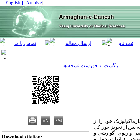
[ English ]
]
Archive
[
برگشت به فهرست نسخه ها
رماکولوژیک خود را از
ای مختلف مخدری اعمال می کنند. حداکثر اثرات توکسیک و درمانی آنها عموماً 90 دقیقه پس از تجویز خوراکی
ی و ریوی، گوارشی و
Download citation:
بعضی از اثرات تحمل و