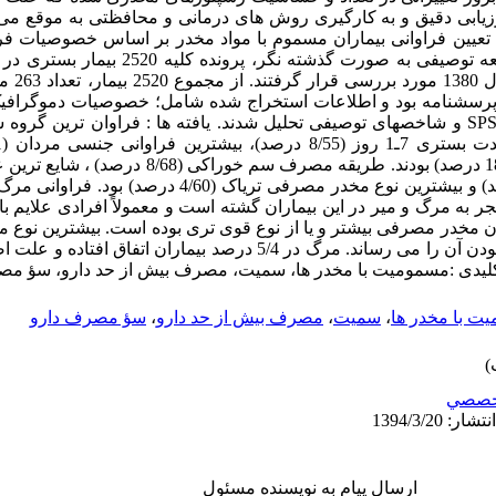
 ارزیابی دقیق و به کارگیری روش های درمانی و محافظتی به موقع می
تعیین فراوانی بیماران مسموم با مواد مخدر بر اساس خصوصیات فر
اجرا شد. مواد و روش ها : در این مطالعه توصیفی به 
پزشکی نور 
ا پرسشنامه بود و اطلاعات استخراج شده شامل؛ خصوصیات دموگرافیک و
فراوانی فراوانی نیاز به حمایت تنفسی (18 درصد) بودند. طریقه
ر به مرگ و میر در این بیماران گشته است و معمولاً افرادی علایم با
زان مخدر مصرفی بیشتر و یا از نوع قوی تری بوده است. بیشترین نوع م
صورت خوراکی است که سهل الوصول بودن آن را می رساند. مرگ در 5/4 درصد بی
 کلیدی :مسمومیت با مخدر ها، سمیت، مصرف بیش از حد دارو، سؤ مص
یت با مخدر ها
،
سمیت
،
مصرف بیش از حد دارو
،
سؤ مصرف دارو
خصصي
ارسال پیام به نویسنده مسئول