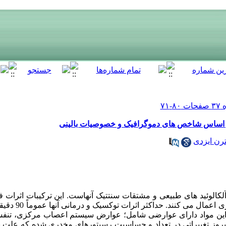
بر اساس شاخص های دموگرافیک و خصوصیات بالینی
رن ایزدی
کالوئید های طبیعی و مشتقات سنتتیک آنهاست. این ترکیبات اثرات فا
طریق اتصال با رسپتوره
این مواد دارای عوارضی شامل؛ عوارض سیستم اعصاب مرکزی، تنفس
 بروز تغییراتی در تعداد و حساسیت رسپتورهای مخدری شده که علت 