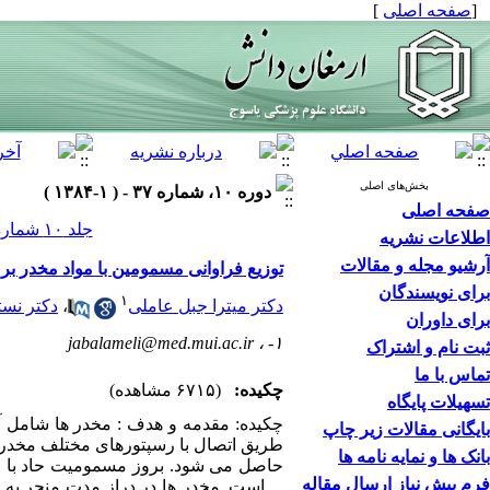
[
صفحه اصلی
]
بخش‌های اصلی
دوره ۱۰، شماره ۳۷ - ( ۱-۱۳۸۴ )
صفحه اصلی
جلد ۱۰ شماره ۳۷ صفحات ۸۰-۷۱
اطلاعات نشریه
آرشیو مجله و مقالات
توزیع فراوانی مسمومین با مواد مخدر 
برای نویسندگان
۱
دکتر میترا جبل عاملی
،
دکتر نست
برای داوران
jabalameli@med.mui.ac.ir
۱- ،
ثبت نام و اشتراک
تماس با ما
چکیده:
(۶۷۱۵ مشاهده)
تسهیلات پایگاه
چکیده: مقدمه و هدف : مخدر ها شامل آل
بایگانی مقالات زیر چاپ
بانک ها و نمایه نامه ها
حاصل می شود. بروز مسمومیت حاد با 
فرم پیش نیاز ارسال مقاله
... است. مخدر ها در دراز مدت منجر به