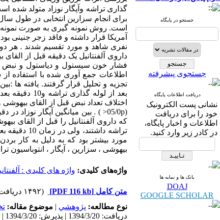
جستجو در پایگاه
است. روش نمونه گیری به صورت نمونه د
نفری شاهد و مورد تقسیم شدند . هر دو 
فشار خون سیستول و دیاستول و نبض مادر 
جستجوی پیشرفته
تجزیه و تحلیل قرار گرفتند. یافته ها :ب
بعد از لوله گ
دریافت اطلاعات پایگاه
اختلاف تعداد نبض قبل از القای بیهوشی 
نشانی پست الکترونیک
(05/0p< ) . بین میانگین آپگار نوزا
خود را برای دریافت
که داروی آلفنتانیل را قبل از القای ب
اطلاعات و اخبار پایگاه،
تراشه داشتن
در کادر زیر وارد کنید.
مورد بیشتر بود که به دلیل به کار بردن 
بیهوشی ، سزارین ، آپگار ، انتوباسیون تر
واژه‌های کلیدی:
واژه های کلیدی : آلفنتان
بانک ها و نمایه ها
DOAJ
متن کامل
[PDF 116 kb]
(۱۴۹۲ دریافت)
GOOGLE SCHOLAR
نوع مطالعه:
پژوهشي
|
موضوع مقاله:
ت
دریافت: 1394/3/20 | پذیرش: 1394/3/20 | انتشار: 1394/3/20