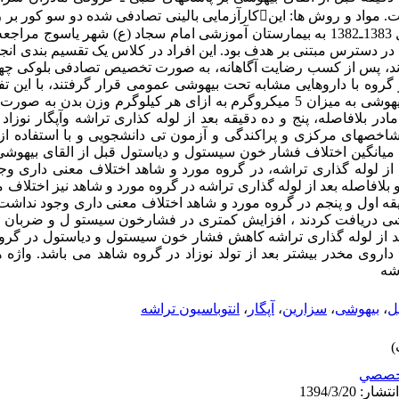
برای انجام سزارین انتخابی در طول سال 1383ـ1382 به بیمارستان آموزشی امام سجاد (ع) شهر 
ر دسترس مبتنی بر هدف بود. این افراد در کلاس یک تقسیم بندی ا
گروه با داروهایی مشابه تحت بیهوشی عمومی قرار گرفتند، با این ت
داروی آلفنتانیل یک دقیقه قبل از القای بیهوشی به میزان 5 میکروگرم به ازای هر کیلوگرم
بلافاصله، پنج و ده دقیقه بعد از لوله کذاری تراشه وآپگار نوزاد 
ین میانگین اختلاف فشار خون سیستول و دیاستول قبل از القای بیهوشی 
ذاری تراشه و10 دقیقه بعد از لوله گذاری تراشه، در گروه مورد و شاهد اختلاف معنی د
و بلافاصله بعد از لوله گذاری تراشه در گروه مورد و شاهد نیز اختلا
د در دقیقه اول و پنجم در گروه مورد و شاهد اختلاف معنی داری وجود نداشت
یهوشی دریافت کردند ، افزایش کمتری در فشارخون سیستو ل و ضربان ق
د، ولی در زمان 10 دقیقه بعد از لوله گذاری تراشه کاهش فشار خون سیستول و دیاستول
داروی مخدر بیشتر بعد از تولد نوزاد در گروه شاهد می باشد. واژه ها
اشه
یل
،
بیهوشی
،
سزارین
،
آپگار
،
انتوباسیون تراشه
خصصي