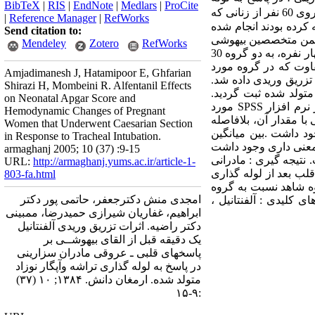
BibTeX
|
RIS
|
EndNote
|
Medlars
|
ProCite
گذاری تراشه وآپگار نوزاد متولد شده است. مواد و روش ها: اینکارآزمایی بالینی تصادفی شده دو سو کور بر روی 60 نفر از زنانی که
|
Reference Manager
|
RefWorks
یاسوج مراجعه کرده بودند انجام شده
Send citation to:
نجمن متخصصین بیهوشی
Mendeley
Zotero
RefWorks
آمریکا قرار داشته و فاقد زجر جنینی بودند، پس از کسب رضایت آگاهانه، به صورت تخصیص تصادفی بلوکی چهار نفره، به دو گروه 30
فاوت که در گروه مورد
Amjadimanesh J, Hatamipoor E, Ghfarian
 وزن بدن به صورت تزریق وریدی داده شد.
Shirazi H, Mombeini R. Alfentanil Effects
متولد شده ثبت گردید.
on Neonatal Apgar Score and
اطلاعات جمع آوری شده با استفاده از شاخصهای مرکزی و پراکندگی و آزمون تی دانشجویی و با استفاده از نرم افزار SPSS مورد
Hemodynamic Changes of Pregnant
با مقدار آن، بلافاصله
Women that Underwent Caesarian Section
اری وجود داشت .بین میانگین
in Response to Tracheal Intubation.
ف معنی داری وجود داشت
armaghanj 2005; 10 (37) :9-15
. نتیجه گیری : مادرانی
URL:
http://armaghanj.yums.ac.ir/article-1-
لب بعد از لوله گذاری
803-fa.html
 در گروه شاهد نسبت به گروه
امجدی منش دکترجعفر، حاتمی پور دکتر
ی کلیدی : آلفنتانیل ،
ابراهیم، غفاریان شیرازی حمیدرضا، ممبینی
دکتر راضیه. اثرات تزریق وریدی آلفنتانیل
یک دقیقه قبل از القای بیهوشــی بر
پاسخهای قلبی ـ عروقی مادران سزارینی
در پاسخ به لوله گذاری تراشه وآپگار نوزاد
متولد شده. ارمغان دانش. ۱۳۸۴; ۱۰ (۳۷)
:۹-۱۵