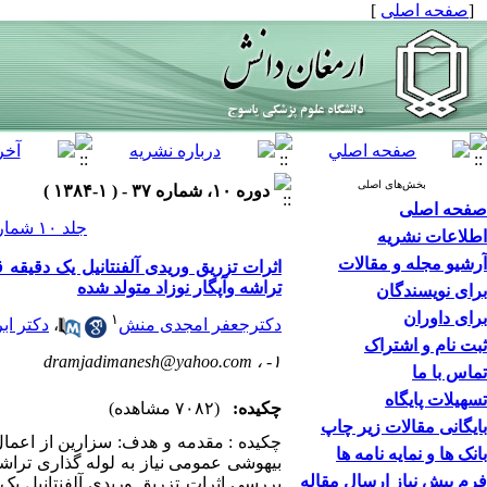
[
صفحه اصلی
]
بخش‌های اصلی
دوره ۱۰، شماره ۳۷ - ( ۱-۱۳۸۴ )
صفحه اصلی
جلد ۱۰ شماره ۳۷ صفحات ۱۵-۹
اطلاعات نشریه
آرشیو مجله و مقالات
اثرات تزریق وریدی آلفنتانیل یک دقیقه 
تراشه وآپگار نوزاد متولد شده
برای نویسندگان
برای داوران
۱
دکترجعفر امجدی منش
،
دکتر اب
ثبت نام و اشتراک
dramjadimanesh@yahoo.com
۱- ،
تماس با ما
تسهیلات پایگاه
چکیده:
(۷۰۸۲ مشاهده)
بایگانی مقالات زیر چاپ
چکیده : مقدمه و هدف: سزارین از اعم
بانک ها و نمایه نامه ها
بیهوشی عمومی نیاز به لوله گذاری تراشه
فرم پیش نیاز ارسال مقاله
بررسی اثرات تزریق وریدی آلفنتانیل یک 