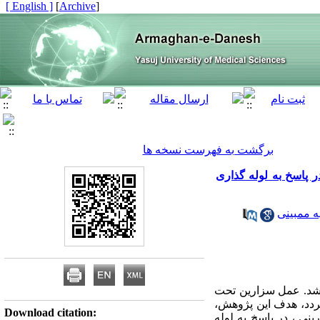
[ English ]
]
Archive
[
برگشت به فهرست نسخه ها
ر پاسخ به لوله گذاری
ه ممبینی
اشد. عمل سزارین تحت
گردد، هدف این پژوهش،
Download citation:
نی ، در پاسخ به لوله