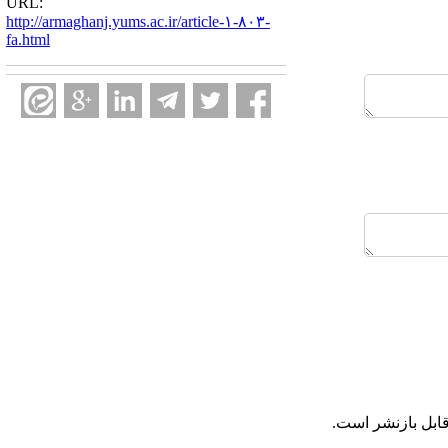
URL:
http://armaghanj.yums.ac.ir/article-۱-۸۰۳-
fa.html
ابل بازنشر است.