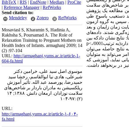
BibTeX
|
RIS
|
EndNote
|
Medlars
|
ProCite
 بر شاخص‌های سلامت
|
Reference Manager
|
RefWorks
 این مطالعه یک پژوهش
Send citation to:
ی شهری شهید دستغیب یاسوج طی
Mendeley
Zotero
RefWorks
دند. سپس به گروه آزمون
یت زمان زایمان و بعد
Mosaviasl S, Kharamin S, Hadinia A,
ه‌گیری شدند. داده‌های
Rakhsha S, Poursamad A. The Role of
. یافته‌ها: نتایج نشان دادکه بین
Relaxation Training to Pregnant Mothers on
وزن، اندازه قد ، دور سر و نمره کولیک نوزادان گروه آزمون در مقایسه با گروه شاهد تفاوت معنی‌داری وجود دارد(به ترتیب0001/p<،
Health Index of Infants. armaghanj 2009; 14
وجه به نتایج حاصله می‌توان
(2) :97-104
 می‌تواند به متولیان
URL:
http://armaghanj.yums.ac.ir/article-1-
نی نماید، آموزشی که
604-fa.html
نیز در برنخواهد داشت.
موسوی اصل سید علی، خرامین دکتر
شیرعلی، هادی نیا ابوالقاسم، رخشا سید
حمیدرضا، پورصمد عبد الله. تأثیر آموزش
ریلکسیشن به مادران باردار بر شاخص‌های
سلامت نوزادان. ارمغان دانش. ۱۳۸۸; ۱۴
(۲) :۹۷-۱۰۴
URL:
http://armaghanj.yums.ac.ir/article-۱-۶۰۴-
fa.html