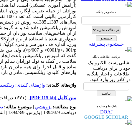
(آرامش آموزی عضلانی) است، لذا هدف 
نوزادان از جمله ضریب آپگار، وزن، اندا
جستجو در پایگاه
کارآز
سال‌های 1387ـ 1385به
آموزش ریلکسیشن داده شد و به گروه شاه
از آن شاخص‌های سلامت نوزادان از جمله ض
جستجوی پیشرفته
0001/p<، 001/p< و
گفت که آموزش ریلکسیشن باعث ایجاد تفاو
دریافت اطلاعات پایگاه
سلامت در کمک به تولد نوزادان سالم ا
نشانی پست الکترونیک
ساده و قابل اجرا برای همه مادران باردا
خود را برای دریافت
واژه‌های کلیدی: ریلکسیشن. مادران باردار
اطلاعات و اخبار پایگاه،
در کادر زیر وارد کنید.
واژه‌های کلیدی:
واژه‌های کلیدی: ریلکسیش
متن کامل
[PDF 115 kb]
(۱۶۷۱ دریافت)
نوع مطالعه:
پژوهشي
|
موضوع مقاله:
ت
بانک ها و نمایه ها
DOAJ
دریافت: 1394/3/9 | پذیرش: 1394/3/9 | انتشار: 1394/3/9
GOOGLE SCHOLAR