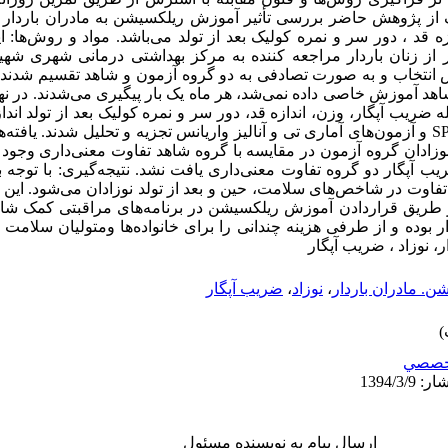
از پژوهش حاضر بررسی تأثیر آموزش ریلکسیشن به مادران باردار
زه قد ، دور سر و نمره کولیک بعد از تولد می‌باشد. مواد و روش‌ها:
مایی بالینی است که تعداد 100 نفر از زنان باردار مراجعه کننده به مرکز بهداشتی درمان
 روش در دسترس انتخاب و به صورت تصادفی به دو گروه آزمون و شاهد تقسیم ش
د آموزش خاصی داده نمی‌شد، هر ماه یک بار پیگیری می‌شدند. در نها
ریب آپگار، وزن، اندازه قد، دور سر و نمره کولیک بعد از تولد انداز
جمع‌آوری شده با استفاده از نرم‌افزارSPSS و آزمون‌های آماری تی و آنالیز واریانس تجزیه و تحلیل شدند
 007/p<)، ولی بین ضریب آپگار دو گروه تفاوت معنی‌داری یافت نشد. نتیجه‌گیری: با ت
ت در شاخص‌های سلامت، حین و بعد از تولد نوزادان می‌شود. این امر
ز طریق قراردادن آموزش ریلکسیشن در برنامه‌های مراقبتی کمک شایا
ر بوده و از طرفی هزینه چندانی را برای خانواده‌ها ومتولیان سلامت 
، نوزاد ، ضریب آپگار
ن. مادران باردار
،
نوزاد
،
ضریب آپگار
خصصي
ارسال پیام به نویسنده مسئول