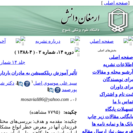
[
صفحه اصلی
]
بخش‌های اصلی
دوره ۱۴، شماره ۲ - ( ۴-۱۳۸۸ )
صفحه اصلی
جلد ۱۴ شماره ۲ صفحات ۱۰۴-۹۷
اطلاعات نشریه
آرشیو مجله و مقالات
تأثیر آموزش ریلکسیشن به مادران باردا
برای نویسندگان
۱
سید علی موسوی اصل
،
دکتر شی
برای داوران
پورصمد
ثبت نام و اشتراک
mosaviali86@yahoo.com
۱- ،
تماس با ما
تسهیلات پایگاه
چکیده:
(۷۷۹۵ مشاهده)
بایگانی مقالات زیر چاپ
چکیده: مقدمه و هدف: بررسی‌های مختل
بانک ها و نمایه نامه ها
فرزندان آنها در معرض خطر انواع مشکلات
فرم پیش نیاز ارسال مقاله
از این استرس‌ها بکاهند، ولی از آن مه