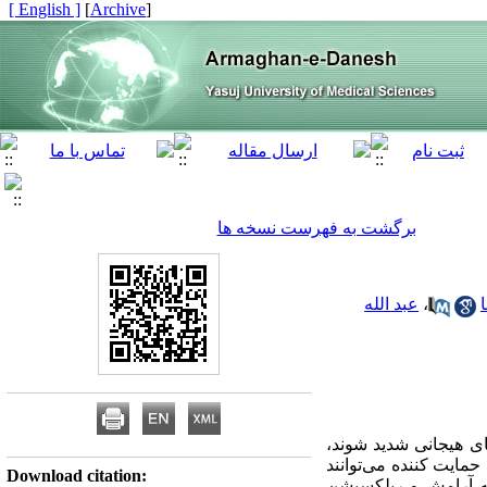
[ English ]
]
Archive
[
برگشت به فهرست نسخه ها
،
عبد الله
ی هیجانی شدید شوند،
مایت کننده می‌توانند
Download citation:
انه آرامش و ریلکسیشن