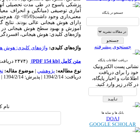
پزشکی یاسوج در طی مدت تحصیلی آنها اس
آماری توصیفی (میانگین و انحراف معیار
جستجو در پایگاه
آموزش و بهبود سطح هوش هیجانی در د
واژه‌های کلیدی: هوش هیجانی، افسردگ
جستجوی پیشرفته
واژه‌های کلیدی:
واژه‌های کلیدی: هوش ه
دریافت اطلاعات پایگاه
متن کامل
[PDF 154 kb]
(۲۴۷۴ دریافت)
نشانی پست الکترونیک
نوع مطالعه:
پژوهشي
|
موضوع مقاله:
ت
خود را برای دریافت
دریافت: 1394/2/14 | پذیرش: 1394/2/14 | انتشار: 1394/2/14
اطلاعات و اخبار پایگاه،
در کادر زیر وارد کنید.
نام ک
بانک ها و نمایه ها
DOAJ
GOOGLE SCHOLAR