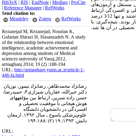
BibTeX
|
RIS
|
EndNote
|
Medlars
|
ProCite
تی مستقل و آزمون‌های
|
Reference Manager
|
RefWorks
یلی و افسردگی ارتباط
Send citation to:
معنی‌داری وجود داشت(05/0> p). هم‌چنین در مجموع 80 درصد از دانشجویان هوش هیجانی متوسط و خوب داشتند و تنها 3/12 درصد
Mendeley
Zotero
RefWorks
 از افسردگی دچار بودند. نتیجه‌گیری: با
حصیلی در آن ها شد.
Rezanejad M, Rezanejad, Nourian K,
Gafarian Shirazi H, Hasanzadeh N. A study
of the relationship between emotional
intelligence, academic achievement and
depression among students of Medical
sciences university of Yasuj,2012.
armaghanj 2014; 19 (2) :188-194
URL:
http://armaghanj.yums.ac.ir/article-1-
446-fa.html
رضانژاد محمدطاهر، رضانژاد تیمور، نوریان
دکتر خیرالله، غفاریان شیرازی۴، حمیدرضا،
حسن زاده نسرین. ارتباط بین مؤلفههای
هوش هیجانی با موفقیت تحصیلی و
افسردگی در دانشجویان دانشگاه
علوم‌پزشکی یاسوج ـ سال ۱۳۹۲. ارمغان
دانش. ۱۳۹۳; ۱۹ (۲) :۱۸۸-۱۹۴
URL: