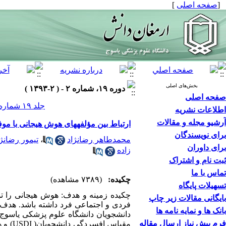
[
صفحه اصلی
]
بخش‌های اصلی
دوره ۱۹، شماره ۲ - ( ۲-۱۳۹۳ )
صفحه اصلی
جلد ۱۹ شماره ۲ صفحات ۱۹۴-۱۸۸
اطلاعات نشریه
آرشیو مجله و مقالات
ارتباط بین مؤلفههای هوش هیجانی با موف
برای نویسندگان
محمدطاهر رضانژاد
،
تیمور رضانژا
برای داوران
زاده
ثبت نام و اشتراک
تماس با ما
چکیده:
(۷۳۸۹ مشاهده)
تسهیلات پایگاه
چکیده زمینه و هدف: هوش هیجانی را توا
بایگانی مقالات زیر چاپ
فردی و اجتماعی فرد داشته باشد. هدف 
بانک ها و نمایه نامه ها
فرم پیش نیاز ارسال مقاله