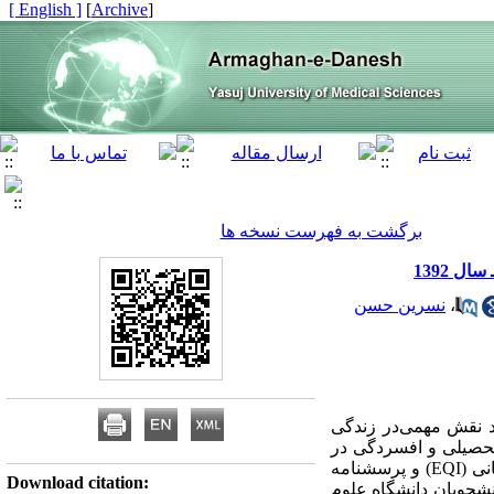
[ English ]
]
Archive
[
برگشت به فهرست نسخه ها
 1392
،
نسرین حسن
ند نقش مهمی‌در زندگی
تحصیلی و افسردگی در
دانشجویان دانشگاه علوم پزشکی یاسوج بود. روش بررسی: در این مطالعه مقطعی از پرسش‌نامه هوش هیجانی (EQI) و پرسشنامه
Download citation:
هم‌چنین جهت بررسی پیشرفت تحصیلی از اختلاف معدل 300 نفر از دانشجویان دانشگاه علوم