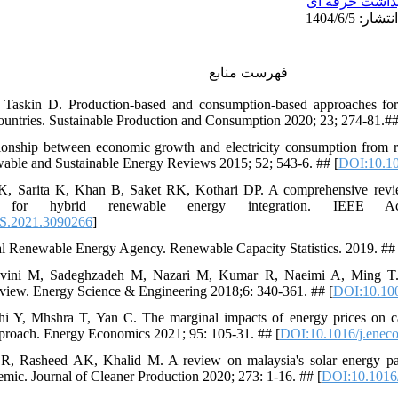
داشت حرفه ای
فهرست منابع
 Taskin D. Production-based and consumption-based approaches for
untries. Sustainable Production and Consumption 2020; 23; 274-81.##
ionship between economic growth and electricity consumption from 
wable and Sustainable Energy Reviews 2015; 52; 543-6. ## [
DOI:10.10
PK, Sarita K, Khan B, Saket RK, Kothari DP. A comprehensive revi
nt for hybrid renewable energy integration. IEEE 
S.2021.3090266
]
al Renewable Energy Agency. Renewable Capacity Statistics. 2019. ##
ini M, Sadeghzadeh M, Nazari M, Kumar R, Naeimi A, Ming T. So
 review. Energy Science & Engineering 2018;6: 340-361. ## [
DOI:10.100
 Y, Mhshra T, Yan C. The marginal impacts of energy prices on ca
pproach. Energy Economics 2021; 95: 105-31. ## [
DOI:10.1016/j.enec
R, Rasheed AK, Khalid M. A review on malaysia's solar energy pa
ic. Journal of Cleaner Production 2020; 273: 1-16. ## [
DOI:10.1016/