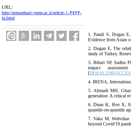
URL:
http://armaghanj.yums.ac.ir/article-۱-۳۷۲۴-
fa.html
1. Pandi S, Dogan E,
Evidence from Asian co
2. Dugan E. The relat
study of Turkey. Rene
3. Bihari SP, Sadhu 
impact assessme
[
DOI:10.1109/ACCES
4. IRENA, Internation
5. Ahmadi MH, Ghazv
generation: A critical
6. Duan K, Ren X, Shi
quantile-on-quantile a
7. Vaka M, Walvekar 
beyond Covid'19 pandem