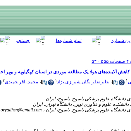
 آلاینده‌های هوا: یک مطالعه موردی در استان کهگیلویه و بویر احمد(ش
۲
۱
۱
محمد باقر حمیدی
،
علیرضا رایگان شیرازی نژاد
،
ی
oryadhsn@gmail.com
وری
فتوولتائیک
به عنوان یکی از مهم
ترین فناوری
های پاک جایگزین تولید انرژی در ج