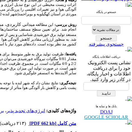
اثرات زیست محیطی در این نوع تبدیل انرژی و ک
آلودگی هوا و نیز تغییرات اقلیمی را پررنگ‌تر می.
جستجو در پایگاه
موردی در استان کهگیلویه و بویراحمد(شهر لنده-1402) بود.
میدانی کاربردی، م،
روش بررسی:
این مطالعه
انجام شد.
برای تعیین سطح مسقف ساختمان‌های 
مستعد تولید برق خورشیدی شناسایی و پس از تعیین
شد. به منظور ارزیابی مقادیر کاهش آلودگی هوا 
جستجوی پیشرفته
کشور مد نظر بوده است. داده‌های مورد نیاز با است
یافته
ها:
دریافت اطلاعات پایگاه
مقدار 9/81 مگاوات نیروگاه خورشیدی می‌
نشانی پست الکترونیک
خود را برای دریافت
سایر آلاینده‌ها به اتمسفر جلوگیری شود.
اطلاعات و اخبار پایگاه،
در کادر زیر وارد کنید.
نتیجه
گیری:
نتایج نشان داد که شهر لنده با توجه 
پشت بامی و کاهش بار آلودگی هوا متأثر از توسع.
بانک ها و نمایه ها
بر
،
انرژی‌های تجدید پذیر
واژه‌های کلیدی:
DOAJ
GOOGLE SCHOLAR
(۲۱۳ دریافت)
[PDF 662 kb]
متن کامل