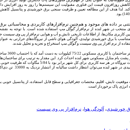
اهش روزافزون قیمت این فناوری مقبولیت این سیستم‌ها را روز به روز افزایش دا
‌کند
لذا هدف از این مطالعه تعیین و
ظرفیت سنجی برق خورشیدی و
پتانسیل
کاهش آل
بتنی بر داده های موجود و هم‌چنین نرم‌افزارهای کاربردی و محاسباتی 
منتخب در شهر لنده از نرم‌افزار
گوگل مپ
استفاده شده است. با توجه به نقشه 
 کاربری مکان‌ها، از اطلاعات تاریخی تابش و آب و هوایی نرم‌افزار
پی وی سیست
جه
متناسب با برق خورشیدی تولیدی، آلودگی هوای ناشی از نیروگاه‌های حرارتی به عنوا
فاده از نرم افزار
پی وی سیست
و
گوگل مپ
استخراج و تجزیه و تحلیل شدند.
ظرفیت تولید برق به ط
توان در پشت بام منازل مسکونی شهر لنده احداث کرد. این مقدار به ترتیب برای ساختمان‌ه
و 4/0 مگاوات است. در مجموع، ظرفیت احداث نیروگاه در هر سه کاربری برای 
به موقعیت تابش، اقلیم، مختصات جغرافیایی و سطح قابل استفاده، از پتانسیل خوبی
ه انرژی پاک برخوردار است
نرم‌افزار پی وی سیست
،
آلودگی هوا
،
ق خورشیدی