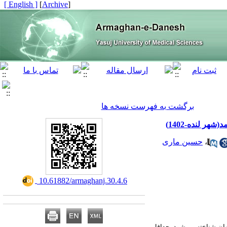
[ English ]
]
Archive
[
برگشت به فهرست نسخه ها
هر لنده-1402
حسین ماری
،
‎ 10.61882/armaghanj.30.4.6
هان شناخته می‌شود. حداقل