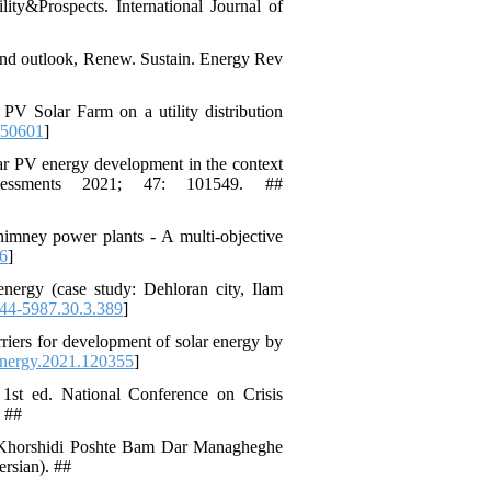
ity&Prospects. International Journal of
and outlook, Renew. Sustain. Energy Rev
Solar Farm on a utility distribution
550601
]
lar PV energy development in the context
essments 2021; 47: 101549. ##
mney power plants - A multi-objective
06
]
energy (case study: Dehloran city, Ilam
44-5987.30.3.389
]
riers for development of solar energy by
energy.2021.120355
]
1st ed. National Conference on Crisis
 ##
 Khorshidi Poshte Bam Dar Managheghe
rsian). ##