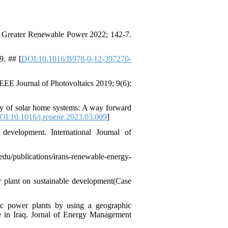
s Greater Renewable Power 2022; 142-7.
9. ## [
DOI:10.1016/B978-0-12-397270-
EEE Journal of Photovoltaics 2019; 9(6):
y of solar home systems: A way forward
OI:10.1016/j.renene.2023.03.009
]
development. International Journal of
du/publications/irans-renewable-energy-
r plant on sustainable development(Case
ic power plants by using a geographic
nce in Iraq. Jornal of Energy Management