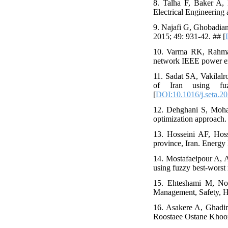
8. Talha F, Baker A, 
Electrical Engineering 
9. Najafi G, Ghobadian
2015; 49: 931-42. ## [
10. Varma RK, Rahma
network IEEE power ene
11. Sadat SA, Vakilalr
of Iran using fu
[
DOI:10.1016/j.seta.2
12. Dehghani S, Moha
optimization approach.
13. Hosseini AF, Hosse
province, Iran. Energy
14. Mostafaeipour A, A
using fuzzy best-worst
15. Ehteshami M, Noor
Management, Safety, H
16. Asakere A, Ghadi
Roostaee Ostane Khooze