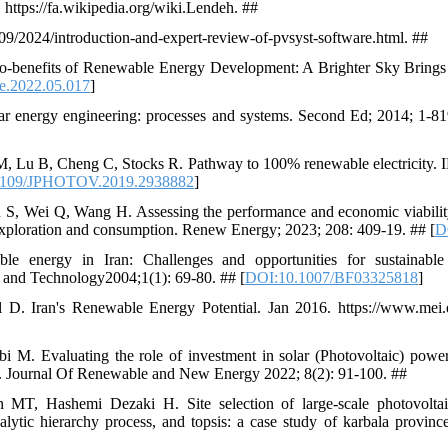
 https://fa.wikipedia.org/wiki.Lendeh. ##
/09/2024/introduction-and-expert-review-of-pvsyst-software.html. ##
o-benefits of Renewable Energy Development: A Brighter Sky Bring
le.2022.05.017
]
ar energy engineering: processes and systems. Second Ed; 2014; 1-81
M, Lu B, Cheng C, Stocks R. Pathway to 100% renewable electricity. I
1109/JPHOTOV.2019.2938882
]
 S, Wei Q, Wang H. Assessing the performance and economic viabilit
exploration and consumption. Renew Energy; 2023; 208: 409-19. ## [
D
le energy in Iran: Challenges and opportunities for sustainable 
 and Technology2004;1(1): 69-80. ## [
DOI:10.1007/BF03325818
]
 D. Iran's Renewable Energy Potential. Jan 2016. https://www.mei.e
 M. Evaluating the role of investment in solar (Photovoltaic) powe
). Journal Of Renewable and New Energy 2022; 8(2): 91-100. ##
 MT, Hashemi Dezaki H. Site selection of large-scale photovolta
alytic hierarchy process, and topsis: a case study of karbala provi