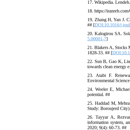
17. Wikipedia. Lendeh.
18. https://iranreb.com
19. Zhang H, Yan J. C
## [
DOI:10.1016/j.jou
20. Kalogirou SA. Sol
5.00001-7
]
21. Blakers A, Stocks 
1828-33. ## [
DOI:10.
22. Sun B, Gao K, Liu
towards clean energy 
23. Atabi F. Renewab
Environmental Science
24. Weeler E, Michael
potential. ##
25. Haddad M, Mehrabi
Study: Boroujerd City
26. Tayyar A, Rezvan
information system, an
2020; 9(4): 60-73. ##