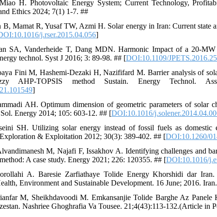
Miao H. Photovoltaic Energy System; Current Technology, Profitabil
and Ethics 2024; 7(1) 1-7. ##
 B, Mamat R, Yusaf TW, Azmi H. Solar energy in Iran: Current state 
DOI:10.1016/j.rser.2015.04.056
]
n SA, Vanderheide T, Dang MDN. Harmonic Impact of a 20-MW PV 
rgy technol. Syst J 2016; 3: 89-98. ## [
DOI:10.1109/JPETS.2016.2
oaya Fini M, Hashemi-Dezaki H, Nazififard M. Barrier analysis of so
zzy AHP-TOPSIS method Sustain. Energy Technol. Ass
021.101549
]
mmadi AH. Optimum dimension of geometric parameters of solar chi
 Sol. Energy 2014; 105: 603-12. ## [
DOI:10.1016/j.solener.2014.04.0
ini SH. Utilizing solar energy instead of fossil fuels as domestic 
 Exploration & Exploitation 2012; 30(3): 389-402. ## [
DOI:10.1260/01
lvandimanesh M, Najafi F, Issakhov A. Identifying challenges and bar
 method: A case study. Energy 2021; 226: 120355. ## [
DOI:10.1016/j.
ollahi A. Baresie Zarfiathaye Tolide Energy Khorshidi dar Iran. 
ealth, Environment and Sustainable Development. 16 June; 2016. Iran.
rianfar M, Sheikhdavoodi M. Emkansanjie Tolide Barghe Az Panele
stan. Nashriee Ghoghrafia Va Tousee. 21;4(43):113-132.(Article in Pe