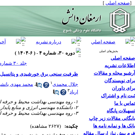
]
صفحه اصلی
[
بخش‌های اصلی
دوره ۳۰، شماره ۴ - ( ۶-۱۴۰۴ )
صفحه اصلی
جلد ۳۰ شماره ۴ صفحات ۵۵۵-۵۴۰
اطلاعات نشریه
آرشیو مجله و مقالات
ظرفیت سنجی برق خورشیدی و پتانسیل کاهش)
برای نویسندگان
۱
محمد مهدی بانش
،
جلال محمدی
برای داوران
۳
اریاد
ثبت نام و اشتراک
۱- روه مهندسی بهداشت محیط و حرفه ای دانشگاه علوم پزشکی یاسوج. یاسوج، ایران
تماس با ما
۲- دانشکده مهندسی انرژی و منابع پایدار، دانشکده علوم و فناوری نوین، دانشگاه تهران، ایران
تسهیلات پایگاه
۳- روه مهندسی بهداشت محیط و حرفه ای دانشگاه علوم پزشکی یاسوج. یاسوج، ایران ،
بایگانی مقالات زیر چاپ
بانک ها و نمایه نامه ها
چکیده:
(۲۶۲۷ مشاهده)
فرم پیش نیاز ارسال مقاله
زمینه و هدف:
انرژی خورشیدی و به خصوص فنا