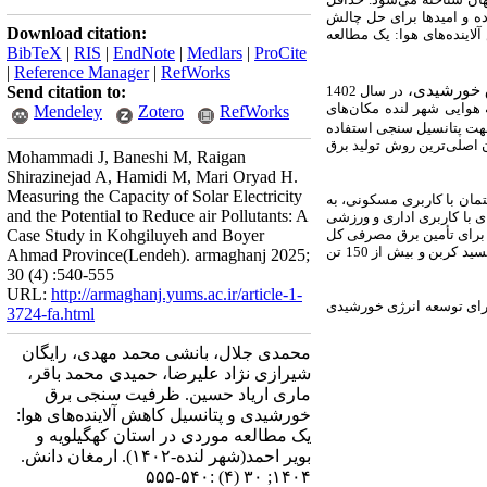
ده و امیدها برای حل چالش
Download citation:
اینده‌های هوا: یک مطالعه
BibTeX
|
RIS
|
EndNote
|
Medlars
|
ProCite
|
Reference Manager
|
RefWorks
برق خورشیدی
Send citation to:
در سال 1402
هوایی شهر لنده مکان‌های
Mendeley
Zotero
RefWorks
ت پتانسیل سنجی استفاده
ن اصلی‌ترین روش تولید برق
Mohammadi J, Baneshi M, Raigan
Shirazinejad A, Hamidi M, Mari Oryad H.
Measuring the Capacity of Solar Electricity
ور متوسط برای هر ساختمان با کاربری مسکونی 75/22 کیلووات به دست آمد که با احتساب 3600 ساختمان با کاربری مسکونی، به
and the Potential to Reduce air Pollutants: A
ای با کاربری اداری و ورزشی
Case Study in Kohgiluyeh and Boyer
2/2 کل شهر برابر بود با 5/84 مگاوات که ظرفیت خوبی برای تأمین برق مصرفی کل
شهر است. در صورت تولید این میزان برق خورشیدی در شهر لنده می‌توان انتظار داشت سالیانه از انتشار نزدیک به 33000 تن دی‌اکسید کربن و بیش از 150 تن
Ahmad Province(Lendeh). armaghanj 2025;
30 (4) :540-555
URL:
http://armaghanj.yums.ac.ir/article-1-
 برای توسعه انرژی خورشیدی
3724-fa.html
محمدی جلال، بانشی محمد مهدی، رایگان
شیرازی نژاد علیرضا، حمیدی محمد باقر،
ماری اریاد حسین. ظرفیت سنجی برق
خورشیدی و پتانسیل کاهش آلاینده‌های هوا:
یک مطالعه موردی در استان کهگیلویه و
بویر احمد(شهر لنده-۱۴۰۲). ارمغان دانش.
۱۴۰۴; ۳۰ (۴) :۵۴۰-۵۵۵