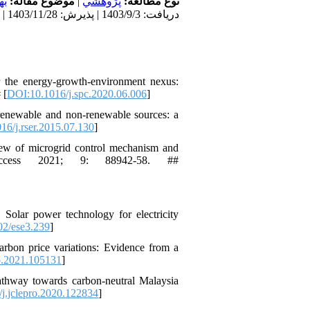
به
موضوع مقاله:
|
پژوهشي
نوع مطالعه:
دریافت: 1403/9/3 | پذیرش: 1403/11/28 | انتشار: 1404/6/5
 the energy-growth-environment nexus:
 [
DOI:10.1016/j.spc.2020.06.006
]
renewable and non-renewable sources: a
16/j.rser.2015.07.130
]
ew of microgrid control mechanism and
Access 2021; 9: 88942-58. ##
lar power technology for electricity
2/ese3.239
]
rbon price variations: Evidence from a
o.2021.105131
]
thway towards carbon-neutral Malaysia
j.jclepro.2020.122834
]