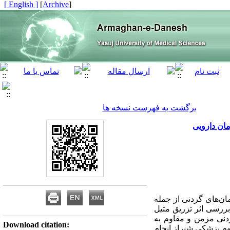
[ English ]
]
Archive
[
برگشت به فهرست نسخه ها
مان دارویی
مان‌های گردنی از جمله
بررسی اثر تزریق متیل
 در بیماران مبتلا به سردرد گردنی مزمن و مقاوم به
Download citation:
ارآزمایی بالینی که طی سال‌های 1389ـ 1388 در دانشگاه علوم پزشکی شیراز انجام