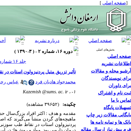
[
صفحه اصلی
]
بخش‌های اصلی
دوره ۱۶، شماره ۲ - ( ۳-۱۳۹۰ )
صفحه اصلی
جلد ۱۶ شماره ۲ صفحات ۱۱۹-۱۱۱
اطلاعات نشریه
آرشیو مجله و مقالات
تأثیر تزریق متیل پردنیزولون استات در ن
برای نویسندگان
محمدجواد هادیان فرد
،
عباس رحی
برای داوران
Kazemish @sums. ac. ir
۱- ،
ثبت نام و اشتراک
تماس با ما
چکیده:
(۳۹۶۵۲ مشاهده)
تسهیلات پایگاه
مقدمه و هدف : اکثر افراد بزرگ‌سال حداق
بایگانی مقالات زیر چاپ
ماهیچه‌های گردن منشأ می‌گیرند که اصط
بانک ها و نمایه نامه ها
فرم پیش نیاز ارسال مقاله