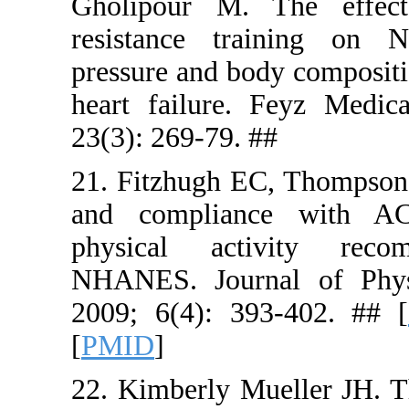
Gholipour
resistanc
pressure an
heart fail
23(3): 269-
21. Fitzhu
and compl
physical 
NHANES. Jo
2009; 6(4)
[
PMID
]
22. Kimberl