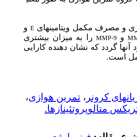
تامین­های
و
E
یزان بیشتری
 دهنده کارایی
،
ین هوازی
ینازها