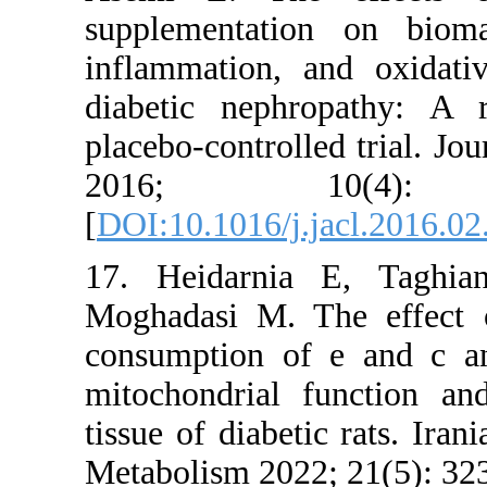
supplement
inflammati
diabetic n
placebo-cont
2016
[
DOI:10.101
17. Heida
Moghadasi 
consumptio
mitochondr
tissue of di
Metabolism 