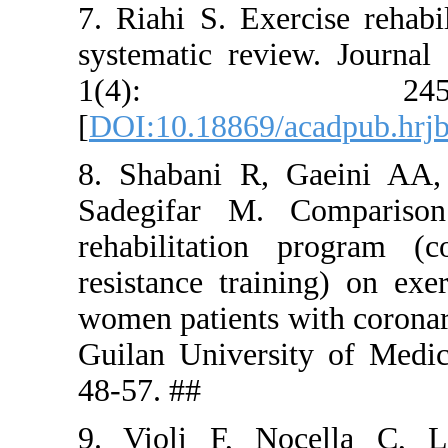
7. Riahi S.
systematic
1(4
[
DOI:10.188
8. Shaban
Sadegifar
rehabilita
resistance 
women patie
Guilan Uni
48-57. ##
9. Violi F