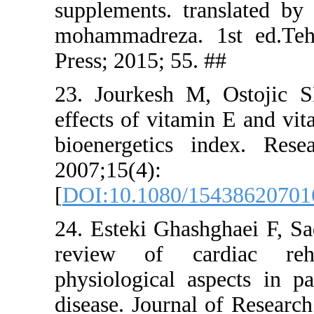
supplements
mohammadre
Press; 2015
23. Jourke
effects of 
bioenerget
2007
[
DOI:10.10
24. Esteki 
review of
physiologic
disease. Jo