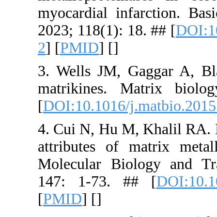
myocardial
2023; 118(1
2
] [
PMID
] 
3. Wells J
matrikine
[
DOI:10.101
4. Cui N, H
attributes 
Molecular 
147: 1-73
[
PMID
] [
]