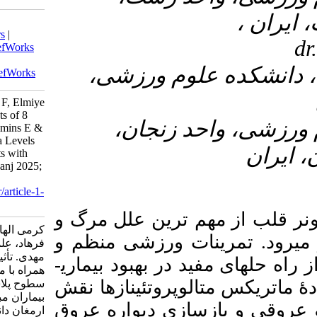
Download citation:
BibTeX
|
RIS
|
EndNote
|
Medlars
|
ProCite
|
Reference Manager
|
RefWorks
Send citation to:
۳- رزشی
Mendeley
Zotero
RefWorks
Karmi E, Shabani R, Rahmaniya F, Elmiye
A, Rezagholizadeh M. The Effects of 8
۴- ان
Weeks Aerobic Training and Vitamins E &
C Supplementation on the Plasma Levels
of MMP-2 and MMP-9 in Patients with
Coronery Heart Desease. armaghanj 2025;
30 (1) :1-17
URL:
http://armaghanj.yums.ac.ir/article-1-
3650-fa.html
ن علل مرگ و
کرمی الهام، شعبانی رامین، رحمانی نیا
ورزشی منظم و
فرهاد، علمیه علیرضا، رضاقلی زاده
مهدی. تأثیر هشت هفته تمرین هوازی
هبود بیماری­
همراه با مکمل‌سازی ویتامین‌های E وC بر
تئینازها نقش
سطوح پلاسمایی M‌MP-۲ وMMP-۹ در
بیماران مبتلا به بیماری شریان-های کرونر.
 دیواره عروق
ارمغان دانش. ۱۴۰۳; ۳۰ (۱) :۱-۱۷