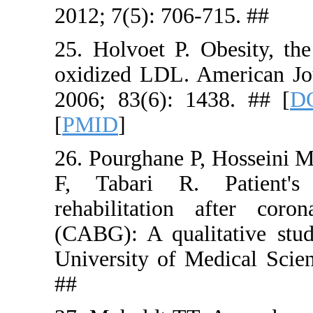
2012; 7(5):
25. Holvoe
oxidized LD
2006; 83(6
[
PMID
]
26. Pourgh
F, Tabari
rehabilita
(CABG): A 
University 
##