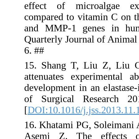
effect of 
compared to
and MMP-1 
Quarterly J
6. ##
15. Shang 
attenuates
development
of Surgic
[
DOI:10.101
16. Khatami
Asemi Z. 