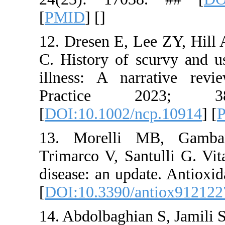
[
PMID
] [
]
12. Dresen 
C. History 
illness: A
Practi
[
DOI:10.10
13. Morel
Trimarco V,
disease: an
[
DOI:10.33
14. Abdolba