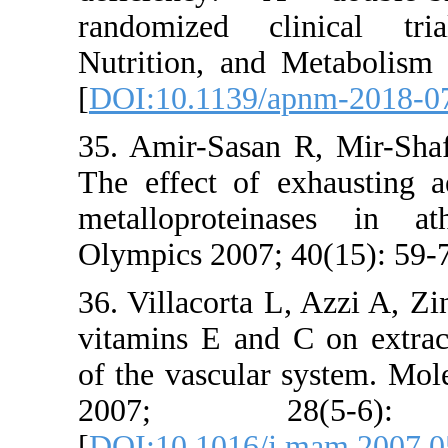
randomize
Nutrition,
[
DOI:10.11
35. Amir-S
The effect
metallopro
Olympics 20
36. Villaco
vitamins E
of the vasc
2007;
[
DOI:10.10