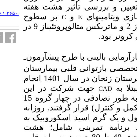
یر هشت هفته
URL:
http://armaghanj.yums.ac.ir/article-۱-۳۶۵۰-
بر سطوح
C
fa.html
وتئیناز 9
در
ح پیش­آزمون‌ـ
ی بیمارستان
در سال 1401 انجام
کت در این
تحقیق انتخاب شدند. آزمودنی­ها به طور تصادفی در چهار گروه 15
فتند. روزانه
اسکوروبیک به
 شامل؛ هشت