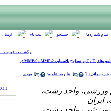
[ English ]
]
Archive
[
برگشت به فهرست نسخه ها
تأثیر هشت هفته تمرین هوازی همراه با مکمل‌سازی ویتامین‌های E وC بر سطوح پلاسمایی M‌MP-2 وMMP-9 در
۱
مهدی
،
علمیه
‎ 10.61186/armaghanj.30.1.1
۱- ت
۲- ت