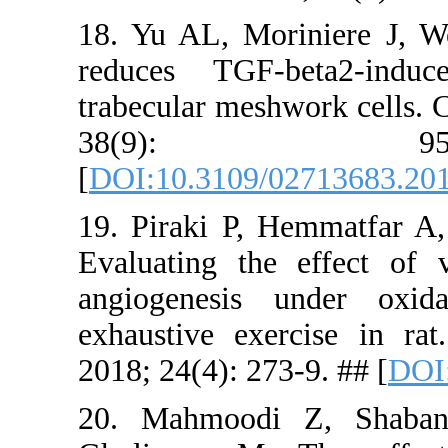
18. Yu AL,
reduces T
trabecular 
38(
[
DOI:10.31
19. Piraki
Evaluating
angiogene
exhaustive
2018; 24(4)
20. Mahmo