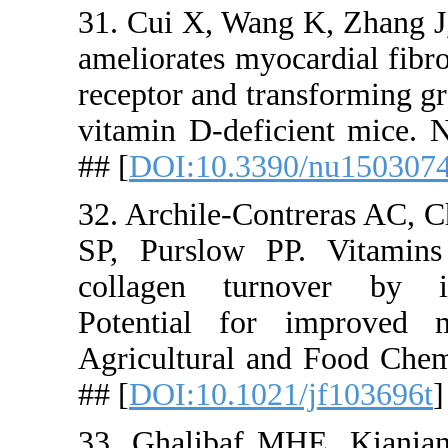
31. Cui X, 
ameliorates
receptor an
vitamin D-d
## [
DOI:10
32. Archile
SP, Pursl
collagen t
Potential 
Agricultura
## [
DOI:10.
33. Ghalib