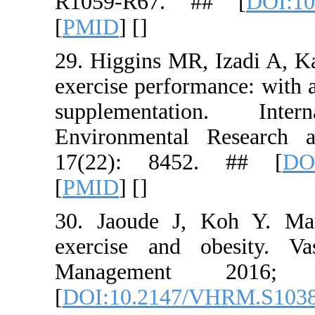
R1059-R6
[
PMID
] [
]
29. Higgins
exercise pe
suppleme
Environme
17(22): 
[
PMID
] [
]
30. Jaoude
exercise 
Manage
[
DOI:10.2