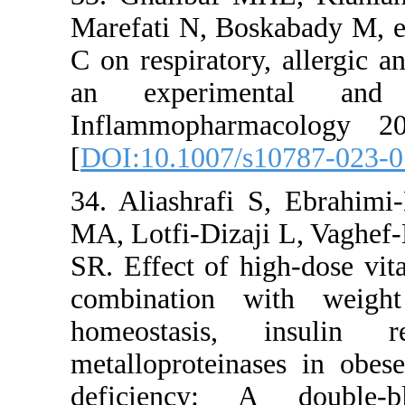
Marefati N,
C on respir
an experi
Inflammop
[
DOI:10.10
34. Aliash
MA, Lotfi-D
SR. Effect 
combinati
homeostas
metallopro
deficiency