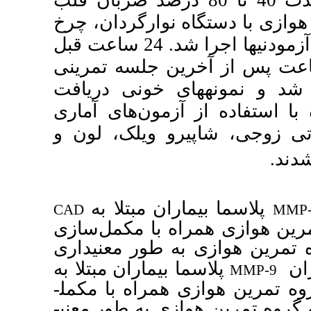
هفته) با شدت 40 تا 80 درصد ضربان قلب
اه نوارگردان، چرخ
ثابت و ارگومتر دستی به وسیله آزمودنی­ها اجرا شد. 24 ساعت قبل
از آخرین جلسه تمرینی
 خونی دریافت
ون‌های آماری
ویلک، لون و
 مبتلا به
CAD
با مکمل‌سازی
ر معنی­داری
ماران مبتلا به
اه با مکمل­
ه طور معنی­