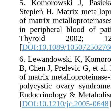
5. Komoro
Stepień H. 
of matrix m
in peripher
Thyroi
[
DOI:10.10
6. Lewando
B, Chen J, P
of matrix m
polycystic
Endocrinol
[
DOI:10.12