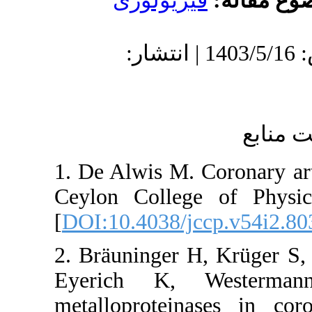
لوژی
: 1403/5/16 | انتشار
1. De Alwis
Ceylon Col
[
DOI:10.403
2. Bräunin
Eyerich 
metallopro