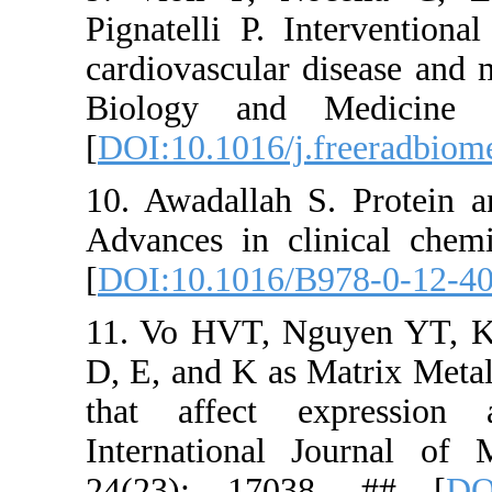
Pignatelli 
cardiovascu
Biology 
[
DOI:10.101
10. Awadall
Advances i
[
DOI:10.10
11. Vo HVT
D, E, and K
that affe
Internatio
24(23): 