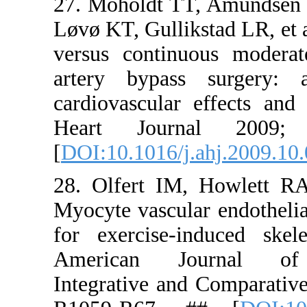
27. Mohold
Løvø KT, Gul
versus con
artery by
cardiovascu
Heart Jo
[
DOI:10.101
28. Olfert
Myocyte vas
for exerci
American 
Integrative