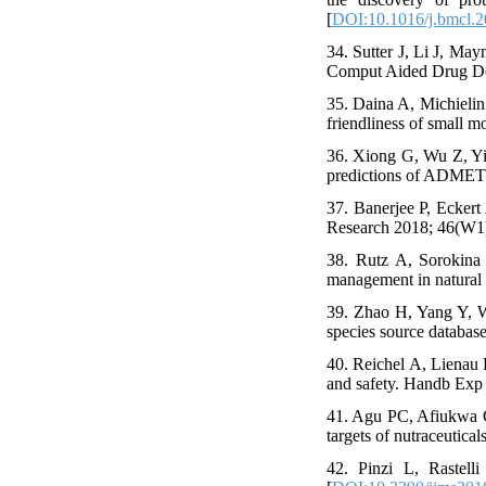
[
DOI:10.1016/j.bmcl.2
34. Sutter J, Li J, Ma
Comput Aided Drug Des
35. Daina A, Michielin
friendliness of small m
36. Xiong G, Wu Z, Yi 
predictions of ADMET 
37. Banerjee P, Eckert
Research 2018; 46(W1
38. Rutz A, Sorokina
management in natural 
39. Zhao H, Yang Y, W
species source databas
40. Reichel A, Lienau 
and safety. Handb Exp
41. Agu PC, Afiukwa C
targets of nutraceutica
42. Pinzi L, Rastell