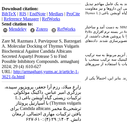
: به یک عامل مهاجم تبدیل
Download citation:
ی این داروها و نیز مقاومت
 گیاه آویشن باغی
BibTeX
|
RIS
|
EndNote
|
Medlars
|
ProCite
Thymus
L.
|
Reference Manager
|
RefWorks
Send citation to:
به دست آمد و ساختار
NPA
Mendeley
Zotero
RefWorks
در بسته نرم افزاری
PyRx
Au
 با پروتئین هدف داشتند، از
Zare M, Razmara J, Parvizpour S, Barzegari
صویرسازی شدند. داده‌های
A. Molecular Docking of Thymus Vulgaris
Biochemical Against Candida Albicans
Secreted Aspartyl Protease 5 to Find
ینتیک سه ترکیب منتخب با
Possible Inhibitory Compounds. armaghanj
ات با استفاده از سرورهای
2024; 29 (4) :610-627
URL:
http://armaghanj.yums.ac.ir/article-1-
3621-fa.html
در گیاه آویشن توانایی مهار آسپارتیل پروتئاز ترشحی‌-5 را دارند. بنابر این، احتمالاً یکی از
زارع میلاد، رزم آرا جعفر، پرویزپور سپیده،
برزگری امیر عباس. داکینگ مولکولی
ترکیبات زیستی گیاه آویشن باغی (L.
Thymus vulgaris) با آسپارتیل پروتئاز
ترشحی‌ـ۵ مخمر Candida albicans برای
یافتن ترکیبات مهاری احتمالی. ارمغان
دانش. ۱۴۰۳; ۲۹ (۴) :۶۱۰-۶۲۷