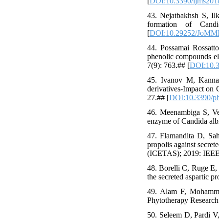
[
DOI:10.3390/ijms201
43. Nejatbakhsh S, Il
formation of Candi
[
DOI:10.29252/JoMMI
44. Possamai Rossatt
phenolic compounds ella
7(9): 763.## [
DOI:10.3
45. Ivanov M, Kannan 
derivatives-Impact on 
27.## [
DOI:10.3390/p
46. Meenambiga S, Ven
enzyme of Candida albi
47. Flamandita D, Sah
propolis against secret
(ICETAS); 2019: IEEE.
48. Borelli C, Ruge E,
the secreted aspartic p
49. Alam F, Mohammad
Phytotherapy Research 
50. Seleem D, Pardi V,