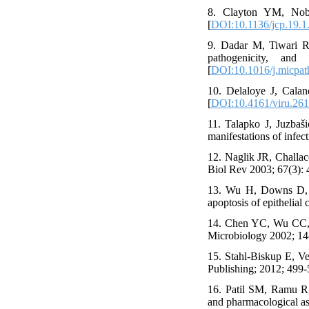
8. Clayton YM, Nobl
[
DOI:10.1136/jcp.19.1
9. Dadar M, Tiwari R,
pathogenicity, an
[
DOI:10.1016/j.micpat
10. Delaloye J, Caland
[
DOI:10.4161/viru.26
11. Talapko J, Juzbaši
manifestations of infec
12. Naglik JR, Challac
Biol Rev 2003; 67(3): 
13. Wu H, Downs D, G
apoptosis of epithelial
14. Chen YC, Wu CC, C
Microbiology 2002; 14
15. Stahl-Biskup E, V
Publishing; 2012; 499-
16. Patil SM, Ramu R,
and pharmacological as