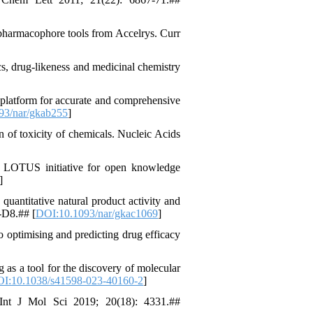
 pharmacophore tools from Accelrys. Curr
s, drug-likeness and medicinal chemistry
 platform for accurate and comprehensive
93/nar/gkab255
]
 of toxicity of chemicals. Nucleic Acids
 LOTUS initiative for open knowledge
]
antitative natural product activity and
-D8.## [
DOI:10.1093/nar/gkac1069
]
 optimising and predicting drug efficacy
s a tool for the discovery of molecular
I:10.1038/s41598-023-40160-2
]
 Int J Mol Sci 2019; 20(18): 4331.##