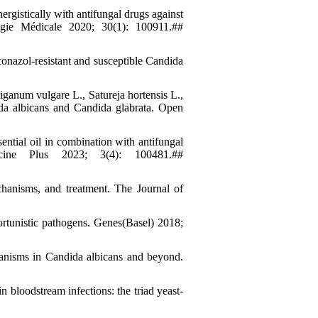
ergistically with antifungal drugs against
ogie Médicale 2020; 30(1): 100911.##
onazol-resistant and susceptible Candida
ganum vulgare L., Satureja hortensis L.,
ida albicans and Candida glabrata. Open
ntial oil in combination with antifungal
icine Plus 2023; 3(4): 100481.##
hanisms, and treatment. The Journal of
rtunistic pathogens. Genes(Basel) 2018;
anisms in Candida albicans and beyond.
 bloodstream infections: the triad yeast-