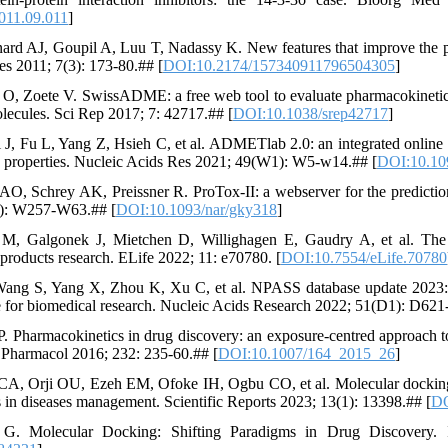
011.09.011
]
ynard AJ, Goupil A, Luu T, Nadassy K. New features that improve the
 2011; 7(3): 173-80.## [
DOI:10.2174/157340911796504305
]
 O, Zoete V. SwissADME: a free web tool to evaluate pharmacokinetic
olecules. Sci Rep 2017; 7: 42717.## [
DOI:10.1038/srep42717
]
J, Fu L, Yang Z, Hsieh C, et al. ADMETlab 2.0: an integrated online
properties. Nucleic Acids Res 2021; 49(W1): W5-w14.## [
DOI:10.10
 AO, Schrey AK, Preissner R. ProTox-II: a webserver for the prediction
): W257-W63.## [
DOI:10.1093/nar/gky318
]
 M, Galgonek J, Mietchen D, Willighagen E, Gaudry A, et al. The
products research. ELife 2022; 11: e70780. [
DOI:10.7554/eLife.70780
ang S, Yang X, Zhou K, Xu C, et al. NPASS database update 2023: qu
e for biomedical research. Nucleic Acids Research 2022; 51(D1): D621
P. Pharmacokinetics in drug discovery: an exposure-centred approach to
 Pharmacol 2016; 232: 235-60.## [
DOI:10.1007/164_2015_26
]
A, Orji OU, Ezeh EM, Ofoke IH, Ogbu CO, et al. Molecular docking a
ls in diseases management. Scientific Reports 2023; 13(1): 13398.## [
DO
i G. Molecular Docking: Shifting Paradigms in Drug Discovery.