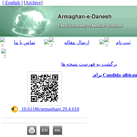
[ English ]
]
Archive
[
برگشت به فهرست نسخه ها
داکینگ مولکولی ترکیبات زیستی گیاه آویشن باغی (L. Thymus vulgaris) با آسپارتیل پروتئاز ترشحی‌ـ5 مخمر Candida albicans برای
‎ 10.61186/armaghanj.29.4.610