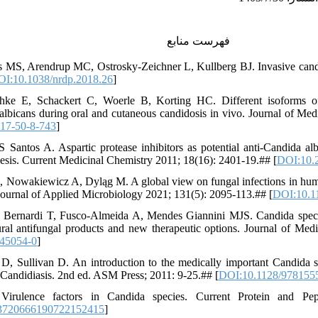
فهرست منابع
s MS, Arendrup MC, Ostrosky-Zeichner L, Kullberg BJ. Invasive cand
I:10.1038/nrdp.2018.26
]
hke E, Schackert C, Woerle B, Korting HC. Different isoforms of 
lbicans during oral and cutaneous candidosis in vivo. Journal of Me
17-50-8-743
]
 Santos A. Aspartic protease inhibitors as potential anti-Candida al
esis. Current Medicinal Chemistry 2011; 18(16): 2401-19.## [
DOI:10.
 Nowakiewicz A, Dyląg M. A global view on fungal infections in huma
Journal of Applied Microbiology 2021; 131(5): 2095-113.## [
DOI:10.1
L, Bernardi T, Fusco-Almeida A, Mendes Giannini MJS. Candida specie
ural antifungal products and new therapeutic options. Journal of Me
45054-0
]
, Sullivan D. An introduction to the medically important Candida s
 Candidiasis. 2nd ed. ASM Press; 2011: 9-25.## [
DOI:10.1128/978155
Virulence factors in Candida species. Current Protein and Pep
3720666190722152415
]