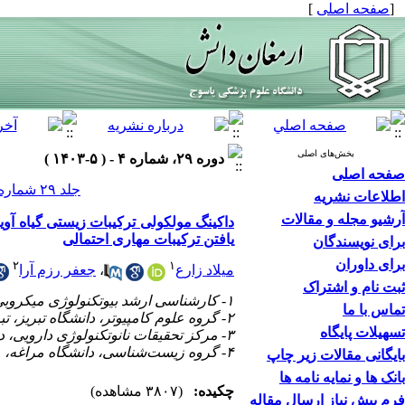
]
صفحه اصلی
[
بخش‌های اصلی
دوره ۲۹، شماره ۴ - ( ۵-۱۴۰۳ )
صفحه اصلی
جلد ۲۹ شماره ۴ صفحات ۶۲۷-۶۱۰
اطلاعات نشریه
آرشیو مجله و مقالات
یافتن ترکیبات مهاری احتمالی
برای نویسندگان
برای داوران
۲
۱
جعفر رزم آرا
،
میلاد زارع
ثبت نام و اشتراک
۱- کارشناسی ارشد بیوتکنولوژی میکروبی، دانشگاه مراغه، مراغه، ایران
تماس با ما
۲- گروه علوم کامپیوتر، دانشگاه تبریز، تبریز، ایران
تسهیلات پایگاه
۳- مرکز تحقیقات نانوتکنولوژی دارویی، دانشگاه علوم پزشکی تبریز، تبریز، ایران
۴- گروه زیست‌شناسی، دانشگاه مراغه، مراغه، ایران ،
بایگانی مقالات زیر چاپ
بانک ها و نمایه نامه ها
چکیده:
(۳۸۰۷ مشاهده)
فرم پیش نیاز ارسال مقاله