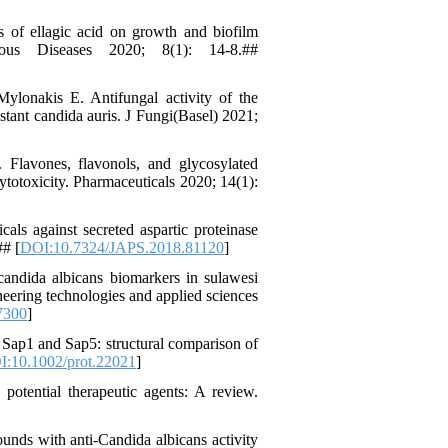
 of ellagic acid on growth and biofilm
ious Diseases 2020; 8(1): 14-8.##
onakis E. Antifungal activity of the
stant candida auris. J Fungi(Basel) 2021;
Flavones, flavonols, and glycosylated
ytotoxicity. Pharmaceuticals 2020; 14(1):
ls against secreted aspartic proteinase
## [
DOI:10.7324/JAPS.2018.81120
]
andida albicans biomarkers in sulawesi
ineering technologies and applied sciences
7300
]
 Sap1 and Sap5: structural comparison of
:10.1002/prot.22021
]
ential therapeutic agents: A review.
nds with anti-Candida albicans activity