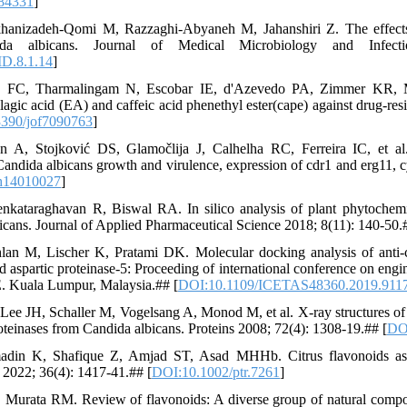
84331
]
khanizadeh-Qomi M, Razzaghi-Abyaneh M, Jahanshiri Z. The effects
da albicans. Journal of Medical Microbiology and Infect
D.8.1.14
]
o FC, Tharmalingam N, Escobar IE, d'Azevedo PA, Zimmer KR, Myl
gic acid (EA) and caffeic acid phenethyl ester(cape) against drug-resi
390/jof7090763
]
A, Stojković DS, Glamočlija J, Calhelha RC, Ferreira IC, et al. 
Candida albicans growth and virulence, expression of cdr1 and erg11, c
h14010027
]
kataraghavan R, Biswal RA. In silico analysis of plant phytochemica
cans. Journal of Applied Pharmaceutical Science 2018; 8(11): 140-50.
lan M, Lischer K, Pratami DK. Molecular docking analysis of anti-c
ed aspartic proteinase-5: Proceeding of international conference on eng
 Kuala Lumpur, Malaysia.## [
DOI:10.1109/ICETAS48360.2019.911
 Lee JH, Schaller M, Vogelsang A, Monod M, et al. X-ray structures of
roteinases from Candida albicans. Proteins 2008; 72(4): 1308-19.## [
DOI
in K, Shafique Z, Amjad ST, Asad MHHb. Citrus flavonoids as pot
2022; 36(4): 1417-41.## [
DOI:10.1002/ptr.7261
]
 Murata RM. Review of flavonoids: A diverse group of natural compou