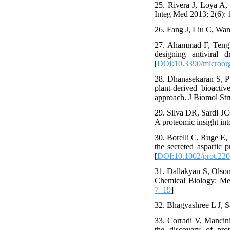
25. Rivera J, Loya A, 
Integ Med 2013; 2(6): 
26. Fang J, Liu C, Wan
27. Ahammad F, Tengk
designing antiviral 
[
DOI:10.3390/microor
28. Dhanasekaran S, Pu
plant-derived bioacti
approach. J Biomol Str
29. Silva DR, Sardi JC
A proteomic insight in
30. Borelli C, Ruge E,
the secreted aspartic 
[
DOI:10.1002/prot.22
31. Dallakyan S, Olso
Chemical Biology: Me
7_19
]
32. Bhagyashree L J, 
33. Corradi V, Mancini
the discovery of pro