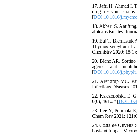
17. Jafri H, Ahmad I. T
drug resistant strai
[
DOI:10.1016/j.mycme
18. Akbari S. Antifung
albicans isolates. Jour
19. Baj T, Biernasiuk 
Thymus serpyllum L. a
Chemistry 2020; 18(1):
20. Blanc AR, Sortino 
agents and inhibi
[
DOI:10.1016/j.phypl
21. Arendrup MC, Patt
Infectious Diseases 20
22. Ksiezopolska E, Ga
9(9); 461.## [
DOI:10.
23. Lee Y, Puumala E,
Chem Rev 2021; 121(6)
24. Costa-de-Oliveira S
host-antifungal. Micro