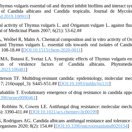
hymus vulgaris essential oil and thymol inhibit biofilms and interact syn
ns of Candida albicans and Candida tropicalis. Journal de Mycol
d.2019.100911
]
al activity of Thymus vulgaris L. and Origanum vulgare L. against fluc
nal of Medicinal Plants 2007; 6(21): 53-62.##
A, Wróbel R, Malm A. Chemical composition and in vitro activity of Ori
nd Thymus vulgaris L. essential oils towards oral isolates of Cand
 108-18.## [
DOI:10.1515/chem-2020-0011
]
MA, Butassi E, Svetaz LA. Synergistic effects of Thymus vulgaris esse
tion of virulence factors of Candida albicans. Phytomed
u.2023.100481
]
erson TF. Multidrug-resistant candida: epidemiology, molecular mec
17; 216(suppl_3): S445-S51.## [
DOI:10.1093/infdis/jix131
]
baldón T. Evolutionary emergence of drug resistance in candida oppo
3390/genes9090461
]
 Robbins N, Cowen LE. Antifungal drug resistance: molecular mech
: 3390-411.## [
DOI:10.1021/acs.chemrev.0c00199
]
, Rodrigues AG. Candida albicans antifungal resistance and tolerance in
organisms 2020; 8(2): 154.## [
DOI:10.3390/microorganisms8020154
]