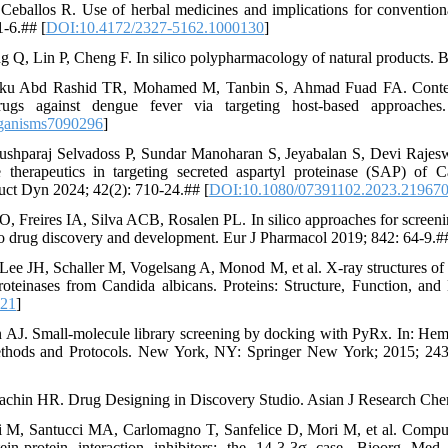
Ceballos R. Use of herbal medicines and implications for convention
1-6.## [
DOI:10.4172/2327-5162.1000130
]
g Q, Lin P, Cheng F. In silico polypharmacology of natural products. 
u Abd Rashid TR, Mohamed M, Tanbin S, Ahmad Fuad FA. Contempor
drugs against dengue fever via targeting host-based approache
ganisms7090296
]
shparaj Selvadoss P, Sundar Manoharan S, Jeyabalan S, Devi Rajeswar
ve therapeutics in targeting secreted aspartyl proteinase (SAP) of
uct Dyn 2024; 42(2): 710-24.## [
DOI:10.1080/07391102.2023.21967
O, Freires IA, Silva ACB, Rosalen PL. In silico approaches for screeni
to drug discovery and development. Eur J Pharmacol 2019; 842: 64-9.##
 Lee JH, Schaller M, Vogelsang A, Monod M, et al. X-ray structures of
proteinases from Candida albicans. Proteins: Structure, Function, an
021
]
n AJ. Small-molecule library screening by docking with PyRx. In: He
thods and Protocols. New York, NY: Springer New York; 2015; 243
Sachin HR. Drug Designing in Discovery Studio. Asian J Research Che
 M, Santucci MA, Carlomagno T, Sanfelice D, Mori M, et al. Computat
tein-protein interaction inhibitors: the 14-3-3σ case. Bioorg M