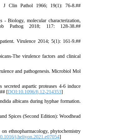
 J Clin Pathol 1966; 19(1): 76-8.##
- Biology, molecular characterization,
rob Pathog 2018; 117: 128-38.##
 patient. Virulence 2014; 5(1): 161-9.##
icans-The virulence factors and clinical
irulence and pathogenesis. Microbiol Mol
creted aspartic proteases 4-6 induce
## [
DOI:10.1096/fj.12-214353
]
dida albicans during hyphae formation.
 and Spices (Second Edition): Woodhead
 on ethnopharmacology, phytochemistry
0.1016/j.heliyon.2021.e07054
]