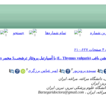
۴
۳
امیر عباس برزگری
،
سپیده پرویزپور
،
Barzegaridoctora@gmail.com