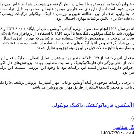
ه عنوان یک مخمر همسفره با انسان در نظر گرفته می‌شود، در شرایط خاص می‌تواند 
زمن شود. استفاده از داروهای ضد قارچی موجود علیه این مخمر، به دلیل اثرات جانب
ت. بنابراین، هدف از این مطالعه تعیین و بررسی داکینگ مولکولی ترکیبات زیستی
برای یافتن ترکیبات مهاری احتمالی بود.
Candida al
:  باغی از پایگاه داده
و
SS
LOTUS
‌ّوری شد. داکینگ مولکولی لیگاندها با آنزیم
با استفاده از نرم‌افزار
toDock Vina
SAP5
تصال هر ترکیب در برهمکنش با
استفاده شد. ترکیباتی که بهترین انرژی اتصال را
SAP5
 قرار گرفتند و در انتها لیگاندهای منتخب با استفاده از
ت
BIOVIA Discovery Studio
مقایسه با نتایج مقالات قبل در این زمینه تجزیه و تحلیل شدند
.
: فعال آنزیم
از 9/9- تا 4/3- متغیر بود. بیشترین تمایل اتصال به جایگاه فعال این آنزیم مربوط به سه ترکیب
SAP5
یبات از نظر ویژگی‌های فارماکوکینتیک و سمیت مطلوب بودند. پژوهش‌های
فارماکوک
خواص دارویی امیدوار کننده این ترکیبات بود. با وجود این، بررسی سمیت این ترکیب
ین بود
برخی ترکیبات موجود 
 باغی بر مخمر
کاندیدا آلبیکنز
از طریق مهار این پروتئین می‌باشد.
داکینگ مولکولی
،
فارماکوکینتیک
،
ا آلبیکنس
گل شناسی