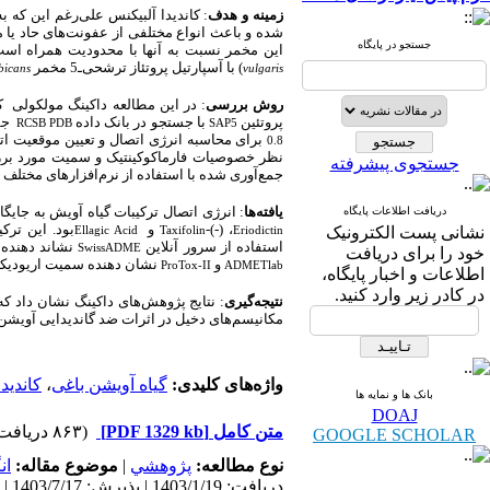
زمینه و هدف
کاندیدا آلبیکنس علی‌رغم این که ب
شده و باعث انواع مختلفی از عفونت‌های حاد یا م
جستجو در پایگاه
این مخمر نسبت به آنها با محدودیت همراه اس (
) با آسپارتیل پروتئاز ترشحی‌ـ5 مخمر
bicans
vulgaris
روش بررسی
در این مطالعه داکینگ مولکولی که در سال 1403انجام شد، مواد مؤثره گیاهی آویشن
پروتئین
با جستجو در بانک داده
جمع
RCSB PDB
SAP5
برای محاسبه انرژی اتصال و تعیین موقعیت ا
0.8
نظر خصوصیات فارماکوکینتیک و سمیت مورد بررسی
جستجوی پیشرفته
جمع‌آوری شده با استفاده از نرم‌افزارهای مختلف و 
یافته‌ها
انرژی اتصال ترکیبات گیاه آویش به جایگاه 
دریافت اطلاعات پایگاه
بود. این ترک
و
، (-)-
نشانی پست الکترونیک
Ellagic Acid
Taxifolin
Eriodictin
استفاده از سرور آنلاین
نشاند دهنده 
SwissADME
خود را برای دریافت
و
نشان دهنده سمیت اریودیکت.
ProTox-II
ADMETlab
اطلاعات و اخبار پایگاه،
در کادر زیر وارد کنید.
نتیجه‌گیری
: نتایج پژوهش‌های داکینگ نشان داد که
مکانیسم‌های دخیل در اثرات ضد گاندیدایی آویشن
کاندید
،
گیاه آویشن باغی
واژه‌های کلیدی:
بانک ها و نمایه ها
DOAJ
(۸۶۳ دریافت)
[PDF 1329 kb]
متن کامل
GOOGLE SCHOLAR
ان
موضوع مقاله:
|
پژوهشي
نوع مطالعه:
دریافت: 1403/1/19 | پذیرش: 1403/7/17 | انتشار: 1403/7/30