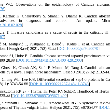
e WC. Observations on the epidemiology of Candida albicans.
.76
]
 Karthik K, Chakraborty S, Shahali Y, Dhama K. Candida albicans 
d advances in diagnosis and control - An update. Mic
h.2018.02.028
]
ra T. Invasive candidiasis as a cause of sepsis in the critically ill
187
]
ć M, Matijević T, Pustijanac E, Bekić S, Kotris I, et al. Candida alb
tion. J Fungi(Basel) 2021; 7(2):79.## [
DOI:10.3390/jof7020079
]
ombe SJ, Hube B. Candida albicans secreted aspartyl proteinases in v
400-28.## [
DOI:10.1128/MMBR.67.3.400-428.2003
]
hosh K, Ghosh AK, Staib P, Monod M, Tang J. Candida albicans se
 cells by a novel Trojan horse mechanism. Faseb J 2013; 27(6): 2132-44.
hung WL, Lee FJS. Differential secretion of Sap4-6 proteins in Can
8(11): 3743-54.## [
DOI:10.1099/00221287-148-11-3743
]
enskutonis RP. 27 - Thyme. In: Peter KV(editor). Handbook of Herbs
525.## [
DOI:10.1533/9780857095671.499
]
 Shirahatti PS, Shivamallu C, Amachawadi RG. A systematic review
pects of Thymus vulgaris Linn. Heliyon 2021; 7(5): e07054.## [
DOI:1