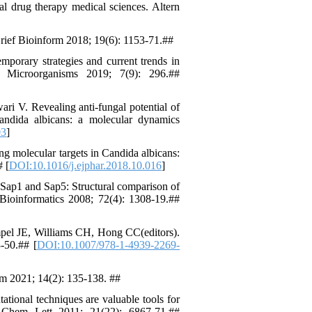
al drug therapy medical sciences. Altern
Brief Bioinform 2018; 19(6): 1153-71.##
ary strategies and current trends in
s. Microorganisms 2019; 7(9): 296.##
i V. Revealing anti-fungal potential of
 Candida albicans: a molecular dynamics
03
]
ng molecular targets in Candida albicans:
 [
DOI:10.1016/j.ejphar.2018.10.016
]
 Sap1 and Sap5: Structural comparison of
d Bioinformatics 2008; 72(4): 1308-19.##
mpel JE, Williams CH, Hong CC(editors).
-50.## [
DOI:10.1007/978-1-4939-2269-
m 2021; 14(2): 135-138. ##
ional techniques are valuable tools for
ed Chem Lett 2011; 21(22): 6867-71.##