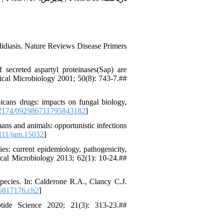
idiasis. Nature Reviews Disease Primers
secreted aspartyl proteinases(Sap) are
dical Microbiology 2001; 50(8): 743-7.##
bicans drugs: impacts on fungal biology,
2174/092986711795843182
]
ns and animals: opportunistic infections
111/jam.15032
]
s: current epidemiology, pathogenicity,
dical Microbiology 2013; 62(1): 10-24.##
pecies. In: Calderone R.A., Clancy C.J.
5817176.ch2
]
tide Science 2020; 21(3): 313-23.##