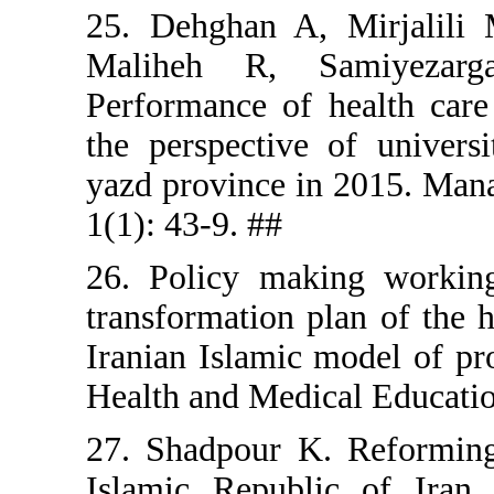
25. Dehgha
Maliheh 
Performanc
the perspec
yazd provin
1(1): 43-9. 
26. Policy
transformat
Iranian Isl
Health and 
27. Shadpo
Islamic Re