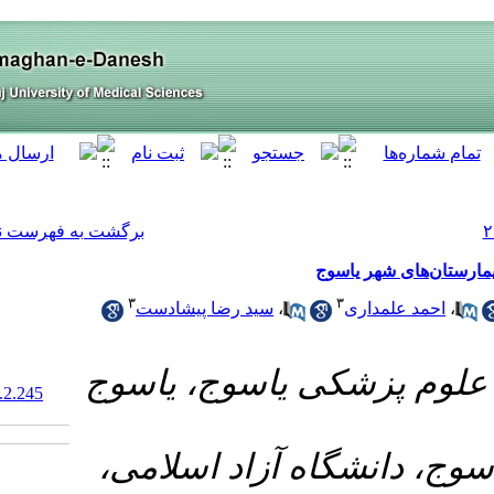
[ English ]
]
Archive
[
برگشت به فهرست نسخه ها
۳
د رضا پیشادست
۱- ، یاسوج
‎ 10.61186/armaghanj.29.2.245
۲-  اسلامی