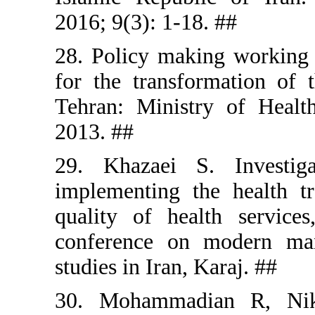
2016; 9(3):
28. Policy 
for the tra
Tehran: Mi
2013. ##
29. Khaza
implementi
quality of 
conferenc
studies in I
30. Moham