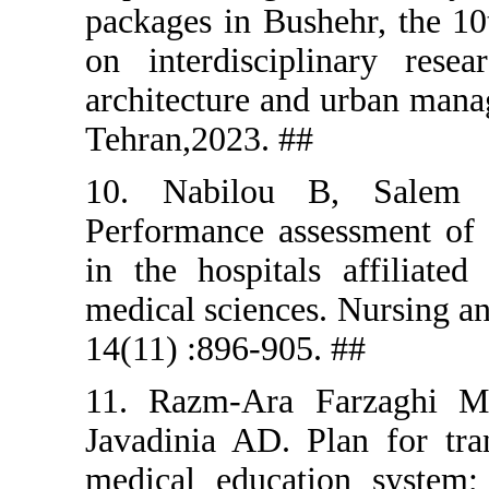
packages in
on interdi
architectur
Tehran,2023
10. Nabil
Performanc
in the hosp
medical sci
14(11) :896
11. Razm-
Javadinia 
medical ed