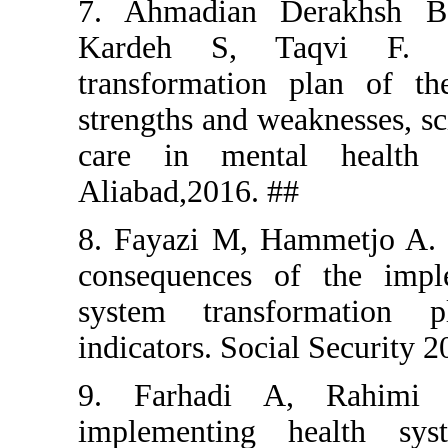
7. Ahmadi
Kardeh S
transforma
strengths a
care in m
Aliabad,201
8. Fayazi 
consequenc
system tr
indicators. 
9. Farha
implement