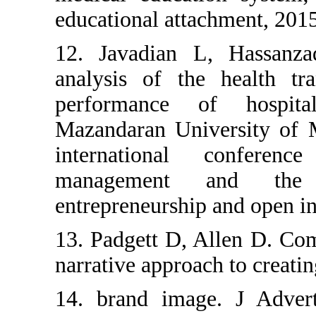
educational
12. Javad
analysis o
performan
Mazandaran
internati
managem
entrepreneu
13. Padgett
narrative ap
14. brand 