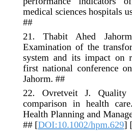
performanc
medical sci
##
21. Thabi
Examination
system and
first natio
Jahorm. ##
22. Ovretv
comparison
Health Pla
## [
DOI:10