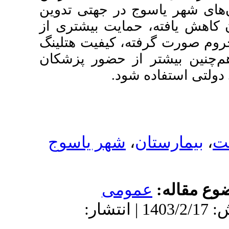
ر جهتی تدوین
یت بیشتری از
یفیت هتلینگ
 حضور پزشکان
د
هر یاسوج
ى
| پذیرش: 1403/2/17 | انتشار