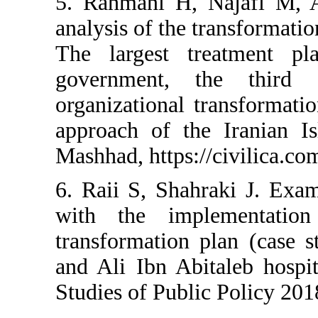
5. Rahmani
analysis of 
The large
governmen
organizatio
approach o
Mashhad, ht
6. Raii S, 
with the 
transforma
and Ali Ibn
Studies of 