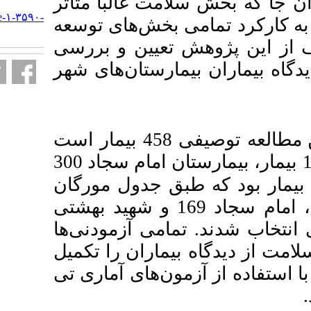
غالباً متاثر
URL:
http://armaghanj.yums.ac.ir/article-۱-۳۵۹۰-
خش‌های توسعه
fa.html
یین و بررسی
ستان‌های شهر
جامعه آماری این مطالعه توصیفی 458 بیمار است
که در بیمارستان شهید رجایی150 بیمار، بیمارستان امام سجاد 300
بود که طبق جدول مورگان
ستان شهید رجایی 108، امام سجاد 169 و شهید بهشتی
181 زمودنی‌ها
ران را تکمیل
های آماری تی