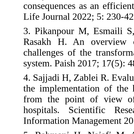
consequence
Life Journa
3. Pikanpo
Rasakh H.
challenges 
system. Pai
4. Sajjadi H
the impleme
from the p
hospitals.
Information