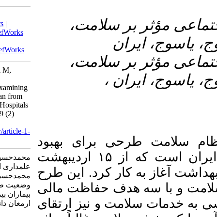
Download citation:
۳- امت
BibTeX
|
RIS
|
EndNote
|
Medlars
|
ProCite
|
Reference Manager
|
RefWorks
Send citation to:
Mendeley
Zotero
RefWorks
۴- امت
Mohammadhosseini S, Eskandari M,
ن
Alamdari A, Pishadast S,
Mohammadhosseini Servak R. Examining
the State of the Health System Plan from
the Perspective of the Patients of Hospitals
in Yasuj, Iran. armaghanj 2024; 29 (2)
:245-261
URL:
http://armaghanj.yums.ac.ir/article-1-
برای بهبود
3590-fa.html
اردیبهشت
۱۵
محمدحسینی سیما، اسکندری معصومه،
علمداری احمد، پیشادست سید رضا،
کرد. این طرح
محمدحسینی سروک راضیه. بررسی
ف حفاظت مالی
وضعیت طرح نظام سلامت از دیدگاه
بیماران بیمارستان‌های شهر یاسوج.
و نیز ارتقای
ارمغان دانش. ۱۴۰۳; ۲۹ (۲) :۲۴۵-۲۶۱