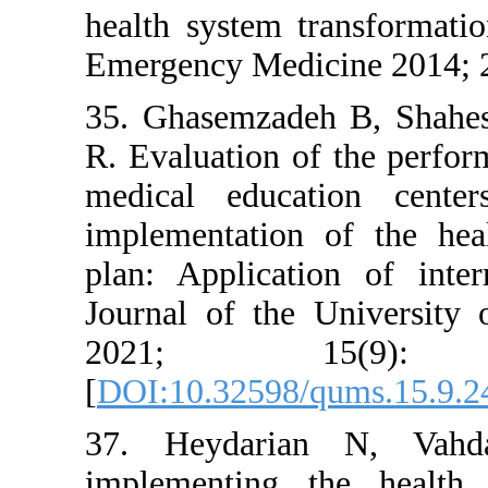
health syst
Emergency 
35. Ghasem
R. Evaluati
medical e
implementa
plan: Appl
Journal of
2021
[
DOI:10.32
37. Heyd
implement