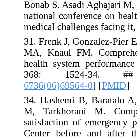
Bonab S, As
national co
medical cha
31. Frenk J
MA, Knaul
health sys
368: 1
6736(06)69
34. Hashem
M, Tarkho
satisfactio
Center bef