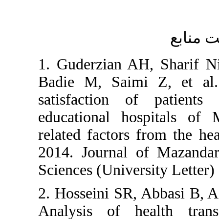
1. Guderzi
Badie M, S
satisfacti
educationa
related fac
2014. Jour
Sciences (U
2. Hossein
Analysis 