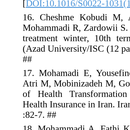
[
DOI:10.10
16. Chesh
Mohammadi 
treatment 
(Azad Unive
##
17. Mohama
Atri M, Mob
of Health
Health Insur
:82-7. ##
18. Mohamm