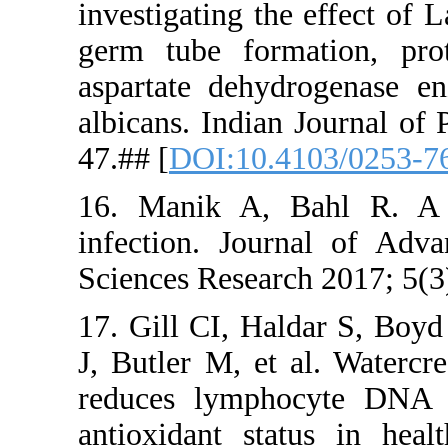
investigati
germ tube 
aspartate 
albicans. I
47.## [
DOI:
16. Manik
infection.
Sciences Re
17. Gill CI
J, Butler M
reduces l
antioxidan