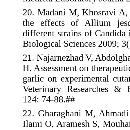
20. Madani
the effect
different st
Biological 
21. Najarne
H. Assessmen
garlic on e
Veterinary
124: 74-88.
22. Gharag
Ilami O, Ar