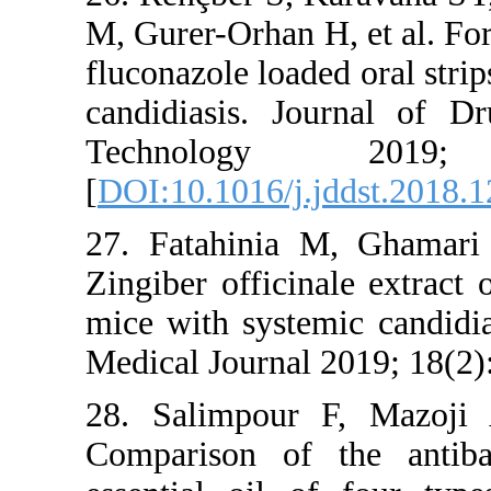
M, Gurer-Or
fluconazole 
candidiasi
Techno
[
DOI:10.101
27. Fatahi
Zingiber of
mice with s
Medical Jou
28. Salim
Comparison