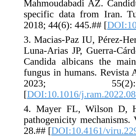
Mahmoudaba
specific d
2018; 44(6)
3. Macias-P
Luna-Arias
Candida al
fungus in h
2023
[
DOI:10.101
4. Mayer F
pathogenici
28.## [
DOI: