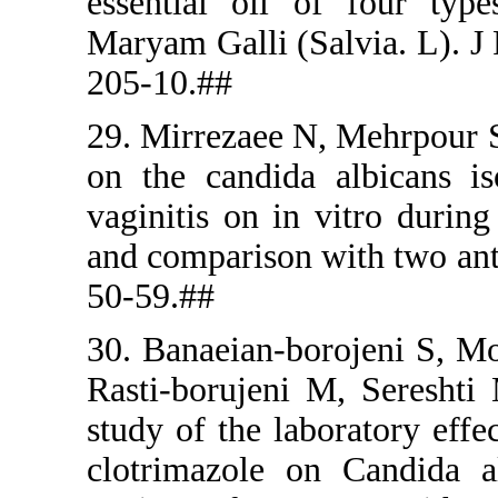
essential 
Maryam Gall
205-10.##
29. Mirreza
on the can
vaginitis o
and compari
50-59.##
30. Banaeia
Rasti-boru
study of the
clotrimazo