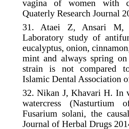
vagina of 
Quaterly Re
31. Ataei
Laboratory
eucalyptus, 
mint and a
strain is 
Islamic Den
32. Nikan J,
watercress
Fusarium so
Journal of 