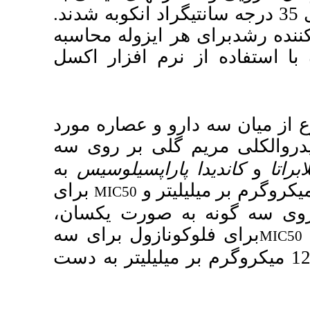
35 درجه سانتی­گراد انکوبه شدند
یزوله محاسبه
م افزار اکسل
و عصاره مورد
ی بر روی سه
اپسیلوسیس
به
برای
MIC50
 صورت یکسان
زول برای سه
یکروگرم بر میلی­لیتر به دست