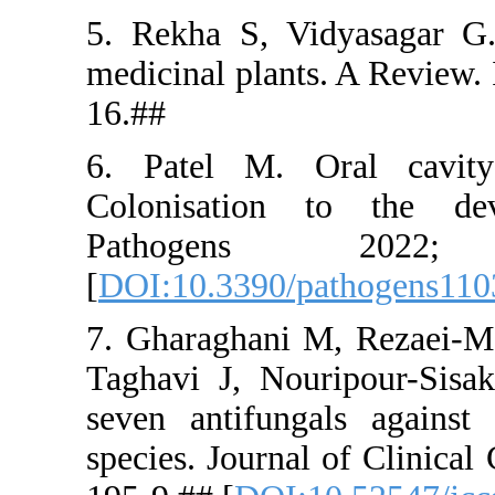
5. Rekha S
medicinal p
16.##
6. Patel 
Colonisat
Pathog
[
DOI:10.33
7. Gharagh
Taghavi J, 
seven antif
species. Jou