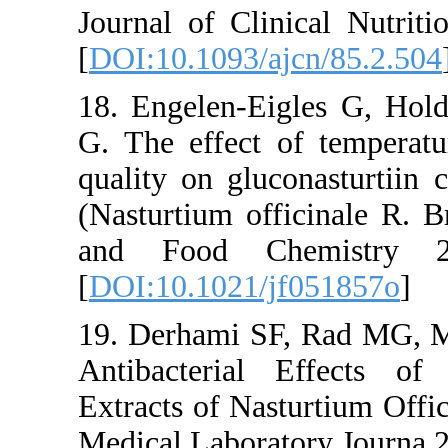
Journal of 
[
DOI:10.109
18. Engele
G. The effe
quality on 
(Nasturtium
and Food
[
DOI:10.10
19. Derham
Antibacte
Extracts of
Medical Lab