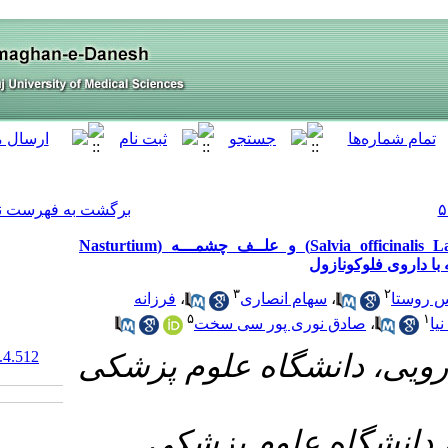
[ English ]
]
Archive
[
برگشت به فهرست نسخه ها
تأثیـر عصـاره هیدروالکلـی گیاهان مریم‌گلی(Salvia officinalis Labiatae) و علــف چشمـــه (Nasturtium
فرزانه
،
۵
 سخت
‎ 10.61186/armaghanj.29.4.512
۱- م پزشکی
۲- شکی