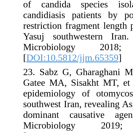
of candid
candidiasi
restriction
Yasuj sout
Microbi
[
DOI:10.58
23. Sabz G
Gatee MA, 
epidemiolo
southwest Ir
dominant 
Microbi