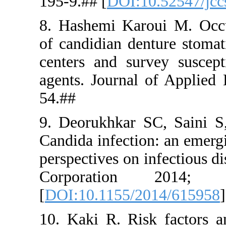
195-9.## [
D
8. Hashemi
of candidian
centers and
agents. Jou
54.##
9. Deorukh
Candida infe
perspective
Corpora
[
DOI:10.11
10. Kaki R