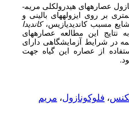
ولکلی مریم­
های بالینی و
دیازیس
کاندیدا
ه عصاره­های
یشگاهی دارای
این گیاه جهت
مریم
،
ل