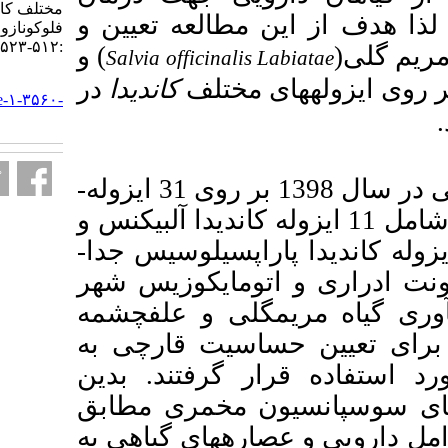
مختلف کاندیدا در مقایسه با داروی
العه تعیین و
فلوکونازول. ارمغان دانش. ۱۴۰۳; ۲۹ (۴)
:۵۱۲-۵۲۳
) و
Salvia officin
URL:
ختلف
کاندیدا
در
http://armaghanj.yums.ac.ir/article-۱-۳۵۶۰-
fa.html
این مطالعه تجربی در سال 1398 بر روی 31 ایزوله­
یدا شامل 11 ایزوله کاندیدا آلبیکنس و
10 یدا پاراپسیلوسیس جدا­
، کوزیس شهر
ی و علف­چشمه
سیت قارچی به
رفتند. بدین
مخمری مطابق
­های گیاهی به