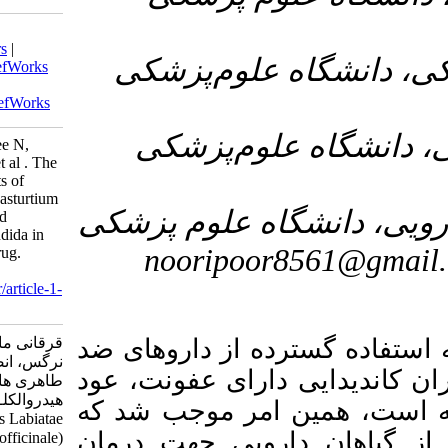
Download citation:
BibTeX
|
RIS
|
EndNote
|
Medlars
|
۳- زشکی
ProCite
|
Reference Manager
|
RefWorks
Send citation to:
Mendeley
Zotero
RefWorks
۴- شکی
Garghani M, Asfaram A, Roustaee N,
Ansari S, Rahmani F, Taheri H, et al . The
Effect of Hydro-alcoholic Extracts of
Salvia Officinalis Labiatae and Nasturtium
۵- م پزشکی
Officinale on Differnt Clinical and
Standard Candida Isolates of Candida in
noori
Comparison with Fluconazole Drug.
armaghanj 2024; 29 (4) :512-523
URL:
http://armaghanj.yums.ac.ir/article-1-
3560-fa.html
ز داروهای ضد
قرقانی مارال، اسفرم آرش، روستا
نرگس، انصاری سهام، رحمانی فرزانه،
عفونت، عود
طاهری هاشم، و همکاران.. تأثیـر عصـاره
هیدروالکلـی گیاهان مریم‌گلی(Salvia
 موجب شد که
officinalis Labiatae) و علــف چشمـــه
ی جهت درمان
(Nasturtium officinale) بر روی ایزوله‌های