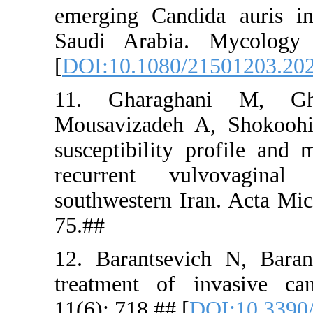
emerging C
Saudi Ara
[
DOI:10.10
11. Ghar
Mousavizad
susceptibil
recurrent
southwester
75.##
12. Barant
treatment 
11(6): 718.