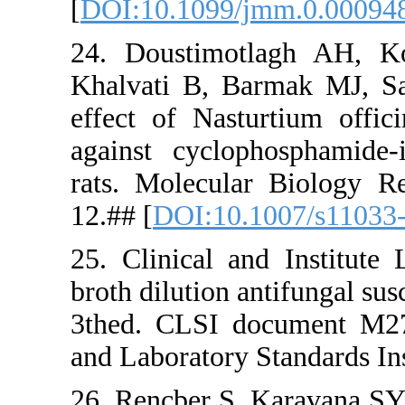
[
DOI:10.10
24. Doust
Khalvati B
effect of 
against cy
rats. Mole
12.## [
DOI:
25. Clinic
broth diluti
3thed. CLS
and Laborat
26. Rençber