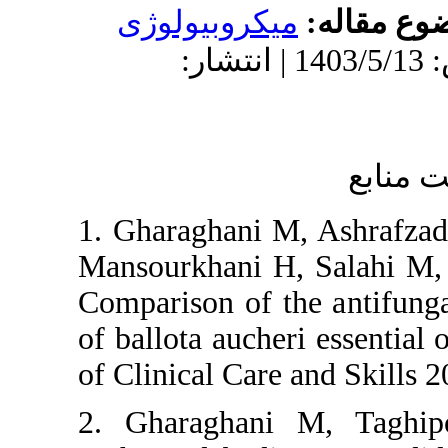
بیولوژی
: 1403/5/13 | انتشار
1. Gharagh
Mansourkha
Comparison 
of ballota a
of Clinical 
2. Gharag