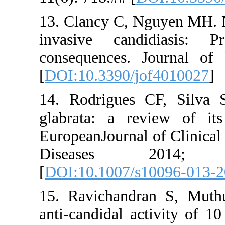
13. Clancy 
invasive 
consequenc
[
DOI:10.33
14. Rodrig
glabrata: 
EuropeanJou
Diseas
[
DOI:10.10
15. Ravich
anti-candid