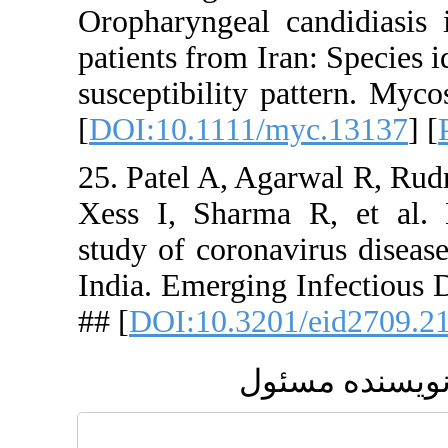
Oropharyng
patients fro
susceptibil
[
DOI:10.11
25. Patel 
Xess I, Sh
study of co
India. Emer
## [
DOI:10