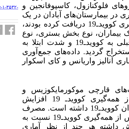
URL:
اسپوفانجین و
http://armaghanj.yums.ac.ir/article-۱-۳۵۳۲-
fa.html
آبادان در یک
اول همه‌گیری کوویدـ19 دریافت کرده بودند
 بستری، نوع
ی، سابقه ابتلای قبلی به کوویدـ19 و شدت ابتلا به
‌های جمع‌آوری
 و کای اسکوار
رمایکوزیس و
آسپیرژیلوس در دوران پس از همه‌گیری کوویدـ 19 افزایش
بل از بحران کوویدـ19 داشته است. مصرف
داروهای ضدقارچ در دوران پس از همه‌گیری کوویدـ19 نسبت به
ز نظر آماری