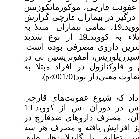
وکورمایکوزیس
. ارچی گزارش
1، تمامی بیماران مبتلا به
ای قارچی، سابقه ابتلاء به کوویدـ19 از نوع شدید
فی بوده است
تریسین بی در
راد مبتلا به
).
p<
ت‌های قارچی
موکورمایکوزیس و آسپرژیلوزیس در دوران پس از کوویدـ19
ی ضدقارچ در
یش یافته و مصرف هر سه
ین‌ها، طبق