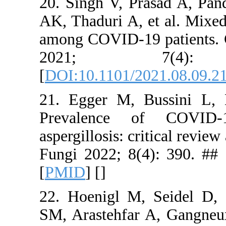
20. Singh 
AK, Thaduri
among COVI
202
[
DOI:10.11
21. Egger 
Prevalenc
aspergillosi
Fungi 2022
[
PMID
] [
]
22. Hoenig
SM, Araste