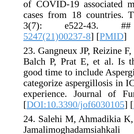
of COVID-1
cases from
3(7): 
5247(21)00
23. Gangneu
Balch P, P
good time t
categorize 
experience
[
DOI:10.33
24. Salehi
Jamalimo