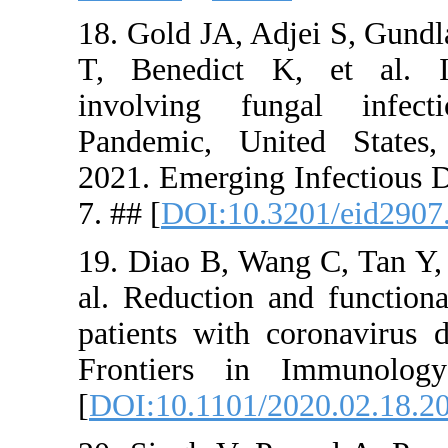
18. Gold JA
T, Benedic
involving
Pandemic,
2021. Emerg
7. ## [
DOI:
19. Diao B,
al. Reducti
patients w
Frontiers
[
DOI:10.11