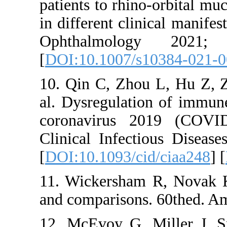
patients to
in different
Ophthal
[
DOI:10.10
10. Qin C,
al. Dysregu
coronavir
Clinical In
[
DOI:10.109
11. Wicker
and compar
12. McEvo