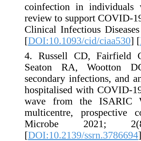
coinfection
review to s
Clinical In
[
DOI:10.109
4. Russell
Seaton RA
secondary i
hospitalise
wave fro
multicentr
Microb
[
DOI:10.21