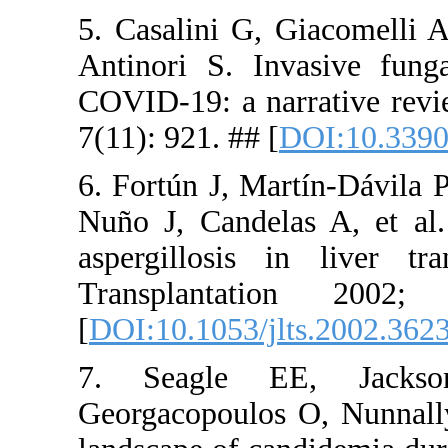
5. Casalini
Antinori S
COVID-19: a
7(11): 921. 
6. Fortún J
Nuño J, Can
aspergillo
Transpla
[
DOI:10.105
7. Seagl
Georgacopo