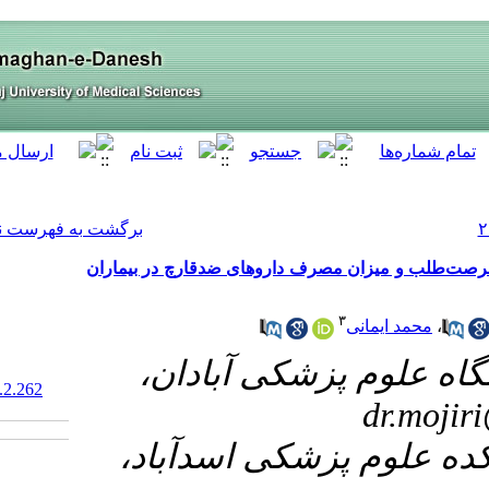
[ English ]
]
Archive
[
برگشت به فهرست نسخه ها
داروهای ضدقارچ در بیماران
۱- ادان
‎ 10.61186/armaghanj.29.2.262
۲- دآباد