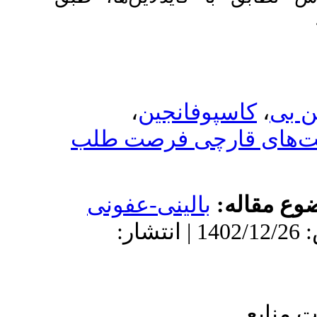
،
ین
رصت طلب
ی-عفونی
 پذیرش: 1402/12/26 | انتشار