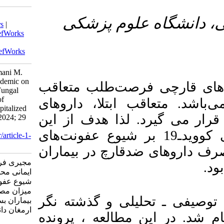
Download citation:
۳- زشکی
BibTeX
|
RIS
|
EndNote
|
Medlars
|
ProCite
|
Reference Manager
|
RefWorks
Send citation to:
Mendeley
Zotero
RefWorks
Mojiri Forushani H, Zahedi A, Imani M.
The Effect of the COVID-19 Epidemic on
‌طلب متعاقب
the Prevalence of Opportunistic Fungal
Infections and the Consumption of
تلا، داروهای
Antifungal Drugs in Patients Hospitalized
 هدف از این
in Abadan Hospitals. armaghanj 2024; 29
(2) :262-277
مه‌گیری کوویدـ19 بر شیوع عفونت‌های
URL:
http://armaghanj.yums.ac.ir/article-1-
3532-fa.html
 در بیماران
مجیری فروشانی هدا، زاهدی عاطفه،
ایمانی محمد. تأثیر همه‌گیری کوویدـ۱۹ بر
شیوع عفونت‌های قارچی فرصت‌طلب و
میزان مصرف داروهای ضدقارچ در
و گذشته نگر
بیماران بستری در بیمارستانهای آبادان.
ارمغان دانش. ۱۴۰۳; ۲۹ (۲) :۲۶۲-۲۷۷
 این مطالعه ، پرونده