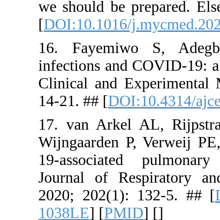
we should b
[
DOI:10.10
16. Fayem
infections 
Clinical a
14-21. ## [
17. van Ar
Wijngaarde
19-associa
Journal of
2020; 202(
1038LE
] [
P