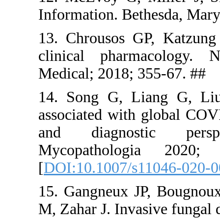
Information
13. Chrous
clinical 
Medical; 20
14. Song G
associated 
and diag
Mycopath
[
DOI:10.10
15. Gangne
M, Zahar J.