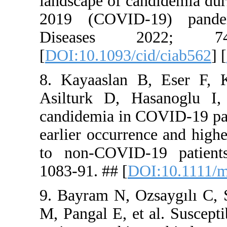
landscape o
2019 (COV
Diseas
[
DOI:10.109
8. Kayaasl
Asilturk D
candidemia 
earlier occ
to non‐CO
1083-91. ##
9. Bayram 
M, Pangal E