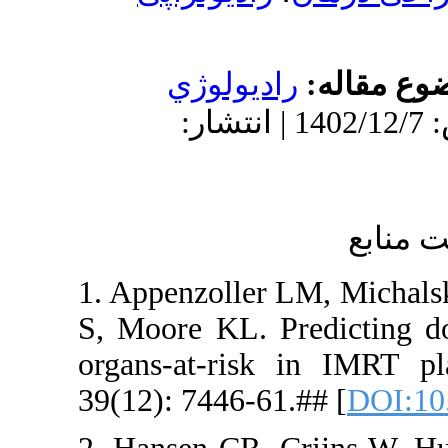
لوژي
: 1402/12/7 | انتشار
1. Appenzo
S, Moore K
organs-at-
39(12): 744