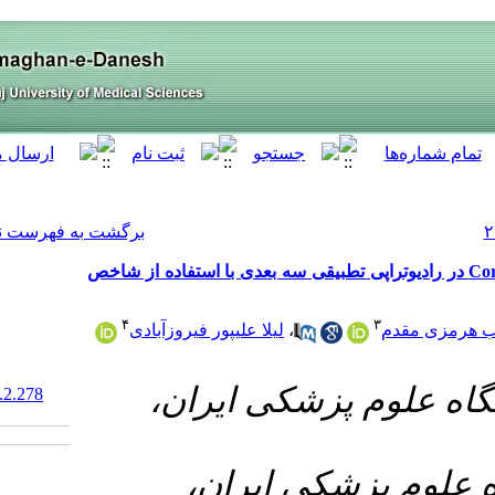
[ English ]
]
Archive
[
برگشت به فهرست نسخه ها
مقایسه دو سیستم طراحی درمان TiGRT و Core
۴
 علیپور فیروزآبادی
۱- ران
‎ 10.61186/armaghanj.29.2.278
۲- ن