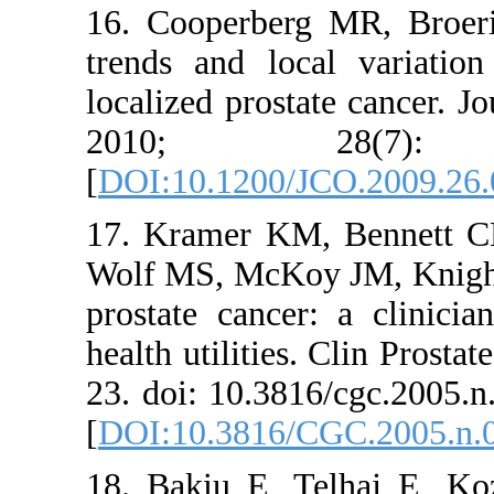
16. Cooper
trends and
localized p
2010
[
DOI:10.12
17. Kramer
Wolf MS, Mc
prostate ca
health utili
23. doi: 1
[
DOI:10.38
18. Bakiu 