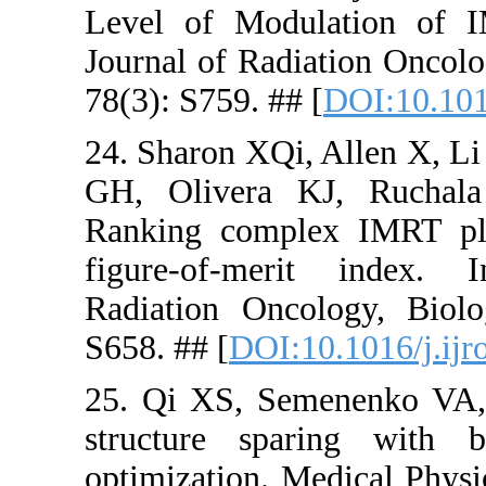
Level of M
Journal of 
78(3): S759
24. Sharon
GH, Olive
Ranking c
figure-of-
Radiation 
S658. ## [
D
25. Qi XS,
structure
optimizatio