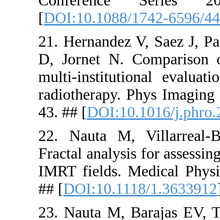
Confere
[
DOI:10.10
21. Hernan
D, Jornet 
multi-insti
radiotherap
43. ## [
DOI
22. Nauta 
Fractal anal
IMRT field
## [
DOI:10
23. Nauta 