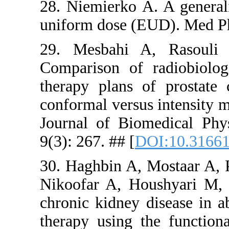
28. Niemier
uniform dos
29. Mesba
Comparison
therapy pl
conformal v
Journal of
9(3): 267. #
30. Haghbi
Nikoofar A
chronic kid
therapy usi