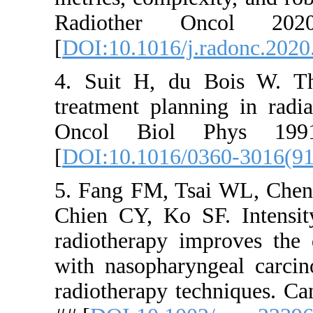
Radioth
[
DOI:10.101
4. Suit H,
treatment p
Oncol Bi
[
DOI:10.10
5. Fang FM
Chien CY, 
radiotherap
with nasop
radiotherap