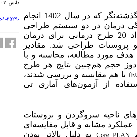
دانش. ۱۴۰۳; ۲۹ (۲) :۲۷۸-۲۹۴
URL:
این یک مطالعه گذشته‌نگر که در سال 1402 انجام
http://armaghanj.yums.ac.ir/article-۱-۳۵۲۹-
سیستم طراحی
fa.html
، انی برای درمان
شد. مقادیر
 محاسبه و با
تایج هر طرح
 بررسی شدند
ای آماری تی
ن و پروستات
بل مقایسه‌ای
 بالاتر بودن