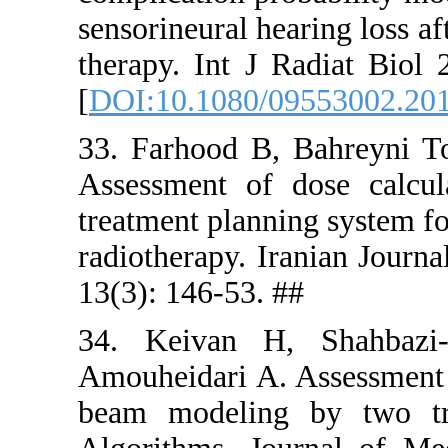
sensorineura
therapy. In
[
DOI:10.10
33. Farhoo
Assessment
treatment p
radiotherap
13(3): 146-
34. Keiva
Amouheidar
beam mode