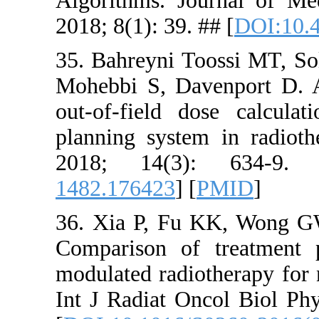
Algorithms
2018; 8(1): 
35. Bahrey
Mohebbi S,
out-of-fie
planning s
2018; 1
1482.17642
36. Xia P,
Comparison
modulated r
Int J Radia