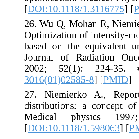
[
DOI:10.11
26. Wu Q, 
Optimizatio
based on t
Journal of
2002; 52
3016(01)02
27. Niemi
distributio
Medical 
[
DOI:10.11