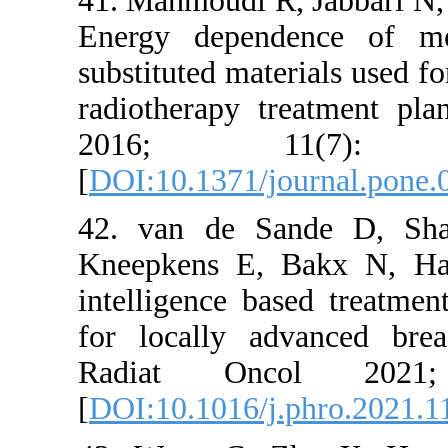
41. Mahmou
Energy de
substituted
radiothera
2016;
[
DOI:10.13
42. van d
Kneepkens 
intelligenc
for locall
Radiat 
[
DOI:10.101