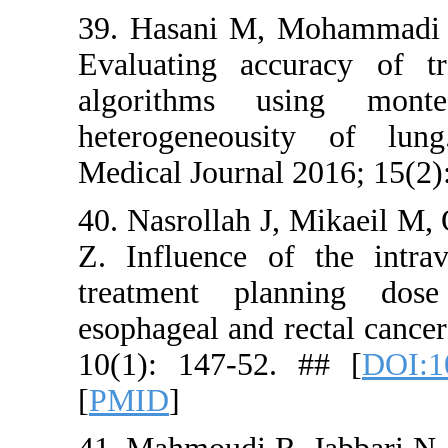
39. Hasani
Evaluating
algorithm
heterogene
Medical Jou
40. Nasroll
Z. Influen
treatment
esophageal 
10(1): 147
[
PMID
]