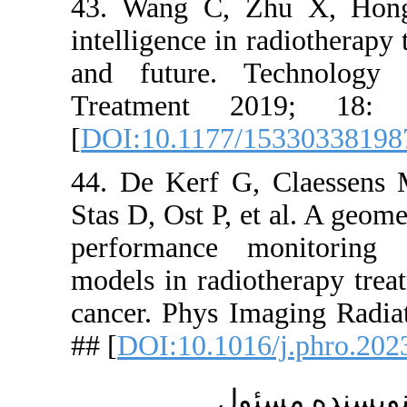
43. Wang C
intelligence
and futur
Treatmen
[
DOI:10.11
44. De Ker
Stas D, Ost
performanc
models in r
cancer. Ph
## [
DOI:10.