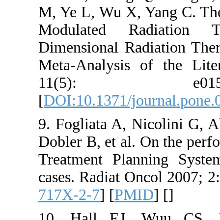
M, Ye L, Wu
Modulate
Dimensiona
Meta-Analy
11(5
[
DOI:10.13
9. Fogliata
Dobler B, e
Treatment 
cases. Radi
717X-2-7
] 
10. Hall 