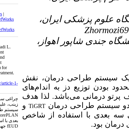
Download citation:
BibTeX
|
RIS
|
EndNote
|
Medlars
|
۳- ران
ProCite
|
Reference Manager
|
RefWorks
Send citation to:
Mendeley
Zotero
RefWorks
۴- هواز
Cheraghi S, Azhang S, Hormozi-
Moghaddam Z, Alipour Firoozabadi L.
The Comparison of Two Treatment
Planning Systems (Core PLAN and
TiGRT) Using the Figure of Merit
Equivalent Uniform Dose(fEUD) for
Optimization of Radiotherapy Treatment.
درمان، نقش
armaghanj 2024; 29 (2) :278-294
URL:
http://armaghanj.yums.ac.ir/article-1-
به اندام‌های
3529-fa.html
باشد
لذا هدف
چراغی سوسن، آژنگ سبا، هرمزی مقدم
درمان
و
زینب، علیپور فیروزآبادی لیلا. مقایسه دو
TiGRT
سیستم طراحی درمان TiGRT و
اده از شاخص
CorePLAN در رادیوتراپی تطبیقی سه
بعدی با استفاده از شاخص شایستگی
fEUD جهت بهینه‌سازی درمان. ارمغان