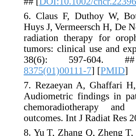
## [
DOI:10.
6. Claus F
Huys J, Ver
radiation 
tumors: cli
38(6):
8375(01)00
7. Rezaeya
Audiometri
chemoradi
outcomes. I
8. Yu T, Zh