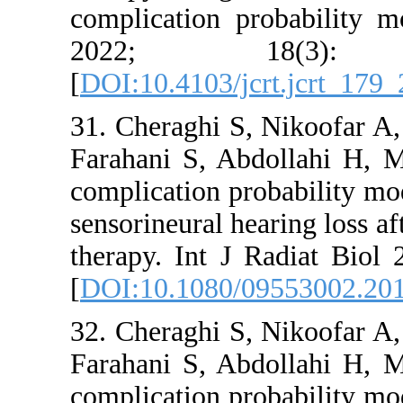
complicati
2022
[
DOI:10.410
31. Cherag
Farahani S
complicatio
sensorineura
therapy. In
[
DOI:10.10
32. Cherag
Farahani S
complicatio