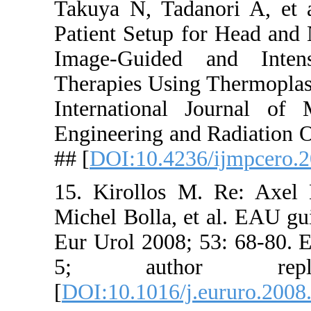
Takuya N, 
Patient Set
Image-Gui
Therapies U
Internatio
Engineering
## [
DOI:10.
15. Kiroll
Michel Boll
Eur Urol 20
5; au
[
DOI:10.101