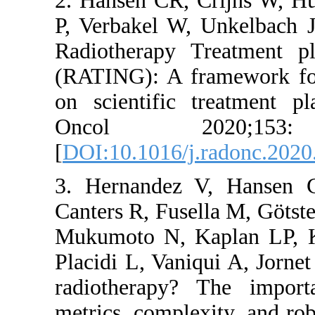
2. Hansen 
P, Verbake
Radiothera
(RATING): 
on scienti
Oncol
[
DOI:10.101
3. Hernan
Canters R, 
Mukumoto N
Placidi L, 
radiothera
metrics, co