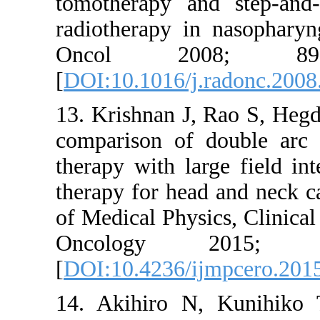
tomotherap
radiothera
Oncol 
[
DOI:10.101
13. Krishna
comparison
therapy wit
therapy for
of Medical 
Oncolo
[
DOI:10.42
14. Akihir