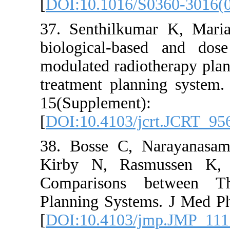
[
DOI:10.10
37. Senthi
biological
modulated r
treatment 
15(Su
[
DOI:10.41
38. Bosse
Kirby N, 
Compariso
Planning S
[
DOI:10.41