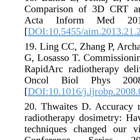
Compariso
Acta Inf
[
DOI:10.54
19. Ling CC
G, Losasso 
RapidArc r
Oncol Bi
[
DOI:10.101
20. Thwait
radiothera
techniques