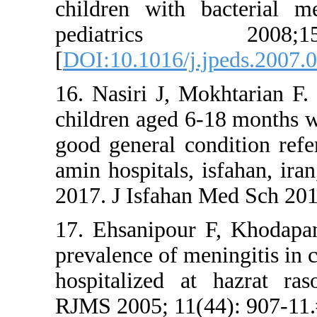
children w
pediatr
[
DOI:10.101
16. Nasiri 
children age
good genera
amin hospit
2017. J Isf
17. Ehsani
prevalence o
hospitaliz
RJMS 2005;