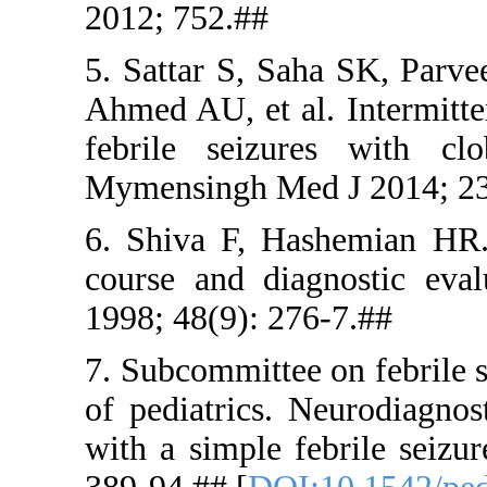
2012; 752.
5. Sattar 
Ahmed AU, e
febrile se
Mymensingh
6. Shiva F,
course and
1998; 48(9)
7. Subcommi
of pediatri
with a simp