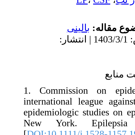
1403 | انتشار
1. Commis
internation
epidemiolog
New York
[
DOI:10.111