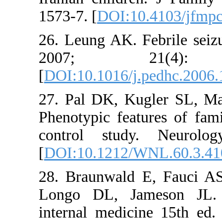
1573-7. [
DO
26. Leung A
2007
[
DOI:10.101
27. Pal DK
Phenotypic 
control s
[
DOI:10.12
28. Braunw
Longo DL,
internal m