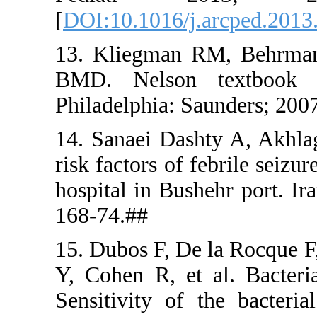
[
DOI:10.101
13. Kliegm
BMD. Nels
Philadelphi
14. Sanaei 
risk factors
hospital in
168-74.##
15. Dubos F
Y, Cohen R,
Sensitivity