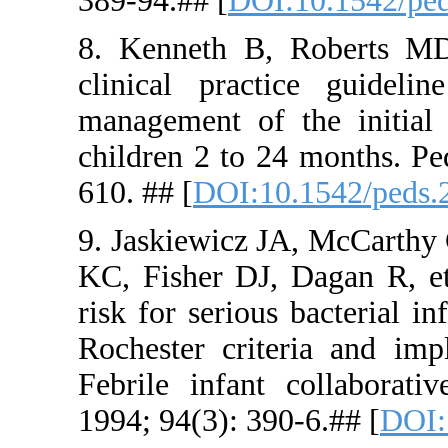
389-94.## [
8. Kenneth
clinical p
management 
children 2 
610. ## [
DO
9. Jaskiew
KC, Fisher 
risk for ser
Rochester 
Febrile inf
1994; 94(3)