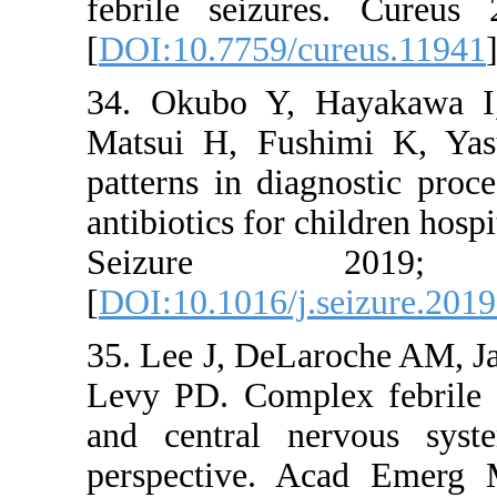
febrile se
[
DOI:10.77
34. Okubo 
Matsui H, 
patterns in
antibiotics 
Seizu
[
DOI:10.101
35. Lee J,
Levy PD. C
and centra
perspectiv