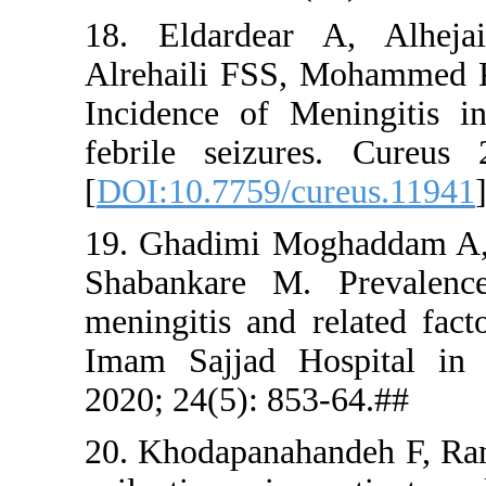
18. Eldar
Alrehaili 
Incidence 
febrile se
[
DOI:10.77
19. Ghadim
Shabankare
meningitis 
Imam Sajja
2020; 24(5)
20. Khodapa