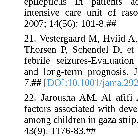
epilepticu
intensive 
2007; 14(56
21. Vester
Thorsen P,
febrile sei
and long-t
7.## [
DOI:1
22. Jarous
factors ass
among childr
43(9): 1176