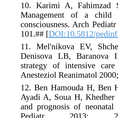
10. Karim
Managemen
consciousne
101.## [
DOI
11. Mel'n
Denisova L
strategy o
Anesteziol 
12. Ben Ha
Ayadi A, S
and prognos
Pediat