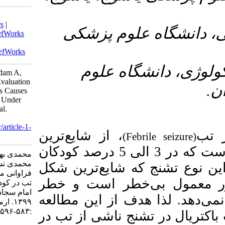
Download citation:
BibTeX
|
RIS
|
EndNote
|
Medlars
|
۳- زشکی
ProCite
|
Reference Manager
|
RefWorks
Send citation to:
Mendeley
Zotero
RefWorks
۴- وم
Mohammadi B, Ghadimi Moghadam A,
Mohammadi N, Mohammadi J. Evaluation
of Frequency Bacterial Meningitis Causes
with Febrile Seizures in Children Under
Five years at Imam Sajjad Hospital.
armaghanj 2024; 29 (4) :583-596
URL:
http://armaghanj.yums.ac.ir/article-1-
از
شایع‌ترین
3528-fa.html
ماری‌های نورولوژیک کودکان است که در 3 الی 5 درصد کودکان
محمدی بهرام، قدیمی مقدم عبدالکریم،
محمدی نسرین، محمدی جمشید. بررسی
یع‌ترین شکل
فراوانی مننژیت باکتریال در تشنج ناشی از
 است و خطر
تب در کودکان زیر پنج سال در بیمارستان
امام سجاد)ع) شهر یاسوج از سال ۱۳۹۷ تا
ز این مطالعه
۱۳۹۹. ارمغان دانش. ۱۴۰۳; ۲۹ (۴)
:۵۸۳-۵۹۶
اشی از تب در