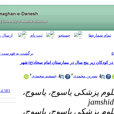
[ English ]
]
Archive
[
برگشت به فهرست نسخه ها
ستان امام سجاد)ع) شهر
۴
جمشید محمدی
،
۱- ، یاسوج
‎ 10.61186/armaghanj.29.4.583
۲- ، یاسوج