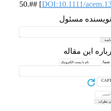
50.## [
DOI: