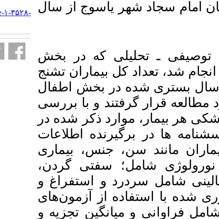
URL:
اسوج از سال
http://armaghanj.yums.ac.ir/article-۱-۳۵۲۸-
fa.html
 که در بخش
بیماران تشنج
ر بخش اطفال
رار گرفتند و با بررسی
د ذکر شده در
رنده اطلاعات
جنس، بیماری
؛ سفتی گردن
 و استفراغ و
 از آزمون‌های
نگین تجزیه و