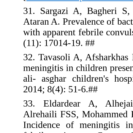
31. Sargaz
Ataran A. Pr
with apparen
(11): 17014
32. Tavasol
meningitis i
ali- asghar
2014; 8(4):
33. Eldar
Alrehaili 
Incidence 