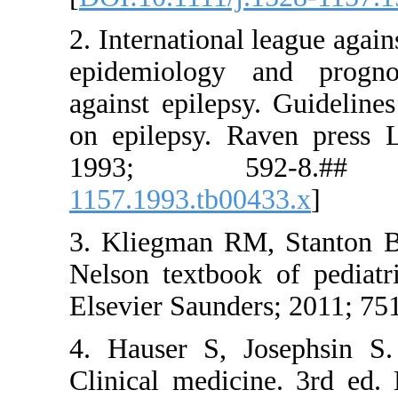
2. Internat
epidemiolo
against epi
on epileps
1993;
1157.1993.
3. Kliegma
Nelson text
Elsevier Sa
4. Hauser 
Clinical m