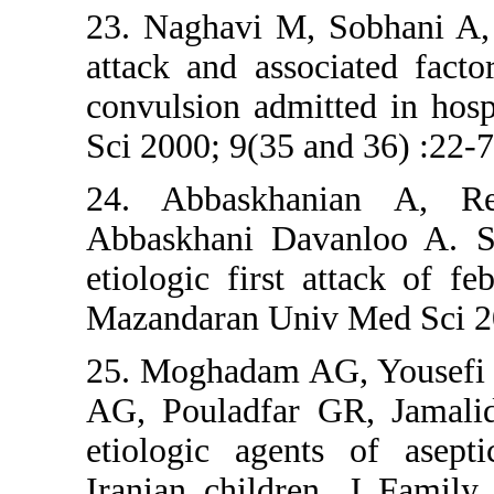
23. Naghav
attack and 
convulsion 
Sci 2000; 9
24. Abbas
Abbaskhani
etiologic fi
Mazandaran
25. Moghad
AG, Poulad
etiologic 
Iranian ch