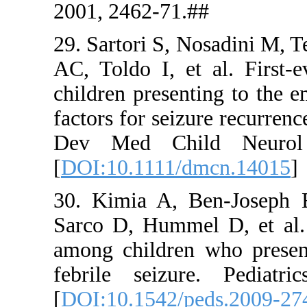
2001, 2462
29. Sartori
AC, Toldo I
children pr
factors for 
Dev Med 
[
DOI:10.11
30. Kimia 
Sarco D, H
among chil
febrile se
[
DOI:10.15