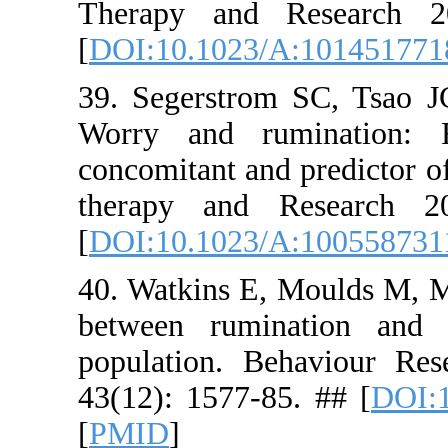
Therapy a
[
DOI:10.10
39. Segers
Worry and
concomitant
therapy a
[
DOI:10.10
40. Watkin
between r
population
43(12): 157
[
PMID
]