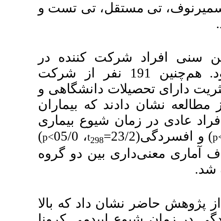
ل، تی تست و
ت کننده در
ر 48/27 سال بود. هم‌چنین 191 نفر از شرکت
حصیلات دانشگاهی و
د که بیماران
ر زمان شیوع بیماری
)
، 05/0
p<
t
298
ی بین دو گروه
ان داد که
بالا
پیدمی کرونا