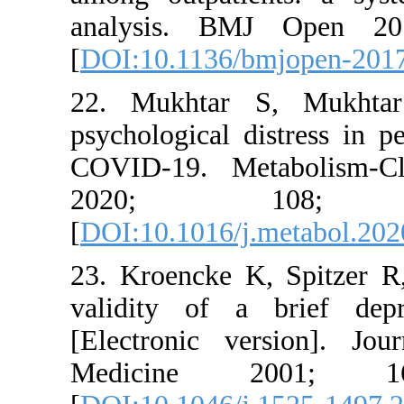
analysis.
[
DOI:10.11
22. Mukht
psychologic
COVID-19.
2020
[
DOI:10.10
23. Kroenc
validity o
[Electroni
Medici