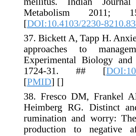
mellitus.
Metabol
[
DOI:10.41
37. Bickett
approach
Experiment
1724-31
[
PMID
] [
]
38. Fresc
Heimberg R
rumination
production