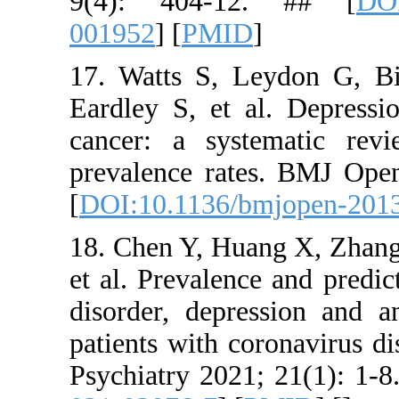
9(4): 40
001952
] [
P
17. Watts 
Eardley S, 
cancer: a 
prevalence
[
DOI:10.11
18. Chen Y,
et al. Preva
disorder, 
patients wi
Psychiatry 