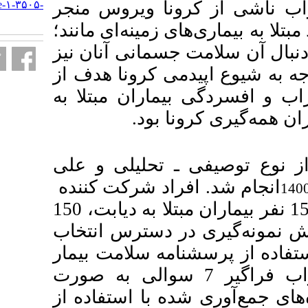
 ویروس منجر
http://armaghanj.yums.ac.ir/article-۱-۳۵۰۵-
fa.html
ینه‌ای مانند؛
انی آنان نیز
کرونا هدف از
ان مبتلا به
حلیلی و علی
د شرکت کننده
در این مطالعه شامل 300 نفر(150 نفر بیماران مبتلا به دیابت، 150
دسترس انتخاب
 سلامت بیمار
9 ه اضطراب فراگیر 7 سوالی به صورت
با استفاده از