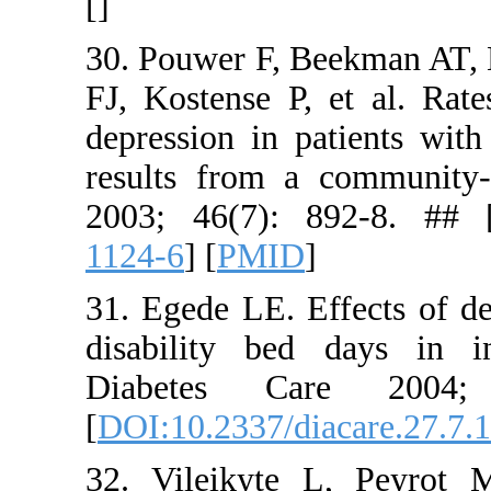
[
]
30. Pouwer 
FJ, Kostens
depression 
results fr
2003; 46(
1124-6
] [
P
31. Egede L
disability
Diabete
[
DOI:10.233
32. Vileik