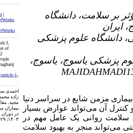
Download citation:
۳- اه
BibTeX
|
RIS
|
EndNote
|
Medlars
|
ProCite
|
Reference Manager
|
RefWorks
Send citation to:
Mendeley
Zotero
RefWorks
۴- زشکی
Ahmadi S, Gholami L, Malekzadeh J,
Hosseni A, Ahmadi S. Comparison of
Anxiety and Depression of Type 2
۵-  یاسوج
Diabetes Patients with Healthy People
During the Corona Epidemic. armaghanj
M
2024; 29 (3) :444-455
URL:
http://armaghanj.yums.ac.ir/article-1-
3505-fa.html
احمدی سید احمدرضا، غلامی لیلا، ملک
ر سراسر دنیا
زاده محمد، حسینی احمد، احمدی سید
مجید. مقایسه اضطراب و افسردگی
 عوارض بسیار
بیماران مبتلا به دیابت نوع ۲ با افراد سالم
در دوران همه‌گیری کرونا. ارمغان دانش.
امل مهم در
۱۴۰۳; ۲۹ (۳) :۴۴۴-۴۵۵
ه بهبود سلامت
URL: