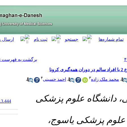
[ English ]
]
Archive
[
برگشت به فهرست نسخه ها
۴
،
حمد حسینی
۱- زشکی
‎ 10.61186/armaghanj.29.3.444
۲- ج