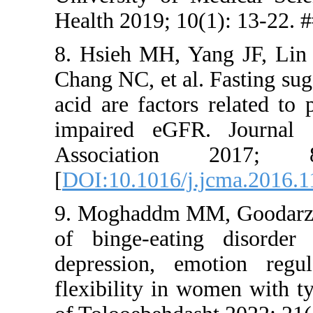
Health 2019
8. Hsieh M
Chang NC, et
acid are fa
impaired 
Associa
[
DOI:10.101
9. Moghadd
of binge-
depression
flexibility