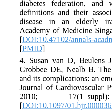
diabetes f
definitions
disease in
Academy of
[
DOI:10.47
[
PMID
]
4. Susan v
Grobbee DE
and its com
Journal of 
2010; 
[
DOI:10.10