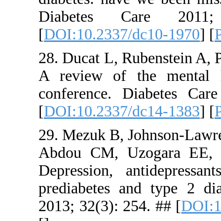
Diabete
[
DOI:10.23
28. Ducat L
A review o
conference
[
DOI:10.23
29. Mezuk B
Abdou CM, 
Depression
prediabete
2013; 32(3)