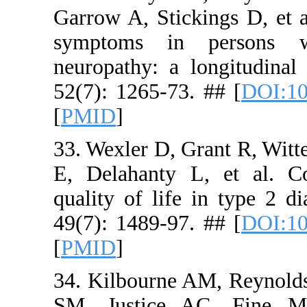
Garrow A, S
symptoms 
neuropathy:
52(7): 1265
[
PMID
]
33. Wexler 
E, Delahan
quality of 
49(7): 1489
[
PMID
]
34. Kilbou
SM, Justi