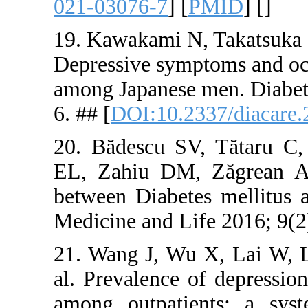
021-03076-
19. Kawakam
Depressive 
among Japan
6. ## [
DOI:1
20. Bădesc
EL, Zahiu 
between Dia
Medicine an
21. Wang J
al. Prevale
among outp