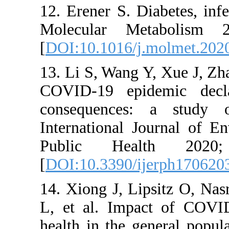
12. Erener 
Molecula
[
DOI:10.10
13. Li S, W
COVID-19 
consequen
Internatio
Public 
[
DOI:10.33
14. Xiong J
L, et al. 
health in t