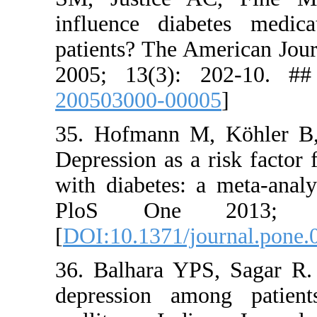
influence 
patients? T
2005; 13(
200503000
35. Hofman
Depression a
with diabet
PloS O
[
DOI:10.13
36. Balhar
depressio