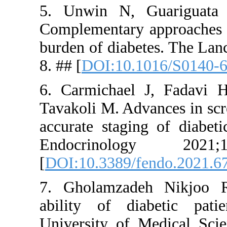
5. Unwin 
Complementa
burden of d
8. ## [
DOI:
6. Carmich
Tavakoli M.
accurate st
Endocri
[
DOI:10.33
7. Gholam
ability of
University 