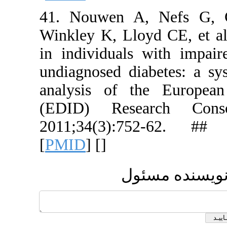
41. Nouwe
Winkley K, 
in individ
undiagnose
analysis o
(EDID) Re
2011;34(3
[
PMID
] [
]