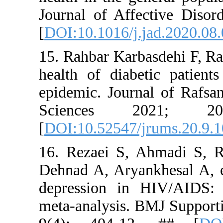
Journal of
[
DOI:10.101
15. Rahbar 
health of 
epidemic. J
Science
[
DOI:10.52
16. Rezaei
Dehnad A, A
depression
meta-analys