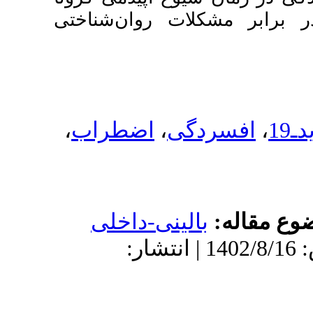
روان‌شناختی
،
اضطراب
ی-داخلی
: 1402/8/16 | انتشار