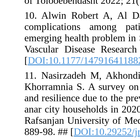
of Tolooebe
10. Alwin 
complicat
emerging he
Vascular D
[
DOI:10.11
11. Nasirz
Khorramnia 
and resilie
anar city ho
Rafsanjan U
889-98. ## 