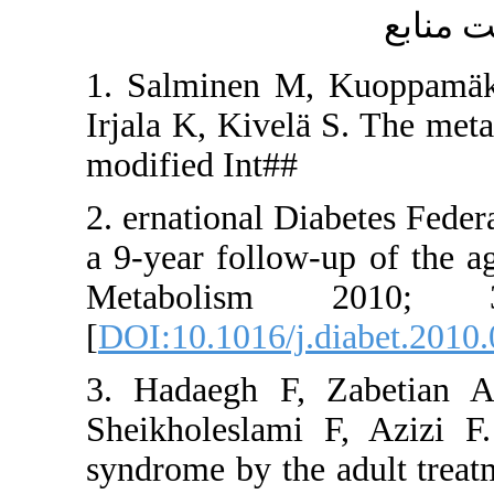
1. Salmine
Irjala K, K
modified In
2. ernationa
a 9-year fo
Metabol
[
DOI:10.101
3. Hadaeg
Sheikholes
syndrome by 