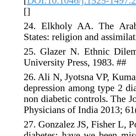
[
DOI:10.10
[
]
24. Elkho
States: reli
25. Glazer
University 
26. Ali N, 
depression 
non diabetic
Physicians 
27. Gonzale
diabetes: 