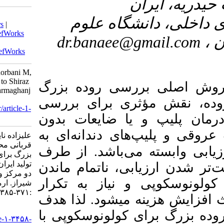
Download citation:
۳- لوم
BibTeX
|
RIS
|
EndNote
|
Medlars
|
ProCite
|
Reference Manager
|
RefWorks
dr.bana
Send citation to:
Mendeley
Zotero
RefWorks
Alizadeh Nayini M, Molvi A, Ghorbani M,
Banaei F. Two Centers Affiliated to Shiraz
 روده بزرگ
University of Medical Sciences. armaghanj
2023; 28 (3) :371-385
 برای بررسی
URL:
http://armaghanj.yums.ac.ir/article-1-
ایعات بدون
3458-fa.html
دندانه‌ای به
علیزاده نایینی مهوش، مولوی آرش،
قربانی محمد، بنایی فرناز. آمادگی روده
اشد
از طرف
بزرگ برای کولونوسکوپی با پیدرولاکس
تولید ایران، با و بدون شربت سناگراف در
ناتمام ماندن
دو مرکز وابسته به دانشگاه علوم پزشکی
از به تکرار
شیراز. ارمغان دانش. ۱۴۰۲; ۲۸ (۳)
:۳۷۱-۳۸۵
لذا هدف
.
شود
URL:
لونوسکوپی با
http://armaghanj.yums.ac.ir/article-۱-۳۴۵۸-