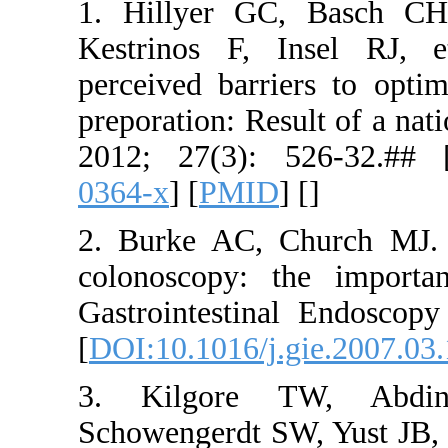
1. Hillye
Kestrinos 
perceived 
preporation
2012; 27(
0364-x
] [
P
2. Burke A
colonoscop
Gastrointe
[
DOI:10.101
3. Kilg
Schowenger