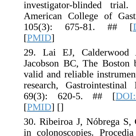
investigat
American C
105(3): 
[
PMID
]
29. Lai E
Jacobson B
valid and r
research, 
69(3): 62
[
PMID
] [
]
30. Ribeiro
in colonos