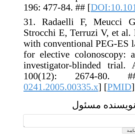
196: 477-84
31. Radael
Strocchi E,
with conven
for electiv
investigat
100(12)
0241.2005.