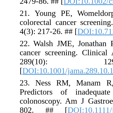
2479-86. ##
21. Young
colorectal 
4(3): 217-26
22. Walsh 
cancer scr
289(
[
DOI:10.10
23. Ness 
Predictor
colonoscop
802. ##