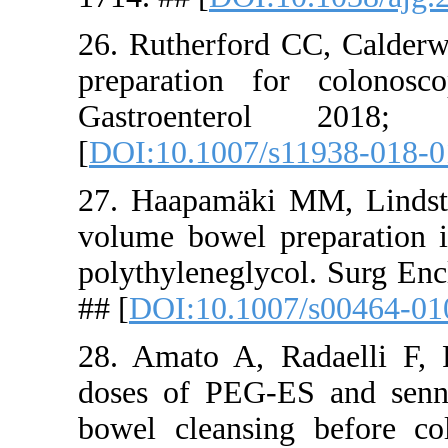
26. Ruther
preparatio
Gastroe
[
DOI:10.10
27. Haapa
volume bowe
polythylene
## [
DOI:10
28. Amato 
doses of P
bowel clea