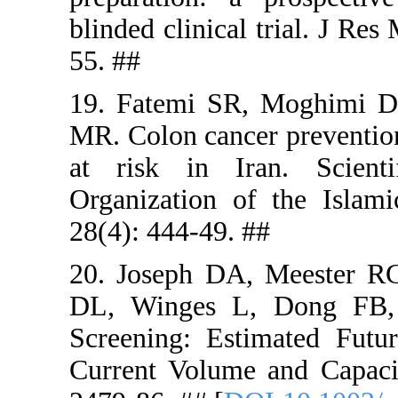
blinded clin
55. ##
19. Fatemi
MR. Colon c
at risk i
Organizati
28(4): 444-
20. Joseph
DL, Winges
Screening:
Current Vo