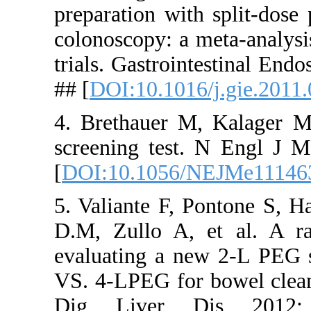
preparation
colonoscopy
trials. Gas
## [
DOI:10.
4. Brethau
screening 
[
DOI:10.1
5. Valiante
D.M, Zullo
evaluating 
VS. 4-LPEG 
Dig Liv