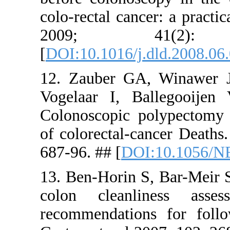
colo-rectal
2009
[
DOI:10.101
12. Zauber
Vogelaar I
Colonoscop
of colorect
687-96. ## 
13. Ben-Hor
colon cle
recommenda