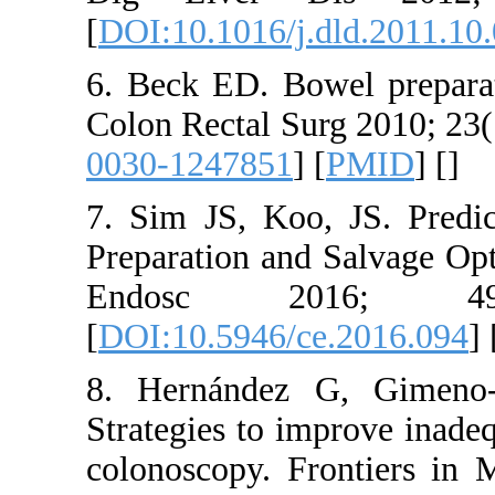
[
DOI:10.101
6. Beck ED
Colon Recta
0030-1247
7. Sim JS,
Preparation
Endosc
[
DOI:10.59
8. Hernán
Strategies 
colonoscop