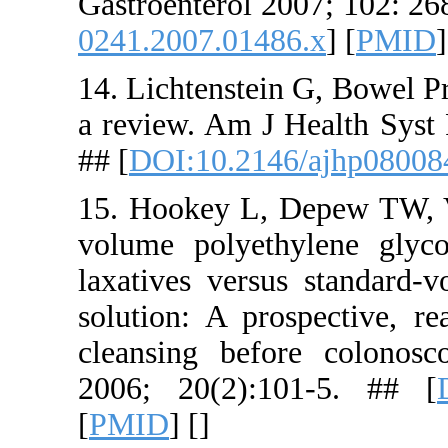
Gastroenter
0241.2007.
14. Lichten
a review. A
## [
DOI:10
15. Hookey
volume pol
laxatives v
solution: 
cleansing 
2006; 20(
[
PMID
] [
]