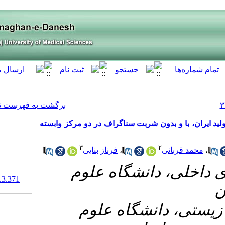
[ English ]
]
Archive
[
برگشت به فهرست نسخه ها
راف در دو مرکز وابسته
۳
رناز بنایی
۱- لوم
‎ 10.61186/armaghanj.28.3.371
۲- وم