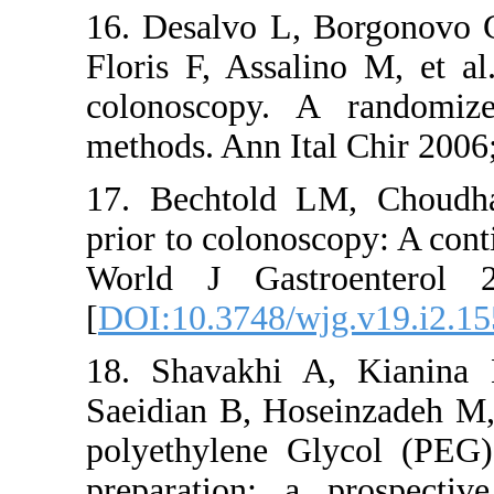
16. Desalv
Floris F, A
colonoscop
methods. An
17. Bechto
prior to col
World J G
[
DOI:10.37
18. Shava
Saeidian B,
polyethyle
preparatio