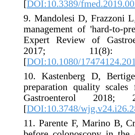
[
DOI:10.33
9. Mandoles
management 
Expert Re
2017
[
DOI:10.10
10. Kasten
preparatio
Gastroen
[
DOI:10.37
11. Parente
before col