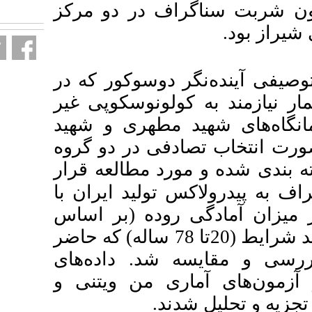
fa.html
 در دو مرکز
وسوکور که در
273 سکوپی غیر
طهری و شهید
 تصادفی در دو گروه
ه و مورد مطالعه قرار
لید ایران با
وده (بر اساس
ی اوتاوا) در بیماران واجد شرایط (20تا 78 ساله) که حاضر
د. داده‌های
 من ویتنی و
د