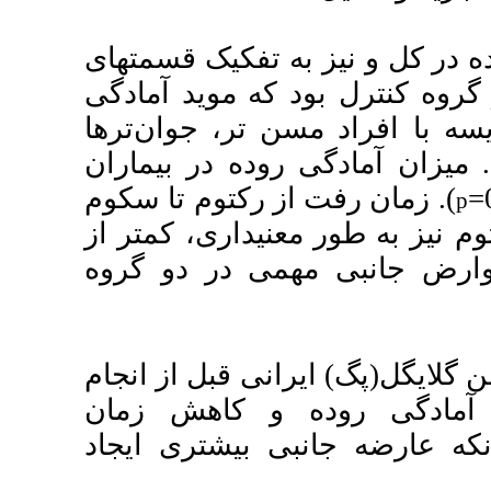
فکیک قسمت­های
 موید آمادگی
). جوان‌ترها
). ر بیماران
). م تا سکوم
اری، کمتر از
).  دو گروه
 قبل از انجام
 کاهش زمان
یشتری ایجاد