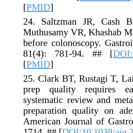
[
PMID
]
24. Saltz
Muthusamy 
before colo
81(4): 78
[
PMID
]
25. Clark B
prep quali
systematic 
preparatio
American J
1714. ## [
D