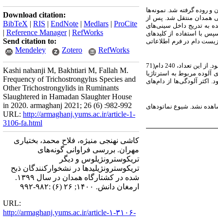
ارگاه همدان انجام شد، از 338 دام نمونه‌‌های شیردان و روده گرفته شد. نمونه‌ها
Download citation:
ی همدان منتقل شد. پس از
BibTeX
|
RIS
|
EndNote
|
Medlars
|
ProCite
 به تدریج داخل سینی‌های
|
Reference Manager
|
RefWorks
پس با استفاده از کلیدهای
Send citation to:
زیست دام در فرم اطلاعاتی
Mendeley
Zotero
RefWorks
یافته‌ها: از 338 دام مورد مطالعه تعداد70 رأس(70/20 درصد) گاو، تعداد 264 رأس(10/78 درصد) گوسفند و تعداد 4 رأس بز (18/1 درصد) بود. از این تعداد، 240 دام(71
Kashi nahanji M, Bakhtiari M, Fallah M.
پیر بودند. بیشترین درصد نمونه‌های آلوده مربوط به استرتاژیا
Frequency of Trichostrongylus Species and
رصد نمونه‌های آلوده مربوط به گونه انگل نماتودیروس فیلی‌کولیس نر 1 مورد(6/1 درصد) بود. اکثر آلودگی‌ها از دام‌های
Other Trichostrongylids in Ruminants
Slaughtered in Hamadan Slaughter House
in 2020. armaghanj 2021; 26 (6) :982-992
شاهده نشد. شیوع نماتودهای
URL:
http://armaghanj.yums.ac.ir/article-1-
3106-fa.html
کاشی نهنجی منیژه، فلاح محمد، بختیاری
مهران. بررسی فراوانی گونه‌های
تریکوسترونژیلوس و دیگر
تریکوسترونژیلیدها در نشخوارکنندگان ذبح‌
شده در کشتارگاه همدان در سال ۱۳۹۹.
ارمغان دانش. ۱۴۰۰; ۲۶ (۶) :۹۸۲-۹۹۲
URL:
http://armaghanj.yums.ac.ir/article-۱-۳۱۰۶-