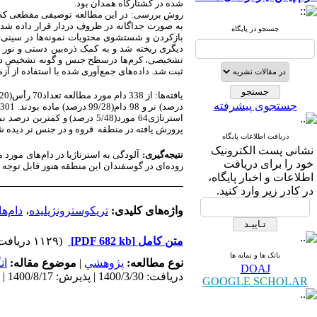
شده در کشتارگاه
همدان
بود
.
روش‌ بررسی:
به صورت جداگانه در ظروف دردار قرار داده شد
جستجو در پایگاه
بازکردن و شستشوی محتویات نمونه‌ها در سینی 
دیگری ریخته شد و به کمک ذره‌بین دستی و نور چ
تشخیصی، کرم‌ها درسطح جنس و گونه تشخیص داده 
ثبت شد. داده‌های جمع‌آوری شده با استفاده از آزم
جستجوی پیشرفته
پرورش یافته در منطقه قروه و در جنس نر دیده شد، 
دریافت اطلاعات پایگاه
نشانی پست الکترونیک
نتیجه‌گیری:
آلودگی به استرتاژیا در دام‌های مورد
خود را برای دریافت
روده‌ای در گوسفندان این منطقه هنوز قابل توجه ا
اطلاعات و اخبار پایگاه،
در کادر زیر وارد کنید.
واژه‌های کلیدی:
تریکوسترونژیلیده
،
دام‌ها
متن کامل
[PDF 682 kb]
(۱۱۲۹ دریافت)
بانک ها و نمایه ها
نوع مطالعه:
پژوهشي
|
موضوع مقاله:
ان
DOAJ
دریافت: 1400/3/30 | پذیرش: 1400/8/17 | انتشار: 1400/10/15
GOOGLE SCHOLAR