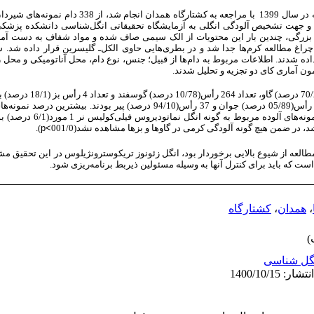
در این مطالعه توصیفی مقطعی که در سال 1399 با مراجعه به کشت
 و جهت تشخیص آلودگی انگلی به آزمایشگاه تحقیقاتی انگل‌شناسی دانشکده پزشک
بزرگی، چندین بار این محتویات از الک سیمی صاف شده و مواد شفاف به دست آمده
راغ مطالعه کرم‌ها جدا شد و در بطری‌هایی حاوی الکل‌ـ گلیسرین قرار داده شد. س
شدند. اطلاعات مربوط به دام‌ها از قبیل؛ جنس، نوع دام، محل آناتومیکی و محل 
ون‌ آماری کای دو تجزیه و تحلیل شدند.
درصد) نر و 98 دام(99/28 درصد) ماده بودند. 301 رأس(05/89 درصد) جوان و 37 رأس(94/10 درصد) 
استرتاژی64 مورد(5/48 درصد) و کمترین د
در ضمن هیچ گونه آلودگی کرمی در گاوها و بزها مشاهده نشد(001/0
p<
)
.
 مطالعه از شیوع بالایی برخوردار بود، انگل زئونوز تریکوسترونژیلوس در این تحقیق م
ست که باید برای کنترل آنها به وسیله مسئولین ذیربط برنامه‌ریزی شود.
،
همدان
،
کشتارگاه
گل شناسی