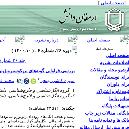
[
صفحه اصلی
]
بخش‌های اصلی
دوره ۲۶، شماره ۶ - ( ۱۰-۱۴۰۰ )
صفحه اصلی
جلد ۲۶ شماره ۶ صفحات ۹۹۲-۹۸۲
اطلاعات نشریه
آرشیو مجله و مقالات
بررسی فراوانی گونه‌های تریکوسترونژیلوس
برای نویسندگان
۱
منیژه کاشی نهنجی
،
محمد فل
برای داوران
۱- گروه انگل‌شناسی و قارچ‌شناسی، دانشگاه علوم پزشکی همدان، همدان ، ایران
ثبت نام و اشتراک
۲- گروه انگل‌شناسی و قارچ‌شناسی، دانشگاه علوم پزشکی همدان، همدان ، ایران ،
تماس با ما
تسهیلات پایگاه
چکیده:
(۴۳۵۱ مشاهده)
بایگانی مقالات زیر چاپ
زمینه و هدف:
انگل‌های روده‌ای زئونوز و نماتوده
بانک ها و نمایه نامه ها
به نقش احتمالی انگل‌های گوارشی
دام‌های
اهلی 
وضعیت آلودگی نشخوارکنندگان منطقه، هدف از ا
فرم پیش نیاز ارسال مقاله