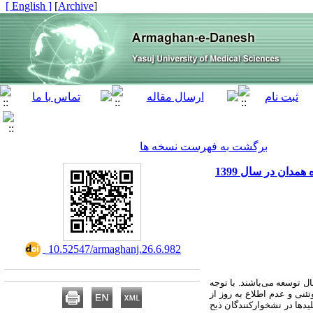
[ English ]
]
Archive
[
برگشت به فهرست نسخه ها
دان در سال 1399
‎ 10.52547/armaghanj.26.6.982
ل توسعه می‌باشند. با توجه
تئنی و عدم اطلاع به روز از
دها در نشخوارکنندگان ذبح‌