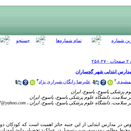
دارس ابتدایی شهر گچساران
۳
۲
مشیدی
،
علیرضا رایگان شیرازی نژاد
47@yahoo.com
در مدارس ابتدایی از این جنبه حائز اهمیت است که کودکان دور
محیط مطلوب مدرسه، سبب تسهیل در عملکرد تحصیلی دانش‌آموزان می