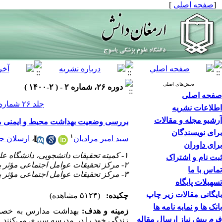
[
صفحه اصلی
]
بخش‌های اصلی
دوره ۲۶، شماره ۲ - ( ۲-۱۴۰۰ )
صفحه اصلی
جلد ۲۶ شماره ۲ صفحات ۲۷۰-۲۵۸
اطلاعات نشریه
آرشیو مجله و مقالات
بررسی وضعیت بهداشت محیط و ایمنی م
برای نویسندگان
۱
سید امیر مرادیان
،
ارسلان ج
برای داوران
۱- کمیته تحقیقات دانشجویی، دانشگاه علوم پزشکی یاسوج، یاسوج، ایران
ثبت نام و اشتراک
۲- مرکز تحقیقات عوامل اجتماعی مؤثر بر سلامت، دانشگاه علوم پزشکی یاسوج، یاسوج، ایران
تماس با ما
۳- مرکز تحقیقات عوامل اجتماعی مؤثر بر سلامت، دانشگاه علوم پزشکی یاسوج، یاسوج، ایران ،
تسهیلات پایگاه
بایگانی مقالات زیر چاپ
چکیده:
(۵۱۲۴ مشاهده)
بانک ها و نمایه نامه ها
زمینه و هدف
:
بهداشت مدارس به ‌خصوص 
فرم پیش نیاز ارسال مقاله
زندگی خود را در مدرسه سپری می‌کنند.