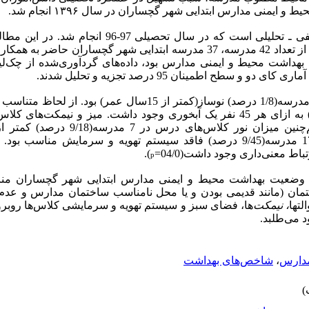
و ایمنی مدارس ابتدایی شهر گچساران در سال ۱۳۹۶
انجام شد.
ی ـ تحلیلی است که در
سال تحصیلی 97-96 انجام
شد. در این مطال
ضر به همکاری شدند.
امه بهداشت محیط و ایمنی مدارس بود،
داده‌های گردآوری‌شده از چک‌ل
کای دو و سطح اطمینان 95 درصد تجزیه و تحلیل شدند.
1/8 درصد
) نوساز(کمتر از 15سال عمر) بود. از لحاظ مت
9/45 درصد
) فاقد سیستم تهویه و سرمایش مناسب بود.
ط معنی‌داری وجود داشت(04/0=
).
p
وضعیت بهداشت محیط و ایمنی مدارس ابتدایی شهر گچساران مناس
اختمان (مانند قدیمی بودن و یا محل نامناسب ساختمان مدارس و ع
ت­ها
، نیمکت
ها، فضای سبز
و سیستم تهویه و سرمایشی کلاس‌ها
روبرو
 می‌طلبد.
مدارس
،
شاخص‌های بهداشت