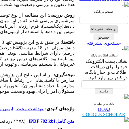
هدف تعیین و
بررسی وضعیت بهداشت محیط 
جستجو در پایگاه
روش بررسی:
این مطالعه از نوع
توصیف
سرشماری بررسی شدند که در این میان از تعداد 42 مدرسه، 37 مدرسه ابتدایی شهر گچساران حا
داده‌ها(چک‌لیست)، فرم ارزیابی آیین‌ن
سپس این داده‌ها با استفاده از
آزمون‌های آماری 
یافته‌ها:
بر طبق نتایج این پژوهش تنها 3 مدرسه(
جستجوی پیشرفته
دریافت اطلاعات پایگاه
آیین‌نامه) بود. کلاس‌های درس نیز در 17 مدرسه(
نشانی پست الکترونیک
غیردولتی با سیستم سرمایشی و تهویه ارتبا
خود را برای دریافت
اطلاعات و اخبار پایگاه،
نتیجه‌گیری:
بر
اساس نتایج این پژوهش 
در کادر زیر وارد کنید.
مدارس با کاستی‌هایی در ارتباط با س
مدارس با تعداد دانش­آموزان)، آبخوری­ها، توال
مسئولان امر را برای بهبود وضعیت موجود
بانک ها و نمایه ها
واژه‌های کلیدی:
بهداشت محیط
،
ایمنی 
DOAJ
GOOGLE SCHOLAR
متن کامل
[PDF 782 kb]
(۱۲۷۸ دریافت)