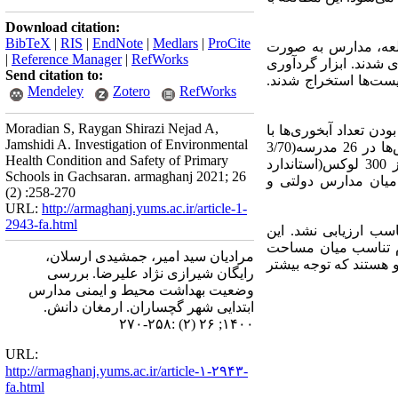
Download citation:
BibTeX
|
RIS
|
EndNote
|
Medlars
|
ProCite
عه،
مدارس به صورت
|
Reference Manager
|
RefWorks
ابزار گردآوری
Send citation to:
یست‌ها استخراج شدند.
Mendeley
Zotero
RefWorks
Moradian S, Raygan Shirazi Nejad A,
ناسب بودن تعداد آبخوری‌ها با
Jamshidi A. Investigation of Environmental
دانش‌آموزان، در 18 مدرسه(6/48 درصد) به ازای هر 45 نفر یک آبخوری وجود داشت. میز و نیمکت‌های کلاس‌ها در 26 مدرسه(3/70
Health Condition and Safety of Primary
درصد) دارای شرایط مناسبی بودند. هم‌چنین میزان نور کلاس‌های درس در 7 مدرسه(9/18 درصد) کمتر از 300 لوکس(استاندارد
Schools in Gachsaran. armaghanj 2021; 26
میان مدارس دولتی و
(2) :258-270
URL:
http://armaghanj.yums.ac.ir/article-1-
2943-fa.html
ب ارزیابی نشد. این
دم تناسب میان مساحت
مرادیان سید امیر، جمشیدی ارسلان،
 هستند که توجه بیشتر
رایگان شیرازی نژاد علیرضا. بررسی
وضعیت بهداشت محیط و ایمنی مدارس
ابتدایی شهر گچساران. ارمغان دانش.
۱۴۰۰; ۲۶ (۲) :۲۵۸-۲۷۰
URL:
http://armaghanj.yums.ac.ir/article-۱-۲۹۴۳-
fa.html