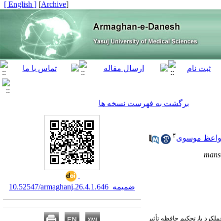
[ English ]
]
Archive
[
برگشت به فهرست نسخه ها
۴
واعظ موسوی
mans
10.52547/armaghanj.26.4.ضمیمه_1.646
لکرد بازتحکیم حافظه تأثیر