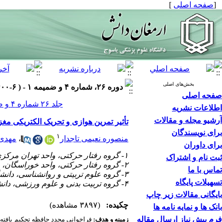
[
صفحه اصلی
]
بخش‌های اصلی
دوره ۲۶، شماره ۴ و ضمیمه ۱ - ( ۶-۱۴۰۰ )
صفحه اصلی
جلد ۲۶ شماره ۴ و ضمیمه ۱ صفحات ۶۶۳-۶۴۶
اطلاعات نشریه
آرشیو مجله و مقالات
تأثیر تمرین هوازی و تحریک الکتریکی مغ
برای نویسندگان
۱
منصوره نعیمی تاجدار
،
مهدی 
برای داوران
۱- گروه رفتار حرکتی، واحد تهران مرکزی، دانشگاه آزاد اسلامی، تهران، ایران ،
ثبت نام و اشتراک
۲- گروه رفتار حرکتی، واحد خوراسگان، دانشگاه آزاد اسلامی، اصفهان، ایران
تماس با ما
۳- گروه علوم تربیتی و روانشناسی، دانشگاه تربیت دبیر شهید رجایی، تهران، ایران
تسهیلات پایگاه
۴- گروه تربیت بدنی و علوم ورزشی، دانشگاه جامع امام حسین، تهران، ایران
بایگانی مقالات زیر چاپ
چکیده:
(۳۸۹۷ مشاهده)
بانک ها و نمایه نامه ها
فرم پیش نیاز ارسال مقاله
زمینه و هدف:
فراخوانی مجدد حافظه تحکیم یافته م