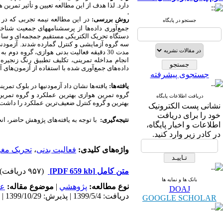
دارد. لذا هدف از این مطالعه تعیین و
تأثیر تمرین 
.
روش بررسی:
در این مطالعه نیمه تجربی که در سال 1398ان
جستجو در پایگاه
جمع‌آوری داده‌ها از پرسشنامه­های جمعیت شناخ
دستگاه تحریک الکتریکی مستقیم جمجمه‌ای و سا
داده‌های جمع‌آوری شده با استفاده از آزمون‌های آ
جستجوی پیشرفته
یافته‌ها:
یافته‌ها نشان داد
آزمودنی­ها در بلوک تمر
گروه تمرین هوازی بهترین عملکرد و گروه تمری
دریافت اطلاعات پایگاه
بهترین و گروه کنترل ضعیف‌ترین عملکرد را داشت.
نشانی پست الکترونیک
خود را برای دریافت
نتیجه‌گیری:
با توجه به یافته‌های پژوهش حاضر،
ان
اطلاعات و اخبار پایگاه،
در کادر زیر وارد کنید.
واژه‌های کلیدی:
فعالیت بدنی
،
تحریک مغز
متن کامل
[PDF 659 kb]
(۹۵۷ دریافت)
بانک ها و نمایه ها
نوع مطالعه:
پژوهشي
|
موضوع مقاله:
عم
DOAJ
دریافت: 1399/5/4 | پذیرش: 1399/10/29 | انتشار: 1400/6/15
GOOGLE SCHOLAR