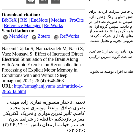
 سنی 20تا 25 سال در پژوهش حاضر شرکت کردند. برای
Download citation:
نش تطبیق رنگ زنجیره‌ای،
BibTeX
|
RIS
|
EndNote
|
Medlars
|
ProCite
 و سپس به صورت تصادفی
در
|
Reference Manager
|
RefWorks
تکلیف تطبیق رنگ زنجیره‌ای را در مرحله اکتساب(شش بلوک 100 کوششی) انجام دادند، سپس گروه اول به
Send citation to:
مدت 30 دقیقه فعالیت بدنی هوازی، گروه دوم به مدت 15 دقیقه تحریک الکتریکی جمجمه و 15 دقیقه فعالیت بدنی هوازی انجام دادند. همه گروه‌ها 30 دقیقه بعد از
 100 کوششی فراخوانی و بعد از یک و 48 ساعت بعد در آزمون‌های یادداری شرکت کردند.
RefWorks
Zotero
Mendeley
فرونی تجزیه و تحلیل شدند.
Naeemi Tajdar S, Namazizadeh M, Nasri S,
در اجرای آزمون یادداری بعد از 1 ساعت،
Vaez Mousavi S. Effect of Increased Direct
ر اجرای آزمون یادداری بعد از 48 ساعت گروه تمرین ترکیبی
Electrical Stimulation of the Brain Along
with Aerobic Exercise on Reconsolidation
Processing of Explicit Motor Memory in
ه به افراد توصیه می‌شود.
Conditions with and Without Sleep.
armaghanj 2021; 26 (4) :646-663
URL:
http://armaghanj.yums.ac.ir/article-1-
2865-fa.html
نعیمی تاجدار منصوره، نمازی زاده مهدی،
نصری صادق، واعظ موسوی سید محمد
کاظم. تأثیر تمرین هوازی و تحریک الکتریکی
مغز بر بازتحکیم حافظه در شرایط بدون
خواب و خواب. ارمغان دانش. ۱۴۰۰; ۲۶ (۴)
:۶۴۶-۶۶۳