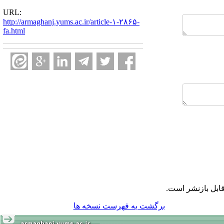
URL:
http://armaghanj.yums.ac.ir/article-۱-۲۸۶۵-
fa.html
ابل بازنشر است.
برگشت به فهرست نسخه ها