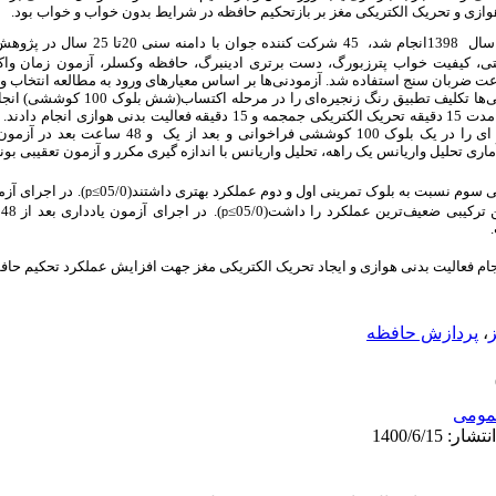
هوازی و تحریک الکتریکی مغز بر
بازتحکیم حافظه در شرایط بدون خواب و خواب بود.
جام شد،
45 شرکت کننده جوان با دامنه
تی، کیفیت خواب پترزبورگ،
دست برتری ادینبرگ، حافظه وکسلر،
آزمون
زمان واک
عت ضربان سنج استفاده شد.
آزمودنی‌ها بر اساس معیارهای ورود به مطالعه انتخاب
سه گروه آزمایشی و کنترل گمارده شدند. آزمودنی‌ها 
انجام مداخله تمرینی، تکلیف تطبیق رنگ زنجیره ای را در یک بلوک
ماری تحلیل واریانس یک راهه، تحلیل واریانس با اندازه گیری مکرر و آزمون تعقیبی بون
ینی سوم نسبت به بلوک تمرینی اول و دوم عملکرد بهتری داشتند
(05/0
≥
)
.
p
ن ترکیبی ضعیف‌ترین عملکرد را داشت
(05/0
≥
).
د
p
جام فعالیت بدنی هوازی و ایجاد تحریک الکتریکی مغز جهت افزایش عملکرد تحکیم حافظ
،
پردازش حافظه
ومى