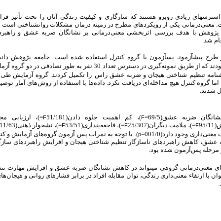
استرس­های
زیادی
روبرو
هستند
که
سازگاری
و
کیفیت
زندگی
آنان
را
تحت
تأثیر
قرا
ت.
معنی‌درمانی یکی از رویکردهای مطرح در زمینه درمان مشکلات روانشناختی است ک
ژوهش با هدف بررسی
اثربخشی معنی‌درمانی بر نشانگان ضربه عشق و راهبر
ام شد.
ز طرح
پیش­آزمون­ـ پس­آزمون با گروه کنترل استفاده شده است.
جامعه پژوهش دانش
نامه
تنظیم شناختی هیجان و ضربه عشق راس
را تکمیل کردند. گروه آزمایش طی 10 جلسه 90 دقیقه‌ای تحت
اما گروه کنترل هیچ مداخله‌ای دریافت نکرد. داده‌ها با استفاده از روش‌های آمار توص
ل شدند.
نشانگان ضربه عشق(
5=
69/
)، کم اهمیت جلوه دادن(
51/181
=
)، ارزیابی مجد
F
F
ش(
95/11
=
)، ملامت دیگران(
25/307
=
)، فاجعه‌پنداری(
53/51
=
)، نشخوار ذهنی(
11/63
F
F
F
 معنی‌داری وجود دارد
(001/0=
).
با توجه به نمرات پس آزمون گروه‌های آزمایش و کن
p
ه عشق، کاهش
راهبردهای ناسازگار
تنظیم شناختی هیجان
و افزایش راهبردهای سازگ
ر مرحله پس‌آزمون شده بود
.
ای معنی‌درمانی گروهی
می­تواند در
کاهش نشانگان ضربه عشق و افزایش مهارت تنظ
­توان با ارتقاء معنی‌داری زندگی، توان مقابله افراد در برابر فشارهای روانی و هیجان‌ه
.