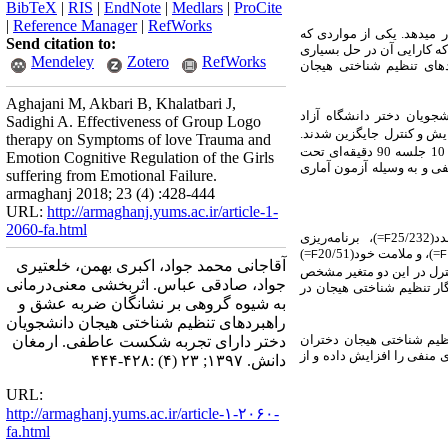
BibTeX
|
RIS
|
EndNote
|
Medlars
|
ProCite
|
Reference Manager
|
RefWorks
ر
می­دهد
.
یکی از مواردی که
Send citation to:
ه کارایی آن در حل بسیاری
Mendeley
Zotero
RefWorks
دهای
تنظیم شناختی هیجان
Aghajani M, Akbari B, Khalatbari J,
جویان دختر دانشگاه آزاد
Sadighi A. Effectiveness of Group Logo
جایگزین شدند.
therapy on Symptoms of love Trauma and
Emotion Cognitive Regulation of the Girls
یفی و به وسیله آزمون آماری
suffering from Emotional Failure.
armaghanj 2018; 23 (4) :428-444
URL:
http://armaghanj.yums.ac.ir/article-1-
2060-fa.html
د(
232
25/
=
)، برنامه‌ریزی
F
=
)، و ملامت خود(
20/51
=
)
F
F
آقاجانی محمد جواد، اکبری بهمن، خلعتیری
ترل در این دو متغیر مشخص
جواد، صادقی عباس. اثربخشی معنی‌درمانی
ار
تنظیم شناختی هیجان
در
به شیوه گروهی بر نشانگان ضربه عشق و
راهبردهای تنظیم شناختی هیجان دانشجویان
یم شناختی هیجان
دختران
دختر دارای تجربه شکست عاطفی. ارمغان
ای منفی را افزایش داده و از
دانش. ۱۳۹۷; ۲۳ (۴) :۴۲۸-۴۴۴
URL:
http://armaghanj.yums.ac.ir/article-۱-۲۰۶۰-
fa.html