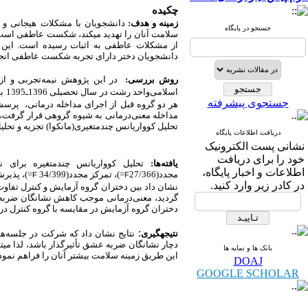
چکیده
زمینه و هدف:
دانشجویان
با
مشکلات
هیجانی
و
جستجو در پایگاه
سلامت آنان را تهدید می­کند، شکست عاطفی اس
از مشکلات عاطفی به اثبات رسیده است. این
پ
دانشجویان دختر دارای تجربه شکست عاطفی
انج
روش بررسی:
در این پژوهش نیمه‌تجربی و ا
اسلامی‌واحد رشت در سال تحصیلی 1396ـ1395 بودند که از طریق نمونه‌گیری در دسترس تعداد 30 نفر به طور تصادفی در دو گروه آزمایش و کنترل
جستجوی پیشرفته
هر دو گروه قبل از اجرای مداخله درمانی،
پرسش
مداخله معنی‌درمانی به شیوه گروهی
قرار گرفت، 
تحلیل کوواریانس چندمتغیری(مانکوا) تجزیه و تحلی
دریافت اطلاعات پایگاه
نشانی پست الکترونیک
خود را برای دریافت
یافته‌ها:
تحلیل کوواریانس چندمتغیره برای 
اطلاعات و اخبار پایگاه،
مجدد(
27/366
=
)، تمرکز مجدد(
399
34/
=
)، پذیر
F
F
در کادر زیر وارد کنید.
نشان داد بین دختران گروه آزمایش و کنترل تفاوت
گردید، معنی‌درمانی موجب کاهش
نشانگان ضرب
دختران گروه آزمایش در مقایسه با گروه کنترل د
:
نتیجه­گیری
نتایج نشان داد که شرکت در جلسه‌ه
دچار نشانگان ضربه عشق
تأثیرگذار باشد، لذا می
بانک ها و نمایه ها
این طریق زمینه سلامت بیشتر آنان را فراهم نمود
DOAJ
GOOGLE SCHOLAR