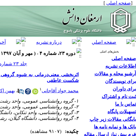
[
صفحه اصلی
]
بخش‌های اصلی
دوره ۲۳، شماره ۴ - ( مهر و آبان ۱۳۹۷ )
صفحه اصلی
جلد ۲۳ شماره ۴ صفحات ۴۴۴-۴۲۸
اطلاعات نشریه
آرشیو مجله و مقالات
اثربخشی معنی‌درمانی به شیوه گروهی 
شکست عاطفی
برای نویسندگان
برای داوران
۱
محمد جواد آقاجانی
،
بهمن اک
ثبت نام و اشتراک
۱- گروه روانشناسی عمومی، واحد رشت، دانشگاه آزاد اسلامی، رشت، ایران، ،
تماس با ما
۲- گروه روانشناسی عمومی، واحد رشت، دانشگاه آزاد اسلامی، رشت، ایران،
تسهیلات پایگاه
۳- گروه روانشناسی، واحد تنکابن، دانشگاه آزاد اسلامی، تنکابن، ایران،
۴- گروه روانشناسی، دانشگاه گیلان، رشت، ایران
بایگانی مقالات زیر چاپ
بانک ها و نمایه نامه ها
چکیده:
(۹۱۰۷ مشاهده)
فرم پیش نیاز ارسال مقاله