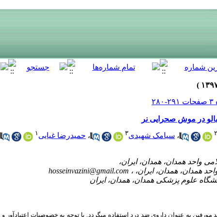
بالو در موش صحرایی نر
۱
۳
،
سیامک شهیدی
،
حمیدرضا غیایی
hosseinvazini@gmail.com
د مورفین به عنوان داروی ضد درد استفاده می­گردد
.
با توجه به خصوصیات اعتیادآور و 