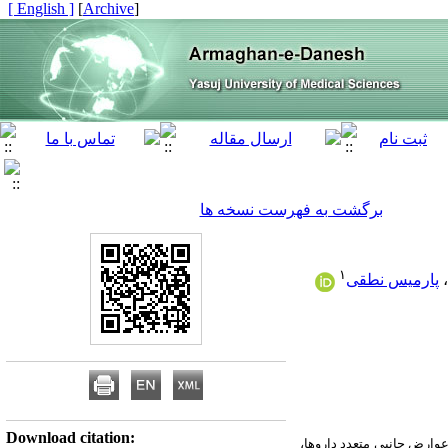
[ English ]
]
Archive
[
برگشت به فهرست نسخه ها
۱
،
پارمیس نطقی
Download citation:
عوارض جانبی متعدد داروها،