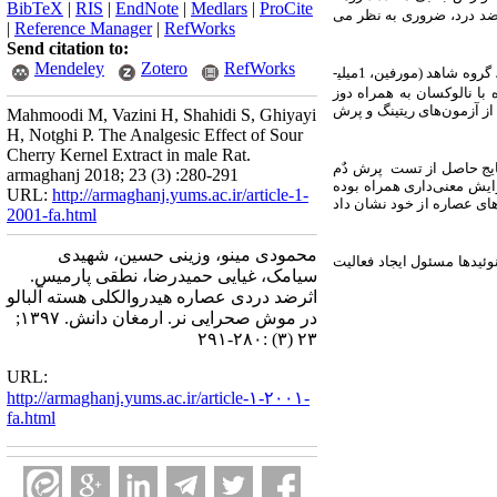
BibTeX
|
RIS
|
EndNote
|
Medlars
|
ProCite
ضد
درد، ضروری به نظر می
|
Reference Manager
|
RefWorks
Send citation to:
Mendeley
Zotero
RefWorks
، گروه شاهد (مورفین، 1
میلی­
 با نالوکسان به همراه دوز
از آزمون
های ریتینگ و
پرش
Mahmoodi M, Vazini H, Shahidi S, Ghiyayi
H, Notghi P. The Analgesic Effect of Sour
Cherry Kernel Extract in male Rat.
ایج حاصل از تست پرش دٌم
armaghanj 2018; 23 (3) :280-291
زایش معنی‌داری همراه بوده
URL:
http://armaghanj.yums.ac.ir/article-1-
ای عصاره از خود نشان داد
2001-fa.html
محمودی مینو، وزینی حسین، شهیدی
ونوئیدها مسئول ایجاد فعالیت
سیامک، غیایی حمیدرضا، نطقی پارمیس.
اثرضد دردی عصاره هیدروالکلی هسته آلبالو
در موش صحرایی نر. ارمغان دانش. ۱۳۹۷;
۲۳ (۳) :۲۸۰-۲۹۱
URL:
http://armaghanj.yums.ac.ir/article-۱-۲۰۰۱-
fa.html