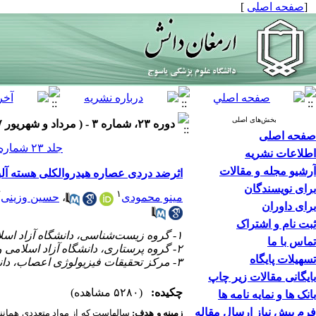
[
صفحه اصلی
]
بخش‌های اصلی
دوره ۲۳، شماره ۳ - ( مرداد و شهریور ۱۳۹۷ )
صفحه اصلی
جلد ۲۳ شماره ۳ صفحات ۲۹۱-۲۸۰
اطلاعات نشریه
آرشیو مجله و مقالات
اثرضد دردی عصاره هیدروالکلی هسته آل
برای نویسندگان
۲
۱
مینو محمودی
،
حسین وزینی
برای داوران
ثبت نام و اشتراک
۱- گروه زیست‌شناسی، دانشگاه آزاد اسلامی واحد همدان، همدان، ایران،
تماس با ما
۲- گروه پرستاری، دانشگاه آزاد اسلامی واحد همدان، همدان، ایران، ،
تسهیلات پایگاه
۳- مرکز تحقیقات فیزیولوژی اعصاب، دانشگاه علوم پزشکی همدان، همدان، ایران
بایگانی مقالات زیر چاپ
چکیده:
(۵۲۸۰ مشاهده)
بانک ها و نمایه نامه ها
فرم پیش نیاز ارسال مقاله
زمینه و هدف­
­:
سال­هاست که از مواد متعددی همانن