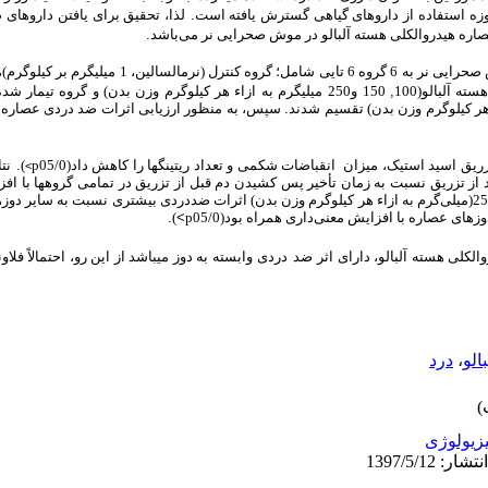
مروزه استفاده از داروهای گیاهی گسترش یافته است
.
لذا، تحقیق برای یافتن داروهای 
اره هیدروالکلی
هسته آلبالو
در موش صحرایی نر می
باشد
.
میلی­گرم بر کیلوگرم
)­
 آلبالو(­100
,
150 و250
میلی­گرم به ازاء هر کیلوگرم وزن بدن
) و گروه تیمار شده
هر کیلوگرم وزن بدن
) تقسیم شدند
.
سپس،
به منظور ارزیابی اثرات ضد دردی عصاره 
تزریق اسید استیک،
میزان
انقباضات شکمی و تعداد
ریتینگ­ها
را کاهش داد
(
05/0
p
)
.
نت
<
 از تزریق
نسبت به
زمان تأخیر پس کشیدن دم قبل از تزریق
در تمامی گروه­ها
با اف
2
(
میلی‌گرم
به ازاء هر کیلوگرم وزن بدن
)
اثرات ضددردی بیشتری نسبت به سایر دوزه
وز
های عصاره با افزایش معنی‌داری همراه بود
(05/0
p
<
)
.
والکلی
هسته آلبالو
، دارای اثر
ضد
دردی
وابسته به دوز می­باشد از این رو،
احتمالاً فلا
الو
،
درد
زیولوژی