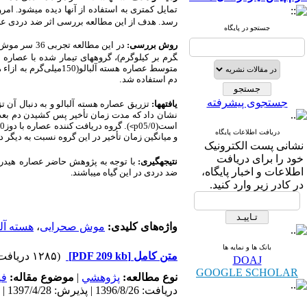
تمایل کمتری به استفاده از آن­ها دیده می­شود. ا
رسد
.
هدف از این مطالعه بررسی اثر ضد
دردی عص
جستجو در پایگاه
روش­ بررسی:
در این مطالعه تجربی 36 سر موش صحرایی نر به 6 گروه 6 تایی شامل؛ گروه کنترل (نرمال­سالین، 1
گرم بر کیلوگرم
)، گروه­های تیمار شده با عصاره هسته
متوسط عصاره هسته آلبالو(­150میلی‌گرم
به ازاء 
دم
استفاده
شد
.
جستجوی پیشرفته
یافته­ها:
تزریق عصاره هسته آلبالو و به دنبال آن 
نشان داد که
مدت زمان تأخیر پس کشیدن دم بعد
است(
05/0
p
)
.
گروه دریافت کننده عصاره با دوز
50
<
دریافت اطلاعات پایگاه
و میانگین زمان تأخیر در این
گروه
نسبت به دیگر د
نشانی پست الکترونیک
خود را برای دریافت
نتیجه­گیری:
با توجه به پژوهش حاضر
عصاره
هیدر
اطلاعات و اخبار پایگاه،
ضد دردی در این گیاه می­باشند
.
در کادر زیر وارد کنید.
واژه‌های کلیدی:
موش صحرایی
،
هسته آلب
بانک ها و نمایه ها
متن کامل
[PDF 209 kb]
(۱۲۸۵ دریافت)
DOAJ
GOOGLE SCHOLAR
نوع مطالعه:
پژوهشي
|
موضوع مقاله:
فی
دریافت: 1396/8/26 | پذیرش: 1397/4/28 | انتشار: 1397/5/12