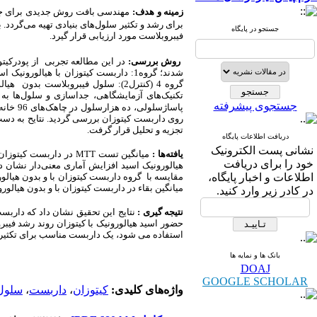
زمینه و هدف:
مهندسی بافت روش جدیدی برای جای
برای رشد و تکثیر سلول‌های بنیادی تهیه می‌گردد. 
جستجو در پایگاه
فیبروبلاست مورد ارزیابی قرار گیرد.
روش بررسی:
در این مطالعه تجربی از پودرکیت
شدند؛
گروه 4 (کنترل2): سلول فیبروبلاست
تکنیک‌‌های آزمایشگاهی، جداسازی و سلول‌ها 
جستجوی پیشرفته
پاساژسلولی، ده هزارسلول در چاهک‌های 96 خانه ای حاوی محیط کشت
روی داربست کیتوزان بررسی گردید. نتایح به دست 
تجزیه و تحلیل قرار گرفت.
دریافت اطلاعات پایگاه
نشانی پست الکترونیک
یافته‌ها :
میانگین تست
MTT
خود را برای دریافت
هیالورونیک اسید افزایش آماری معنی‌دار نشان داد(2/0
اطلاعات و اخبار پایگاه،
مقایسه با گروه داربست کیتوزان با و بدون هیالورون
میانگین بقاء در داربست کیتوزان با و بدون هیالورونیک اسید در 72 ساعت در مقایسه با گروه‌های کنترل با و بدون هیالورونیک ا
در کادر زیر وارد کنید.
نتیجه گیری :
نتایج این تحقیق نشان داد که داربس
حضور اسید هیالورونیک با کیتوزان روند رشد فیبر
استفاده می شود، یک داربست مناسب برای تکثیر
بانک ها و نمایه ها
DOAJ
GOOGLE SCHOLAR
واژه‌های کلیدی:
کیتوزان
،
داربست
،
سلول