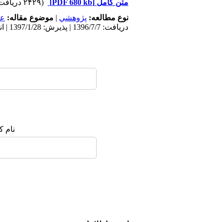
متن کامل
[PDF 680 kb]
(۲۴۲۹ دریافت)
نوع مطالعه:
پژوهشي
|
موضوع مقاله:
عم
دریافت: 1396/7/7 | پذیرش: 1397/1/28 | انتشار: 1397/3/1
نام ک