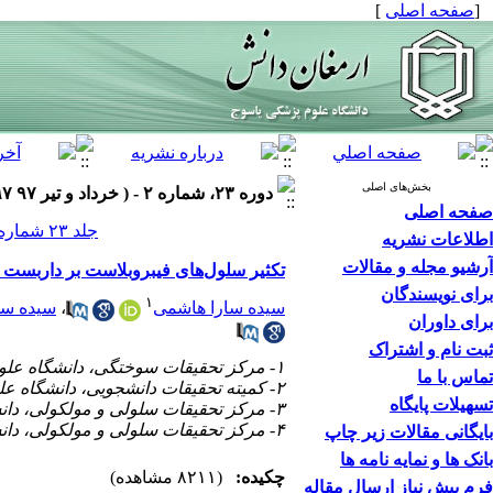
[
صفحه اصلی
]
بخش‌های اصلی
دوره ۲۳، شماره ۲ - ( خرداد و تیر ۹۷ ۱۳۹۷ )
صفحه اصلی
جلد ۲۳ شماره ۲ صفحات ۱۴۵-۱۳۴
اطلاعات نشریه
آرشیو مجله و مقالات
تکثیر سلول‌های فیبروبلاست بر داربست ک
برای نویسندگان
۱
سیده سارا هاشمی
،
سیده سم
برای داوران
ثبت نام و اشتراک
۱- مرکز تحقیقات سوختگی، دانشگاه علوم پزشکی شیراز، شیراز، ایران
تماس با ما
۲- کمیته تحقیقات دانشجویی، دانشگاه علوم پزشکی یاسوج، یاسوج، ایران
تسهیلات پایگاه
۳- مرکز تحقیقات سلولی و مولکولی، دانشگاه علوم پزشکی یاسوج، یاسوج، ایران
۴- مرکز تحقیقات سلولی و مولکولی، دانشگاه علوم پزشکی یاسوج، یاسوج، ایران ،
بایگانی مقالات زیر چاپ
بانک ها و نمایه نامه ها
چکیده:
(۸۲۱۱ مشاهده)
فرم پیش نیاز ارسال مقاله