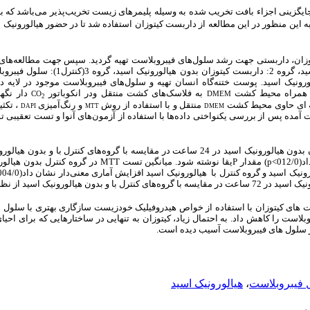
گزینی اجزاء بافت تخریب شده به وسیله پلیمرهای زیست تخریب‌پذیر می‌باشد که 
به این منظور
در این مطالعه
از داربست کیتوزان استفاده شد
تا در حضور هیالورونیک 
وزان، داربستی جهت رشد سلول‌های فیبروبلاست تهیه گردید.
سپس جهت مطالعه‌های ب
گروه1: داربست کیتوزان با هیالورونیک اسید، گروه 2: 
 بدون هیالورونیک اسید. پوست ختنه‌گاه انسان تهیه و سلول‌های فیبروبلاست موجود در لای
به همراه محیط کشت
به فلاسک‌های کشت منتقل ودر انکوباتور
دار نگهد
CO
DMEM
2
منتقل و
با استفاده از روش
و رنگ‌آمیزی
، تکثی
DAPI
MTT
DMEM
آمده پس از بررسی یکنواختی داده‌ها با استفاده از آزمون‌های آنوا و تست تعقیبی ت
در داربست کیتوزان بدون هیالورونیک اسید در 24 ساعت در مقایسه با گروه‌های کنترل با 
01
p<
) مقدار
P
یقا نوشته شود. میانگین تست
MTT
یک اسید و گروه کنترل با هیالورونیک اسید افزایش آماری معنی‌دار نشان داد(004/0
سید از نظر آماری معنی‌دار نبود.
ت های کیتوزان با استفاده از خواص هیدروفیلیک خودزیست سازگاری بهتری با سلول ها
وبلاست را کاهش داد. به احتمال زیاد، کیتوزان به تنهایی در ساختارهایی که برای ا
 سلول های فیبروبلاست آسیب دیده است.
 فیبروبلاست
،
هیالورونیک اسید