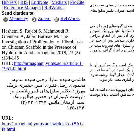
BibTeX
|
RIS
|
EndNote
|
Medlars
|
ProCite
به صورت داربستی سه بعدی
|
Reference Manager
|
RefWorks
اسید، میزان تکثیر سلول‌های
Send citation to:
Mendeley
Zotero
RefWorks
عدی گروه‌های زیر طراحی
داربست کیتوزان بدون هیالورونیک اسید، گروه 3(کنترل1): سلول فیبروبلاست با هیالورونیک اسید و
Hashemi S, Rajabi S, Mahmoudi R,
ه درم آن پس از انجام مراحل
Ghanbari A, Jafari Barmak M. The
اری شدند. پس از چند بار
Investigation of Proliferation of Fibroblasts
ر سلول های فیبروبلاست بر
on Chitosan Scaffold in the Presence of
وکی نرم افزارگراف پد مورد
Hyaluronic Acid. armaghanj 2018; 23 (2)
:134-145
URL:
http://armaghanj.yums.ac.ir/article-1-
و بدون هیالورونیک اسید و گروه کیتوزان با
1951-fa.html
در گروه کنترل بدون هیالورونیک اسید در 48 ساعت در
p<
) مقدار
P
یقا نوشته شود.
هاشمی سیده سارا، رجبی سیده سمیه،
محمودی رضا، قنبری امیر، جعفری برمک
ی فیبروبلاست داشتند، اما
مهرزاد. تکثیر سلول‌های فیبروبلاست بر
حیای مناطق آسیب دیده پوست
داربست کیتوزان در حضور هیالورونیک
اسید. ارمغان دانش. ۱۳۹۷; ۲۳ (۲)
:۱۳۴-۱۴۵
URL:
http://armaghanj.yums.ac.ir/article-۱-۱۹۵۱-
fa.html