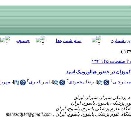
یتوزان در حضور هیالورونیک اسید
۳
۳
۲
یه رجبی
،
رضا محمودی
،
امیر قنبری
،
مهرزا
mehrzadj14@gmail.com