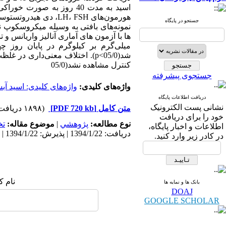
اسید به مدت 40 روز به ص
هورمون‌های LH، FSH، 
جستجو در پایگاه
نمونه‌های بافتی به وسیله میکروسکوپ 
میلی‌گرم بر کیلو‌گرم در پایان رو
کنترل مشاهده نشد(05/0
جستجوی پیشرفته
واژه‌های کلیدی:
واژه‌های کلیدی: اسید آب
دریافت اطلاعات پایگاه
نشانی پست الکترونیک
متن کامل
[PDF 720 kb]
(۱۸۹۸ دریافت)
خود را برای دریافت
نوع مطالعه:
پژوهشي
|
موضوع مقاله:
ت
اطلاعات و اخبار پایگاه،
دریافت: 1394/1/22 | پذیرش: 1394/1/22 | انتشار: 1394/1/22
در کادر زیر وارد کنید.
نام ک
بانک ها و نمایه ها
DOAJ
GOOGLE SCHOLAR