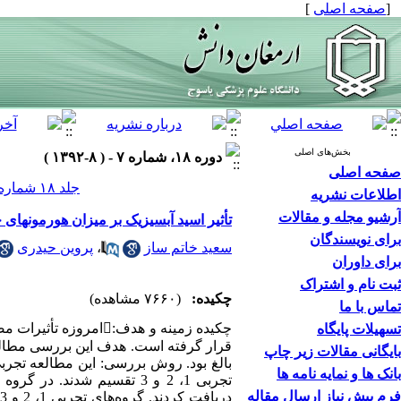
[
صفحه اصلی
]
بخش‌های اصلی
دوره ۱۸، شماره ۷ - ( ۸-۱۳۹۲ )
صفحه اصلی
جلد ۱۸ شماره ۷ صفحات ۵۸۹-۵۷۸
اطلاعات نشریه
آرشیو مجله و مقالات
تأثیر اسید آبسیزیک بر میزان هورمونها
برای نویسندگان
سعید خاتم ساز
،
پروین حیدری
برای داوران
ثبت نام و اشتراک
چکیده:
(۷۶۶۰ مشاهده)
تماس با ما
چکیده زمینه و هدف:ا
تسهیلات پایگاه
قرار گرفته است. هدف این بررسی مطالع
بایگانی مقالات زیر چاپ
بانک ها و نمایه نامه ها
تجربی 1، 2 و 3 تقسیم شدن
فرم پیش نیاز ارسال مقاله