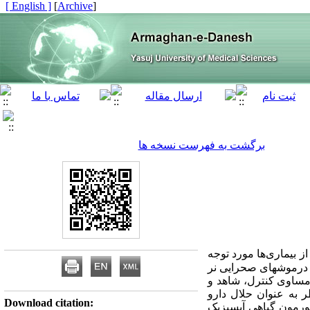
[ English ]
]
Archive
[
برگشت به فهرست نسخه ها
ی از بیماری‌ها مورد توجه
 درموشهای صحرایی نر
طالعه تجربی بر روی 50 سر موش صحرایی نر که به صورت تصادفی به 5 گروه مساوی کنترل، شاهد و
قطر به عنوان حلال دارو
Download citation:
م بر کیلو‌گرم عصاره حاوی هورمون گیاهی آبسیزیک