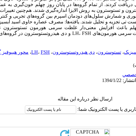
ورت خوراکی دریافت کردند. از تمام گروه‌ها در پایان روز چهلم خون‌گیری 
دی هیدروتستوسترون و تستوسترون به روش الایزا اندازه‌گیری شدند. هم‌چنین تغییر
نوری و شمارش سلول‌های دودمان اسپرم بین گروه‌های تجربی و کنترل
ز چهلم باعث افزایش معنی‌دار غلظت سرمی هورمون تستوسترون 
شد(05/0>p). اختلاف معنی‌داری در غلظت سرمی هورمون‌های LH، FSH و دی هید
سیزیک
،
تستوسترون
،
دی هیدروتستوسترون
،
FSH
،
LH
،
محور هیپوفیز گ
خصصي
ارسال نظر درباره این مقاله
اربری یا پست الکترونیک شما: