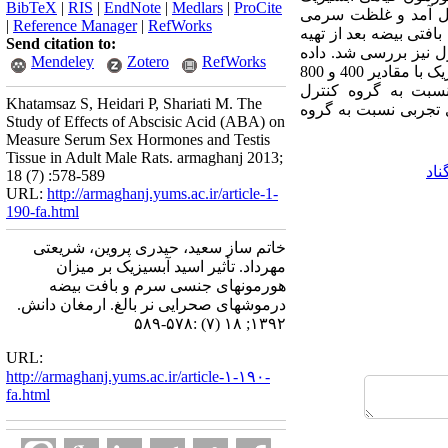
BibTeX
|
RIS
|
EndNote
|
Medlars
|
ProCite
به عمل آمد و غلظت سرمی
|
Reference Manager
|
RefWorks
ات بافتی بیضه بعد از تهیه
Send citation to:
 نیز بررسی شد. داده
Mendeley
Zotero
RefWorks
ها با آزمون های آماری آنالیز واریانس و تست تی تجزیه و تحلیل شدند. یافته‌ها: مصرف عصاره حاوی اسید آبسیزیک با مقادیر 400 و 800
نسبت به گروه کنترل
Khatamsaz S, Heidari P, Shariati M. The
روتستوسترون در گروه‌های تجربی نسبت به گروه
Study of Effects of Abscisic Acid (ABA) on
Measure Serum Sex Hormones and Testis
Tissue in Adult Male Rats. armaghanj 2013;
ناد
18 (7) :578-589
URL:
http://armaghanj.yums.ac.ir/article-1-
190-fa.html
خاتم ساز سعید، حیدری پروین، شریعتی
مهرداد. تأثیر اسید آبسیزیک بر میزان
هورمونهای جنسی سرم و بافت بیضه
درموشهای صحرایی نر بالغ. ارمغان دانش.
۱۳۹۲; ۱۸ (۷) :۵۷۸-۵۸۹
URL:
http://armaghanj.yums.ac.ir/article-۱-۱۹۰-
fa.html