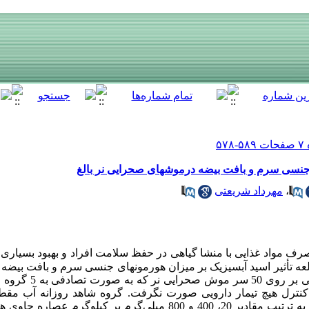
ی جنسی سرم و بافت بیضه درموشهای صحرایی نر بالغ
،
مهرداد شریعتی
مروزه تأثیرات مصرف مواد غذایی با منشا گیاهی در حفظ سلامت افراد و بهبود بسیار
ه تأثیر اسید آبسیزیک بر میزان هورمونهای جنسی سرم و بافت بیضه
بالغ بود. روش بررسی: این م
د. در گروه کنترل هیچ تیمار دارویی صورت نگرفت. گروه شاهد روزانه آب م
دریافت کردند. گروه‌های تجربی 1، 2 و 3 به ترتیب مقادیر 20، 400 و 800 میلی‌گر