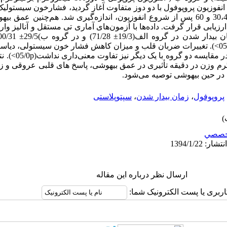
 انفوزیون پروپوفول با دو دوز متفاوت آغاز گردید، فشارخون سیستولی
شریانی در دقایق 0، 2، 5، 10، 15 ،20، 30،45 و 60 پس از شروع انفوزیون، اندازه‌گیری شد. ه
یابی قرار گرفت. داده‌ها با آزمون‌های آماری تی مستقل و آنالیز واریا
معنی‌داری بین دو گروه مشاهده نشد(05/0p>). تغییرات ضربان قلب و میزان کاهش فشار خون سیس
در دقایق مختلف در یک 
میکروگرم برکیلوگرم وزن در دقیقه تأثیری در عمق بیهوشی، پاسخ های قلبی عروقی 
ول در حین بیهوشی توصیه می‌شود.
پروپوفول
،
زمان بیدار شدن
،
سپتوپلاستی
خصصي
ارسال نظر درباره این مقاله
اربری یا پست الکترونیک شما: