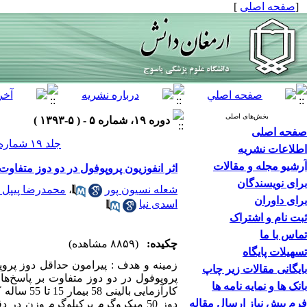
[
صفحه اصلی
]
بخش‌های اصلی
دوره ۱۹، شماره ۵ - ( ۵-۱۳۹۳ )
صفحه اصلی
جلد ۱۹ شماره ۵ صفحات ۴۴۱-۴۳۳
اطلاعات نشریه
آرشیو مجله و مقالات
اثر انفوزیون پروپوفول در دو دوز متفاوت
برای نویسندگان
شعله نسیون پور
،
محمدرضا پیپل ز
برای داوران
اسدی نیا
ثبت نام و اشتراک
تماس با ما
چکیده:
(۸۸۵۹ مشاهده)
تسهیلات پایگاه
زمینه و هدف : پیرامون حداقل دوز پروپ
بایگانی مقالات زیر چاپ
پروپوفول در دو دوز متفاوت بر پاسخ‌ه
بانک ها و نمایه نامه ها
کارآزمایی
فرم پیش نیاز ارسال مقاله