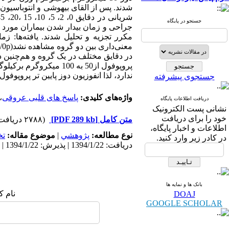
شدند. پس از القای بیهوشی و انتوباسیون
جستجو در پایگاه
جراحی و زمان بیدار شدن بیماران مورد ارز
پروپوفول از50 به 100 
ندارد، لذا انفوزیون دوز پایین تر پروپوف
جستجوی پیشرفته
واژه‌های کلیدی:
پاسخ های قلبی عروقی
،
دریافت اطلاعات پایگاه
نشانی پست الکترونیک
خود را برای دریافت
متن کامل
[PDF 289 kb]
(۲۷۸۸ دریافت)
اطلاعات و اخبار پایگاه،
نوع مطالعه:
پژوهشي
|
موضوع مقاله:
ت
در کادر زیر وارد کنید.
دریافت: 1394/1/22 | پذیرش: 1394/1/22 | انتشار: 1394/1/22
بانک ها و نمایه ها
نام ک
DOAJ
GOOGLE SCHOLAR