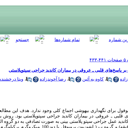
 بر پاسخ‌های قلبی ـ عروقی در بیماران کاندید جراحی سپتوپلاستی
اده
،
کاوه به آئین
،
رضا آخوندزاده
،
ویتا درخشنده
وفول برای نگهداری بیهوشی اجماع کلی وجود ندارد. هدف این مطالع
ای قلبی ـ عروقی در بیماران کاندید جراحی سپتوپلاستی بود. روش ب
 بالینی 58 بیمار 15 تا 55 ساله کاندید عمل جراحی سپتو پلاستی بینی به صورت تصادفی به دو 
دوز 50 میکروگرم برکیلوگرم وزن در دقیقه) و گروه ب ( انفوزیو