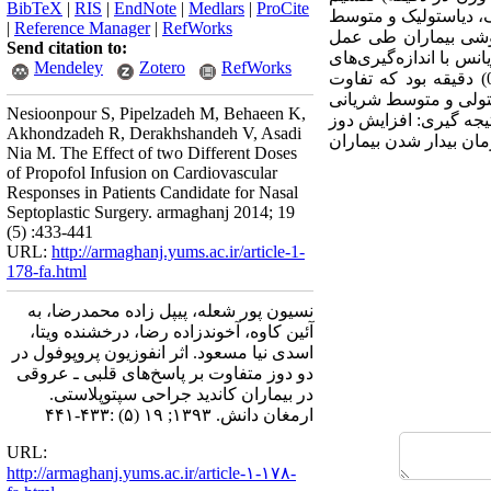
BibTeX
|
RIS
|
EndNote
|
Medlars
|
ProCite
ک، دیاستولیک و متوسط
|
Reference Manager
|
RefWorks
م‌چنین عمق بیهوشی بیماران طی عمل
Send citation to:
نس با اندازه‌گیری‌های
Mendeley
Zotero
RefWorks
مکرر تجزیه و تحلیل شدند. یافته‌ها: زمان بیدار شدن در گروه الف(19/3± 71/28) و در گروه ب)29/5± 00/31) دقیقه بود که تفاوت
تولی، دیاستولی و متوسط شریانی
Nesioonpour S, Pipelzadeh M, Behaeen K,
گروه و هم‌چنین در مقایسه دو گروه با یک دیگر نیز تفاوت معنی‌داری نداشت(05/0p>). نتیجه گیری: افزایش دوز
Akhondzadeh R, Derakhshandeh V, Asadi
و زمان بیدار شدن بیماران
Nia M. The Effect of two Different Doses
of Propofol Infusion on Cardiovascular
Responses in Patients Candidate for Nasal
Septoplastic Surgery. armaghanj 2014; 19
(5) :433-441
URL:
http://armaghanj.yums.ac.ir/article-1-
178-fa.html
نسیون پور شعله، پیپل زاده محمدرضا، به
آئین کاوه، آخوندزاده رضا، درخشنده ویتا،
اسدی نیا مسعود. اثر انفوزیون پروپوفول در
دو دوز متفاوت بر پاسخ‌های قلبی ـ عروقی
در بیماران کاندید جراحی سپتوپلاستی.
ارمغان دانش. ۱۳۹۳; ۱۹ (۵) :۴۳۳-۴۴۱
URL:
http://armaghanj.yums.ac.ir/article-۱-۱۷۸-