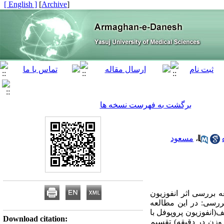
[ English ]
]
Archive
[
برگشت به فهرست نسخه ها
،
مسعود
ه بررسی اثر انفوزیون
ررسی: در این مطالعه
گروه الف(انفوزیون پروپوفل با
Download citation:
ن پروپوفل با دوز100 میکروگرم برکیلوگرم وزن در دقیقه) تقسیم