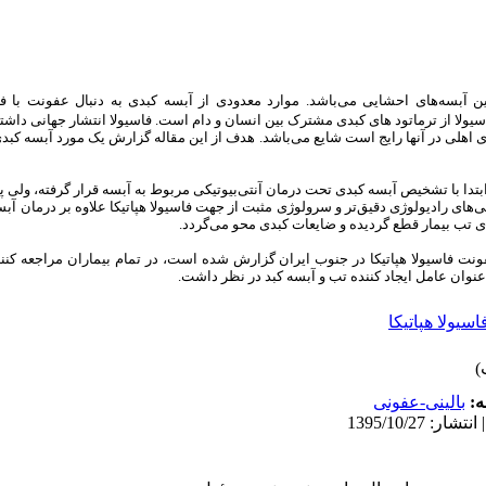
ن آبسه‌های احشایی می‌باشد. موارد معدودی از آبسه کبدی به دنبال عفونت با فا
سیولا از ترماتود های کبدی مشترک بین انسان و دام است
. فاسیولا انتشار جهانی داشت
لی در آنها رایج است شایع می‌باشد. هدف از این مقاله گزارش یک مورد آبسه کبدی ب
دا با تشخیص آبسه کبدی تحت درمان آنتی‌بیوتیکی مربوط به آبسه قرار گرفته، ولی پ
ی‌های رادیولوژی دقیق‌تر و سرولوژی مثبت از جهت فاسیولا هپاتیکا علاوه بر درمان 
عدی تب بیمار قطع گردیده و ضایعات کبدی محو می‌گردد.
فونت فاسیولا هپاتیکا در جنوب ایران گزارش شده است، در تمام بیماران مراجعه کنن
 عنوان عامل ایجاد کننده تب و آبسه کبد در نظر داشت.
اسیولا هپاتیکا
ه:
بالینی-عفونی