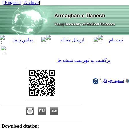
[ English ]
]
Archive
[
برگشت به فهرست نسخه ها
۶
،
سعید جوکار
Download citation: