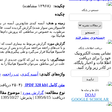
چکیده:
(۱۲۹۶۸ مشاهده)
جستجو در پایگاه
چکیده
زمینه و هدف:
آبسه کبدی شایع‌ترین آبسه در بی
فاسیولازیس سوار شده) گزارش گردیده است
.
فا
مرطوب، به خصوص در مناطقی که پرورش دام‌های اه
هپاتیکا بود.
جستجوی پیشرفته
گزارش مورد:
گزارش مربوط به بیماری است که ابت
و با تب‌های راجعه مراجعه می‌کرده و پس از بررس
دریافت اطلاعات پایگاه
فاسیولا هپاتیکا قرار می‌گیرد و طی پیگیری‌های ب
نشانی پست الکترونیک
خود را برای دریافت
نتیجه‌گیری:
با توجه به این که کانون جدیدی از ع
اطلاعات و اخبار پایگاه،
علت در این مناطق، می‌توان فاسیولا هپاتیکا را به
در کادر زیر وارد کنید.
واژه‌های کلیدی:
آبسه کبدی
،
تب راجعه
،
ف
متن کامل
[PDF 328 kb]
(۲۵۰۴ دریافت)
بانک ها و نمایه ها
نوع مطالعه:
گزارش مورد
|
موضوع مقال
DOAJ
دریافت: 1395/6/15 | پذیرش: 1395/10/27 | انتشار: 1395/10/27
GOOGLE SCHOLAR