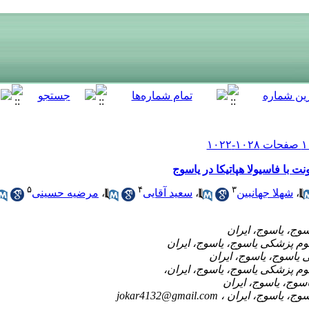
 با فاسیولا هپاتیکا در یاسوج
۵
۴
۳
،
شهلا جهانبین
،
سعید آقایی
،
مرضیه حسینی
jokar4132@gmail.com