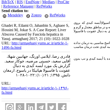
BibTeX
|
RIS
|
EndNote
|
Medlars
|
ProCite
|
Reference Manager
|
RefWorks
Send citation to:
Mendeley
Zotero
RefWorks
سیولا(آبسه کبدی که بروی
Ghadei R, Eilami O, Jahanbin S, Aghaee S,
ه و در مناطق معتدل و گرم و
Hossini M, Jokar S. A Case Report: Liver
ه دنبال عفونت با فاسیولا
Abscess Caused by Fasciola hepatica in
Yasuj. armaghanj 2017; 21 (10) :1022-1028
اسخ مناسبی به درمان نداده
http://armaghanj.yums.ac.ir/article-1-
URL:
آبسه کبدی تحت درمان مناسب
1496-fa.html
قادری رضا، ایلامی اورنگ، جهانبین شهلا،
ده با آبسه کبدی و تب بدون
آقایی سعید، حسینی مرضیه، جوکار سعید.
گزارش یک مورد آبسه کبدی به دنبال
عفونت با فاسیولا هپاتیکا در یاسوج. ارمغان
دانش. ۱۳۹۵; ۲۱ (۱۰) :۱۰۲۲-۱۰۲۸
URL:
http://armaghanj.yums.ac.ir/article-۱-۱۴۹۶-
fa.html