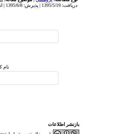
دریافت: 1395/5/19 | پذیرش: 1395/6/8 | انتشار: 1395/6/13
نام ک
بازنشر اطلاعات