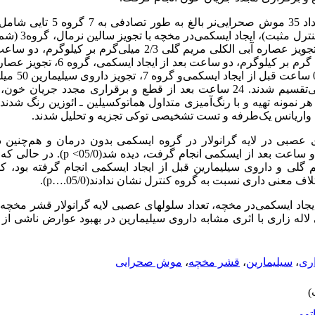
نمونه‌گیری بدون ایجاد
ایسکمی‌با تجویز سالین نرمال، گروه 4، تجویز عصاره آبی الکلی مریم گلی 2/3
گروه 5، تجویز داروی سیلیمارین 50 میلی گرم بر
48 ، 24 و 0 ساعت قبل از ایجاد ایسکمی‌تقسیم شدند. 24 ساعت بعد از قطع و برقراری مج
مونه تهیه و با رنگ‌آمیزی متداول هماتوکسیلین ـ ائوزین رنگ شدن
ن واریانس یک‌طرفه و تست تشخیصی توکی تجزیه و تحلیل شدند.
عصبی در لایه گرانولار در گروه ایسکمی‌ بدون درمان و هم‌چنین د
ساعت بعد از ایسکمی ‌انجام گرفت، دیده شد(05/0
<
p
). در حالی که 
م گلی و داروی سیلیمارین قبل از ایجاد ایسکمی ‌انجام گرفته بود
لاف معنی داری نسبت به گروه کنترل نشان ندادند(05/0
p….
).
یجاد ایسکمی‌در مخچه، تعداد سلولهای عصبی لایه گرانولار قشر مخچه ک
لاله زاری با اثری مشابه داروی سیلیمارین در بهبود عوارض ناشی از
اری
،
سیلیمارین
،
قشر مخچه
،
موش صحرایی
اتومی