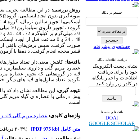
روش بررسی:
جستجو در پایگاه
صورت گرفت. سپس برش‌های بافتی از هر ن
جستجوی پیشرفته
قشر مخچه انجام گرفت. داده‌ها با آزمو
دریافت اطلاعات پایگاه
یافته‌ها:
کاهش معنی‌دار تعداد سلول‌های 
نشانی پست الکترونیک
عصاره مریم گلی و داروی سیلیمارین، دو 
خود را برای دریافت
لایه در گروه‌هایی که تجویز عصاره مری
اطلاعات و اخبار پایگاه،
نگردید. تعداد سلول‌های لایه های دیگر اخت
در کادر زیر وارد کنید.
نتیجه گیری:
این مطالعه نشان داد که با ا
پیش درمانی با عصاره ی گیاه مریم گلی 
است.
بانک ها و نمایه ها
واژه‌های کلیدی:
عصاره مریم گلی لاله ز
DOAJ
GOOGLE SCHOLAR
متن کامل
[PDF 975 kb]
(۲۰۳۹ دریافت)
نوع مطالعه:
پژوهشي
|
موضوع مقاله:
آن