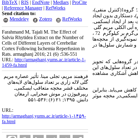
BibTeX
|
RIS
|
EndNote
|
Medlars
|
ProCite
|
Reference Manager
|
RefWorks
در این مطالعه تجربی تعداد 35 موش صحرایی‌نر بالغ به طور تصادفی به 7 گروه 5 تایی شامل؛ گروه1(کنترل منفی)،
Send citation to:
 ایسکمی، گروه2(کنترل مثبت)، ایجاد ایسکمی‌در مخچه با تجویز سالین نرمال، گروه3 (شم)، دستکاری بدون ایجاد
Mendeley
Zotero
RefWorks
 میلی‌گرم بر کیلوگرم، دو ساعت بعد از ایجاد ایسکمی.
 کیلوگرم، دو ساعت بعد از ایجاد ایسکمی، گروه 6، تجویز عصاره آبی الکلی مریم گلی
Farahmand M, Tajali M. The Effect of
2/3 میلی‌گرم بر کیلوگرم 72 ، 48 ، 24 و 0 ساعت قبل از ایجاد ایسکمی‌و گروه 7، تجویز داروی سیلیمارین 50 میلی‌گرم بر کیلوگرم 72 ،
Salvia Rhytidea Extract on the Number of
دد جریان خون، نمونه‌گیری از مخچه‌ها
Cells of Different Layers of Cerebellar
د و شمارش سلول‌ها در
Cortex Following Ischemia Reperfusion in
Rats. armaghanj 2016; 21 (6) :536-551
URL:
http://armaghanj.yums.ac.ir/article-1-
ر گروه‌هایی که تجویز
1459-fa.html
در تعداد سلول‌های این
، کاهش آشکاری مشاهده
فرهمند مریم، تجلی مینا. تأثیر عصاره مریم
گلی لاله زاری بر تعداد سلول‌های لایه‌های
مختلف قشر مخچه متعاقب ایسکمی‌ـ
اهش می‌یابد. بنابراین
ریپرفیوژن در موش صحرایی. ارمغان
 ایسکمی‌در مخچه موثر
دانش. ۱۳۹۵; ۲۱ (۶) :۵۳۶-۵۵۱
URL:
http://armaghanj.yums.ac.ir/article-۱-۱۴۵۹-
fa.html