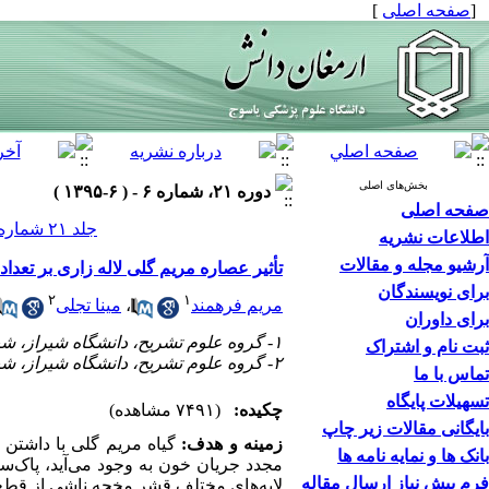
[
صفحه اصلی
]
بخش‌های اصلی
دوره ۲۱، شماره ۶ - ( ۶-۱۳۹۵ )
صفحه اصلی
جلد ۲۱ شماره ۶ صفحات ۵۵۱-۵۳۶
اطلاعات نشریه
آرشیو مجله و مقالات
تأثیر عصاره مریم گلی لاله زاری بر تع
برای نویسندگان
۲
۱
مریم فرهمند
،
مینا تجلی
برای داوران
۱- ﮔﺮﻭﻩ علوم تشریح، ﺩﺍﻧﺸﮕﺎﻩ ﺷﻴﺮﺍﺯ، ﺷﻴﺮﺍﺯ، ﺍﻳﺮﺍﻥ ،
ثبت نام و اشتراک
۲- ﮔﺮﻭﻩ علوم تشریح، ﺩﺍﻧﺸﮕﺎﻩ ﺷﻴﺮﺍﺯ، ﺷﻴﺮﺍﺯ، ﺍﻳﺮﺍﻥ
تماس با ما
تسهیلات پایگاه
چکیده:
(۷۴۹۱ مشاهده)
بایگانی مقالات زیر چاپ
زمینه و هدف:
گیاه مریم گلی با داشتن 
بانک ها و نمایه نامه ها
مجدد جریان خون به وجود می‌آید، پاک‌سا
فرم پیش نیاز ارسال مقاله
لایه‌های مختلف قشر مخچه ناشی از قطع