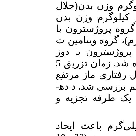
حلال
)
یتر بر کیلوگرم وزن بدن
(غن کنجد حلال پروژسترون)، 3 گروه پروژسترون با
رم/کیلو گرم)، گروه ویتامین ث
(80 و گرم)، 3 گروه پروژسترون با دوز
ه شد
. زمان تزریق 5
 رفتاری ماز مرتفع
داده­
.
جم بررسی شد
س یک طرفه تجزیه و
رون در دوز 5 میلی‌گرم باعث ایجاد