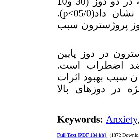
). در حالی که در دو دوز (30 و10
).
p<
ن داد(05/0
ین ث به تنهایی و همراه با 3 دوز پروژسترون سبب
: ون در دوز پایین
ا ضد اضطراب است
ان سبب بهبود اثرات
 در دوزهای بالا
Keywords:
Anxiety
Full-Text
[PDF 184 kb]
(1872 Downlo