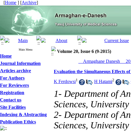
[
Home
] [
Archive
]
Main Menu
Volume 20, Issue 6 (9-2015)
Home
__Armaghane Danesh__ 201
Journal Information
Articles archive
Evaluation the Simultaneous Effects o
For Authors
1
2
K Ferdowsi
,
H Hatami
,
For Reviewers
1- Department of An
Registration
Contact us
Sciences, University 
Site Facilities
2- Department of An
Indexing & Abstracting
Publication Ethics
Sciences, University 