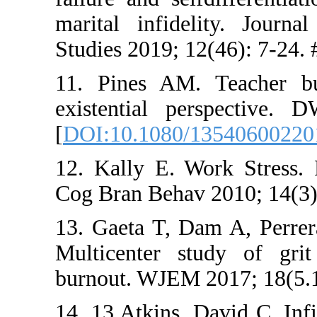
marital in
Studies 201
11. Pines
existentia
[
DOI:10.10
12. Kally E
Cog Bran Be
13. Gaeta 
Multicente
burnout. WJ
14. 13 Atki