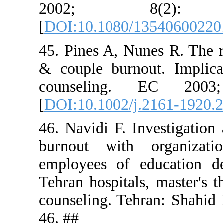
2002
[
DOI:10.10
45. Pines A
& couple b
counsel
[
DOI:10.10
46. Navidi 
burnout w
employees 
Tehran hospi
counseling.
46. ##