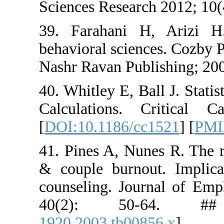
Sciences Re
39. Faraha
behavioral 
Nashr Ravan
40. Whitley
Calculati
[
DOI:10.11
41. Pines A
& couple b
counseling
40(2):
1920.2003.