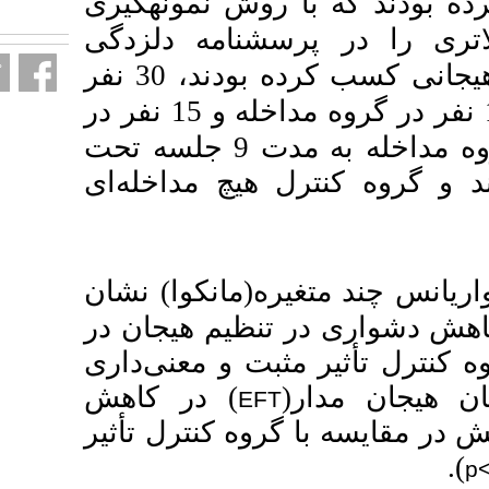
ش نمونه­گیری
fa.html
نامه دلزدگی
ند، 30 نفر
 نفر در
کنترل جایگزین شدند. گروه مداخله به مدت 9 جلسه تحت
چ مداخله‌ای
مانکوا) نشان
ظیم هیجان
در
 و معنی‌داری
) در کاهش
E
وه
کنترل
تأثیر