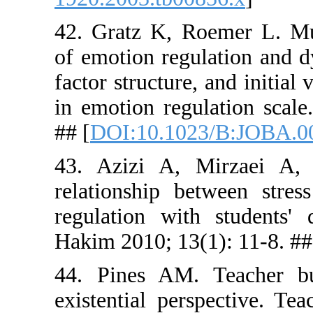
42. Gratz 
of emotion 
factor struc
in emotion 
## [
DOI:10
43. Azizi 
relationsh
regulation
Hakim 2010;
44. Pines
existentia