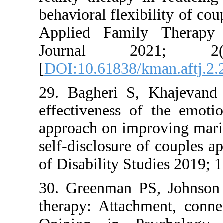
behavioral f
Applied F
Journa
[
DOI:10.618
29. Bagher
effectivene
approach o
self-disclos
of Disabili
30. Greenm
therapy: At