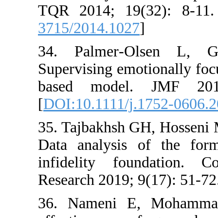
TQR 2014;
3715/2014.
34. Palm
Supervising
based mo
[
DOI:10.11
35. Tajbak
Data analy
infidelity
Research 20
36. Namen