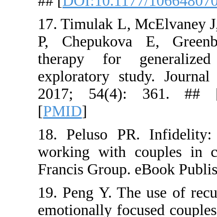
## [
DOI:10
17. Timulak
P, Chepuk
therapy f
explorator
2017; 54
[
PMID
]
18. Peluso 
working wi
Francis Gro
19. Peng Y.
emotionally