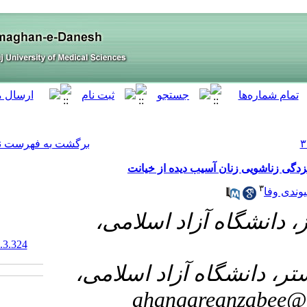
[ English ]
]
Archive
[
برگشت به فهرست نسخه ها
 خیانت
۱- امی
‎ 10.61882/armaghanj.30.3.324
۲- سلامی
ah