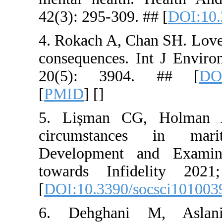
42(3): 295-
4. Rokach A
consequenc
20(5): 3
[
PMID
] [
]
5. Lișman
circumsta
Developme
towards I
[
DOI:10.33
6. Dehgh