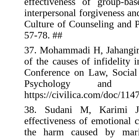
effectiven
interperson
Culture of 
57-78. ##
37. Mohamma
of the caus
Conference
Psychol
https://civ
38. Sudan
effectivene
the harm c