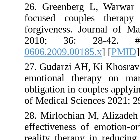
26. Green
focused co
forgivenes
2010; 3
0606.2009.
27. Gudarzi
emotional
obligation i
of Medical 
28. Mirloc
effectivene
reality th