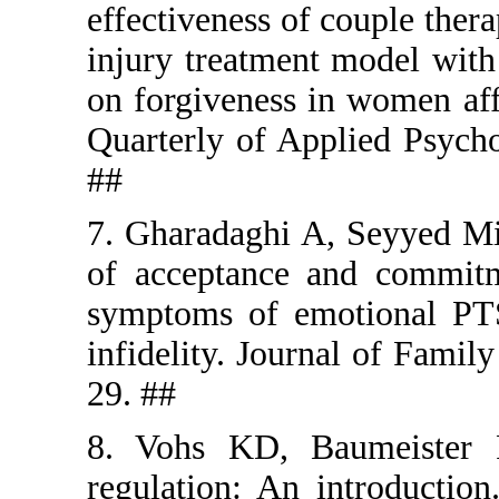
effectivene
injury trea
on forgiven
Quarterly o
##
7. Gharadag
of accepta
symptoms o
infidelity.
29. ##
8. Vohs KD
regulation: