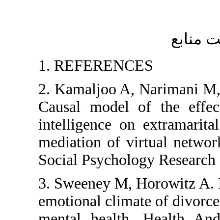
1. REFER
2. Kamaljo
Causal mod
intelligenc
mediation o
Social Psyc
3. Sweeney M
emotional cl
mental hea