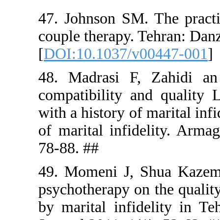
47. Johnso
couple ther
[
DOI:10.10
48. Madra
compatibili
with a histo
of marital 
78-88. ##
49. Momeni
psychotherap
by marital 