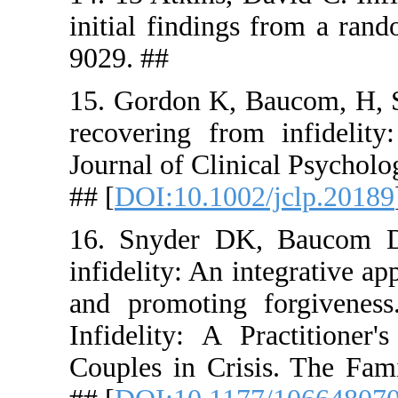
initial find
9029. ##
15. Gordon
recovering 
Journal of 
## [
DOI:10.
16. Snyde
infidelity:
and promot
Infidelity
Couples in 