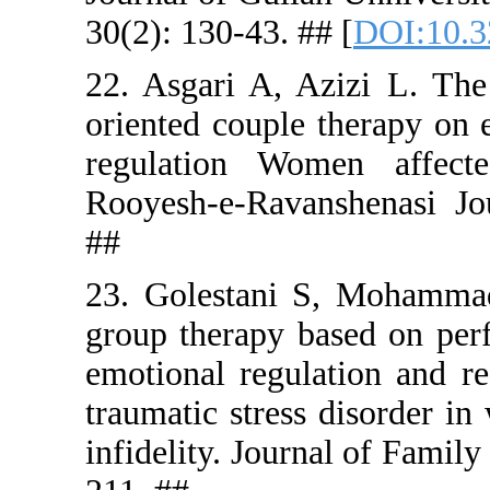
30(2): 130-
22. Asgari 
oriented co
regulation
Rooyesh-e-
##
23. Golest
group ther
emotional 
traumatic s
infidelity. 