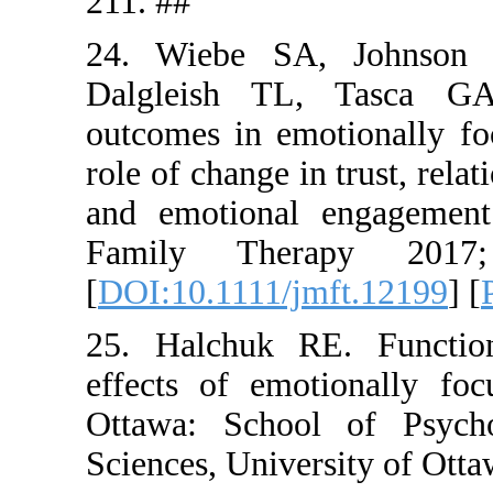
211. ##
24. Wiebe
Dalgleish
outcomes i
role of chan
and emotio
Family T
[
DOI:10.11
25. Halchu
effects of
Ottawa: Sc
Sciences, U