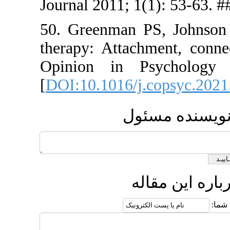
Journal 201
50. Greenm
therapy: At
Opinion i
[
DOI:10.101