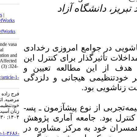
۳- 
Download citation:
BibTeX
|
RIS
|
EndNote
|
Medlars
|
ProCite
|
Reference Manager
|
RefWorks
Send citation to:
Mendeley
Zotero
RefWorks
Faraj Zadeh R, Ahangar A, Alivande vasa
روزی
رخدادی
M. The Effectiveness of Emotional
Therapy on Emotional Self-regulation and
ای
کنترل
این
Marital Despondency of Women Affected
عه تعیین و
by Infidelity. armaghanj 2025; 30 (3) :324-
339
نی و دلزدگی
URL:
http://armaghanj.yums.ac.ir/article-1-
3686-fa.html
فرج زاده رباب، آهنگر احد، علیوندی وفا
مرضیه. اثربخشی درمان هیجان‌مدار بر
خودتنظیمی هیجانی و دلزدگی زناشویی
­آزمون ـ پس­
زنان آسیب‌ دیده از خیانت. ارمغان دانش.
ماری
پژوهش
۱۴۰۴; ۳۰ (۳) :۳۲۴-۳۳۹
ز
مشاوره
در
URL:
http://armaghanj.yums.ac.ir/article-۱-۳۶۸۶-