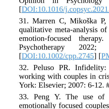
Opinion i
[
DOI:10.101
31. Marren
qualitative 
emotion‐f
Psychoth
[
DOI:10.10
32. Peluso 
working wit
York: Elsev
33. Peng Y
emotionally