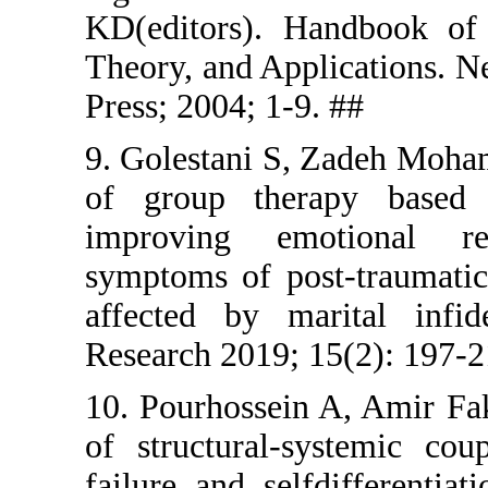
KD(editors
Theory, and
Press; 2004;
9. Golestan
of group 
improving
symptoms o
affected b
Research 20
10. Pourhos
of structu
failure and