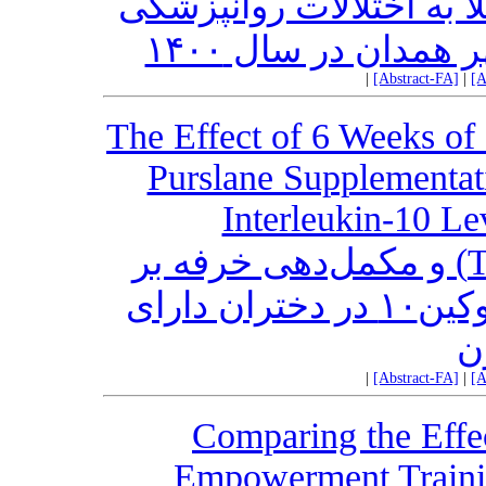
لا به اختلالات روانپزشکی
همدان در سال ۱۴۰۰
|
[Abstract-FA]
|
[A
The Effect of 6 Weeks of
Purslane Supplementati
Interleukin-10 Le
تأثیر۶ هفته تمرینات معلق(TRX) و مکمل‌دهی خرفه بر
سطوح اینترلوکین-۱ بتا و اینترلوکین۱۰ در دختران دارای
ن
|
[Abstract-FA]
|
[A
Comparing the Effec
Empowerment Traini