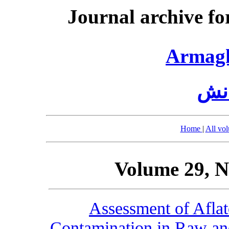
Journal archive fo
Armag
انش
Home
|
All vo
Volume 29, N
Assessment of Afla
Contamination in Raw and