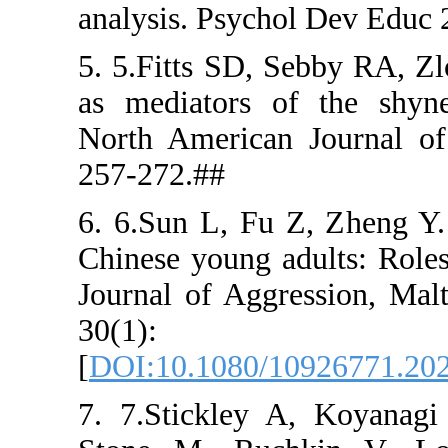
analysis. P
5. 5.Fitts
as mediator
North Amer
257-272.##
6. 6.Sun L,
Chinese you
Journal of
30(
[
DOI:10.10
7. 7.Stick