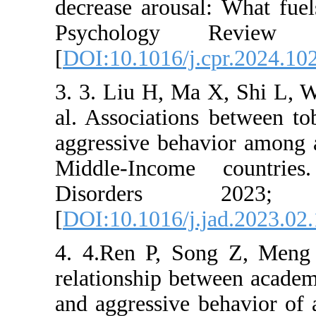
decrease ar
Psychol
[
DOI:10.101
3. 3. Liu H
al. Associa
aggressive
Middle-In
Disord
[
DOI:10.101
4. 4.Ren P
relationshi
and aggress