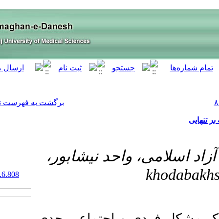
[ English ]
]
Archive
[
برگشت به فهرست نسخه ها
د نیشابور
‎ 10.61186/armaghanj.29.6.808
: تماعی جدی