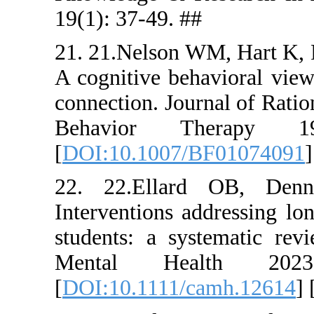
19(1): 37-4
21. 21.Nels
A cognitive
connection.
Behavio
[
DOI:10.10
22. 22.El
Interventio
students: 
Mental 
[
DOI:10.11