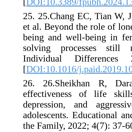
[
DOI:10.33
25. 25.Chan
et al. Beyon
being and 
solving pr
Individua
[
DOI:10.101
26. 26.Sh
effectivene
depression
adolescents
the Family,