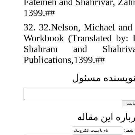
Fatemeh and
1399.##
32. 32.Nels
Workbook (
Shahram 
Publication