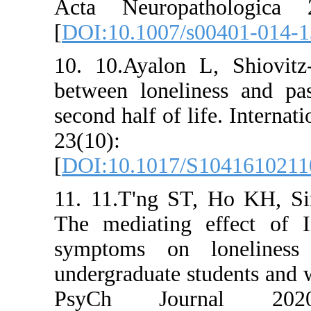
Acta Neur
[
DOI:10.10
10. 10.Aya
between lo
second half 
23(
[
DOI:10.10
11. 11.T'
The mediat
symptoms 
undergradua
PsyCh J