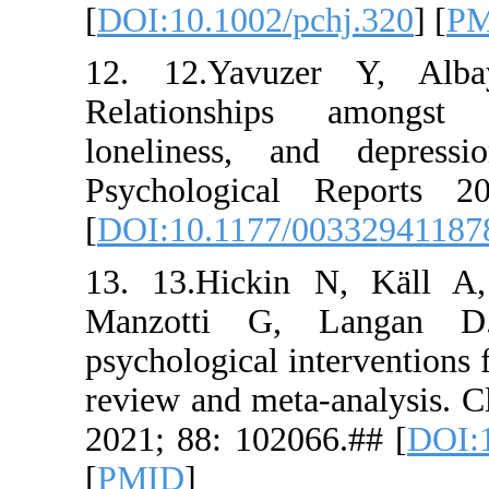
[
DOI:10.10
12. 12.Ya
Relations
lonelines
Psycholog
[
DOI:10.11
13. 13.Hic
Manzotti 
psychologica
review and 
2021; 88: 
[
PMID
]