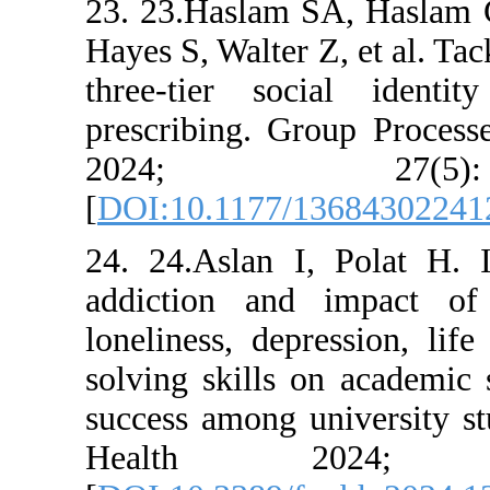
23. 23.Has
Hayes S, Wal
three-tier
prescribing
2024
[
DOI:10.11
24. 24.Asl
addiction 
loneliness,
solving ski
success amo
Healt