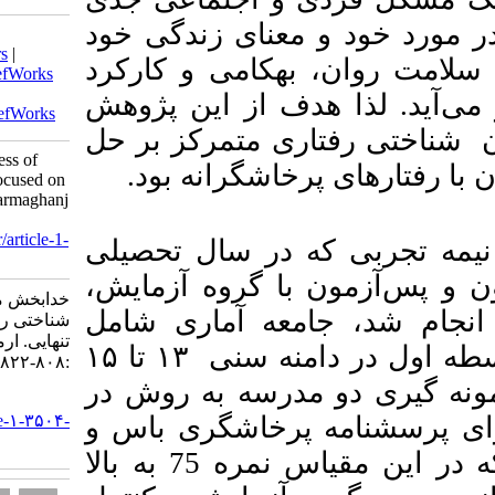
ی زندگی خود
Download citation:
BibTeX
|
RIS
|
EndNote
|
Medlars
|
امی و کارکرد
ProCite
|
Reference Manager
|
RefWorks
Send citation to:
از این پژوهش
Mendeley
Zotero
RefWorks
تمرکز بر حل
Khodabakhsh M. The Effectiveness of
شگرانه بود
Cognitive Behavioral Therapy Focused on
Problem Solving on Loneliness. armaghanj
2024; 29 (6) :808-822
URL:
http://armaghanj.yums.ac.ir/article-1-
 سال تحصیلی
3504-fa.html
1403وه آزمایش
خدابخش محمدرضا. اثربخشی درمان
 آماری شامل
شناختی رفتاری متمرکز بر حل مسئله بر
تنهایی. ارمغان دانش. ۱۴۰۳; ۲۹ (۶)
۱۵
تا
۱۳
 سنی
:۸۰۸-۸۲۲
ه به روش در
URL:
http://armaghanj.yums.ac.ir/article-۱-۳۵۰۴-
شگری باس و
fa.html
نفر از دانش‌آموزان که در این مقیاس نمره 75 به بالا