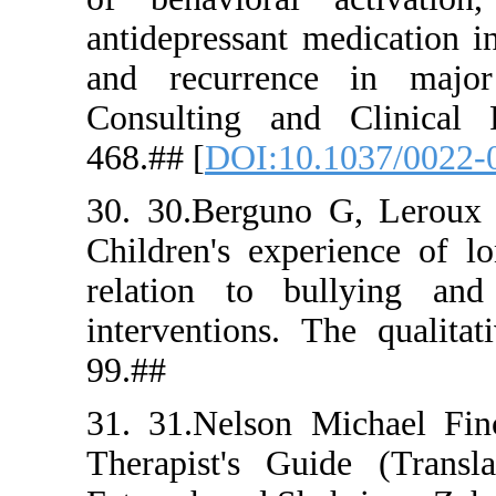
antidepress
and recur
Consulting
468.## [
DOI
30. 30.Ber
Children's 
relation t
interventio
99.‏##
31. 31.Nel
Therapist'