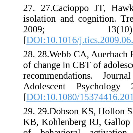
27. 27.Cac
isolation a
2009
[
DOI:10.101
28. 28.Web
of change i
recommend
Adolescen
[
DOI:10.10
29. 29.Dob
KB, Kohlenb
of behavio