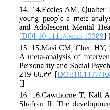
14. 14.Eccl
young peopl
and Adoles
[
DOI:10.11
15. 15.Mas
A meta-anal
Personality
219-66.## 
[
]
16. 16.Caw
Shafran R.