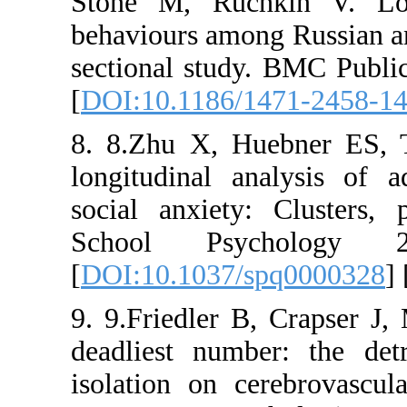
Stone M, 
behaviours 
sectional s
[
DOI:10.11
8. 8.Zhu X
longitudina
social anx
School 
[
DOI:10.10
9. 9.Friedl
deadliest 
isolation o