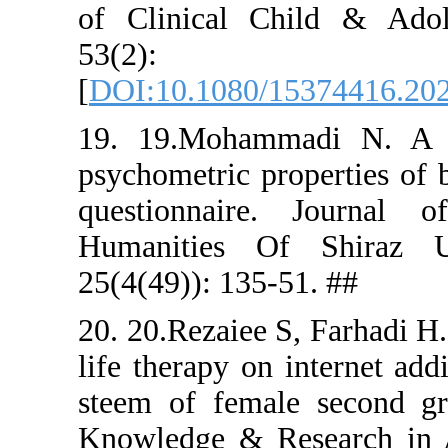
of Clinica
53(
[
DOI:10.10
19. 19.Mo
psychometri
questionn
Humanities
25(4(49)): 
20. 20.Rezai
life therapy
steem of f
Knowledge 