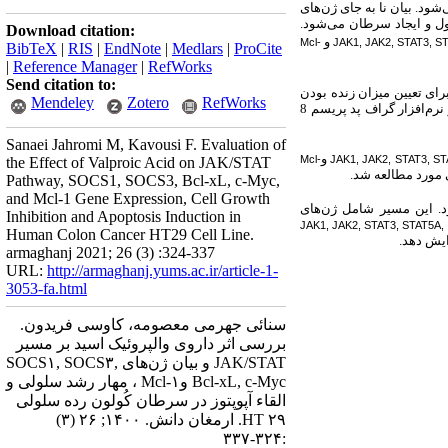
ود. بیان نا به جای ژن‌های
ول و ایجاد سرطان می
شود.
Download citation:
و
Mcl-
JAK1, JAK2, STAT3, S
BibTeX
|
RIS
|
EndNote
|
Medlars
|
ProCite
|
Reference Manager
|
RefWorks
Send citation to:
برای تعیین میزان زنده بودن
Mendeley
Zotero
RefWorks
، فلوسیتومتری و ریل تایم استفاده شد. داده‌های حاصله با استفاده از نرم‌افزار گراف پد پریسم 8
Sanaei Jahromi M, Kavousi F. Evaluation of
و
Mcl-
JAK1, JAK2, STAT3, ST
the Effect of Valproic Acid on JAK/STAT
ی مورد مطالعه شد.
Pathway, SOCS1, SOCS3, Bcl-xL, c-Myc,
and Mcl-1 Gene Expression, Cell Growth
 این مسیر شامل ژن‌های
Inhibition and Apoptosis Induction in
JAK1, JAK2, STAT3, STAT5A, 
Human Colon Cancer HT29 Cell Line.
ایش دهد.
armaghanj 2021; 26 (3) :324-337
URL:
http://armaghanj.yums.ac.ir/article-1-
3053-fa.html
سنائی جهرمی معصومه، کاوسی فریدون.
بررسی اثر داروی والپروئیک اسید بر مسیر
JAK/STAT و بیان ژن‌های SOCS۱, SOCS۳,
Bcl-xL, c-Myc وMcl-۱ ، مهار رشد سلولی و
القاء آپوپتوز در سرطان کُولون رده سلولی
HT ۲۹. ارمغان دانش. ۱۴۰۰; ۲۶ (۳)
:۳۲۴-۳۳۷