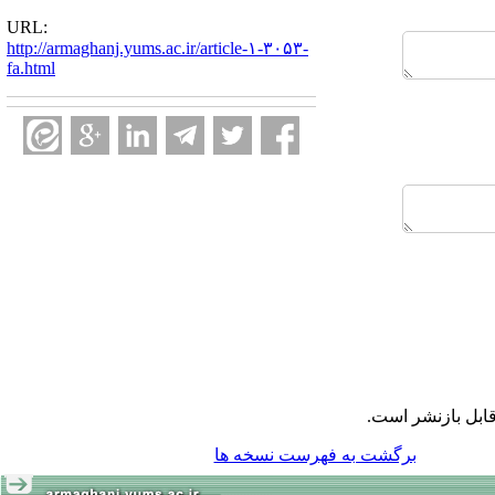
URL:
http://armaghanj.yums.ac.ir/article-۱-۳۰۵۳-
fa.html
ابل بازنشر است.
برگشت به فهرست نسخه ها