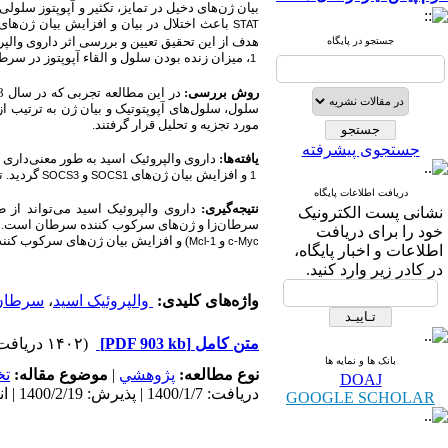
بیان ژن‌های دخیل در تمایز، تکثیر و آپوپتوز سلول
باعث اختلال در بیان و افزایش بیان ژن‌های
STAT
هدف از این تحقیق تعیین و بررسی اثر داروی والپر
جستجو در پایگاه
، میزان زنده بودن سلول و القاء آپوپتوز در س
1
روش بررسی:
در این مطالعه تجربی که در سال 1398 انجام شد، سلول‌های سرطانی کولون رده
سلول، سلول‌های آپوپتوتیک و بیان ژن به ترتیب از
مورد تجزیه و تحلیل قرار گرفتند.
جستجوی پیشرفته
یافته‌ها:
داروی والپروئیک اسید به طور معنی‌داری 
و
افزایش بیان ژن‌های
و
گردید. ت
SOCS3
SOCS1
1
دریافت اطلاعات پایگاه
نتیجه‌گیری:
داروی والپروئیک اسید می‌تواند از
نشانی پست الکترونیک
سرطان‌زا و ژن‌های سرکوب کننده سرطان است. دا
خود را برای دریافت
و
) و افزایش بیان ژن‌های سرکوب کن
Mcl-1
c-Myc
اطلاعات و اخبار پایگاه،
در کادر زیر وارد کنید.
واژه‌های کلیدی:
والپروئیک اسید
،
سرطان
متن کامل
[PDF 903 kb]
(۱۴۰۲ دریافت)
بانک ها و نمایه ها
نوع مطالعه:
پژوهشي
|
موضوع مقاله:
ت
DOAJ
دریافت: 1400/1/7 | پذیرش: 1400/2/19 | انتشار: 1400/4/15
GOOGLE SCHOLAR