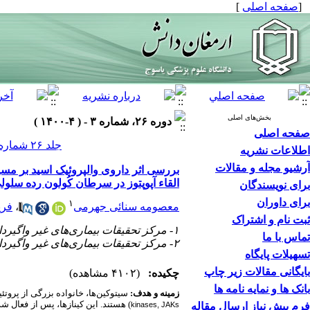
[
صفحه اصلی
]
بخش‌های اصلی
دوره ۲۶، شماره ۳ - ( ۴-۱۴۰۰ )
صفحه اصلی
جلد ۲۶ شماره ۳ صفحات ۳۳۷-۳۲۴
اطلاعات نشریه
آرشیو مجله و مقالات
القاء آپوپتوز در سرطان کُولون رده سلولی  29
برای نویسندگان
برای داوران
۱
معصومه سنائی جهرمی
،
فری
ثبت نام و اشتراک
۱- مرکز تحقیقات بیماری‌های غیر واگیردار، دانشگاه علوم پزشکی جهرم، جهرم، ایران
تماس با ما
۲- مرکز تحقیقات بیماری‌های غیر واگیردار، دانشگاه علوم پزشکی جهرم، جهرم، ایران ،
تسهیلات پایگاه
بایگانی مقالات زیر چاپ
چکیده:
(۴۱۰۲ مشاهده)
بانک ها و نمایه نامه ها
زمینه و هدف:
سیتوکین‌ها، خانواده بزرگی از پروتئی
) هستند. این کینازها، پس از فعال
فرم پیش نیاز ارسال مقاله
kinases, JAKs