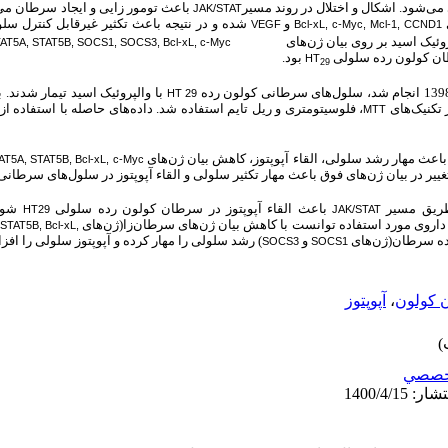
ی می‌شود. اشکال و اختلال در روند مسیر
باعث تومور زایی و ایجاد سرطان می‌ش
JAK/STAT
و
شده و در نتیجه باعث تکثیر غیرقابل کنترل سل
VEGF
Bcl-xL, c-Myc, Mcl-1, CCND1
وئیک اسید بر
روی بیان ژن‌های
TAT5A, STAT5B, SOCS1, SOCS3, Bcl-xL, c-Myc
رطان کولون رده سلولی
بود.
HT
29
با والپروئیک اسید تیمار شدند. 
HT 29
 تکنیک‌های
MTT
باعث مهار رشد سلولی، القاء آپوپتوز، کاهش بیان ژن‌های
AT5A, STAT5B, Bcl-xL, c-Myc
غییر در بیان ژن‌های فوق باعث مهار تکثیر سلولی و القاء آپوپتوز در سلول‌های سرطان
 طریق مسیر
باعث القاء آپوپتوز در سرطان کولون رده سلولی
شود.
HT29
JAK/STAT
روی مورد استفاده توانست با کاهش بیان ژن‌های سرطان‌زا(ژن‌های
STAT5B, Bcl-xL,
نده سرطان(ژن‌های
و
) رشد سلولی را مهار کرده و آپوپتوز سلولی را افز
SOCS3
SOCS1
 کولون
،
آپوپتوز
خصصي