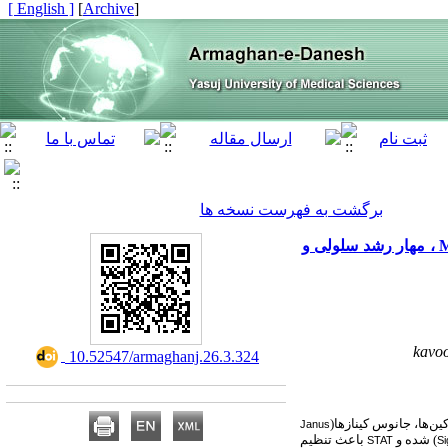
[ English ]
]
Archive
[
برگشت به فهرست نسخه ها
بررسی اثر داروی والپروئیک اسید بر مسیر JAK/STAT و بیان ژن‌های SOCS1, SOCS3, Bcl-xL, c-Myc وMcl-1 ، مهار رشد سلولی و
kavo
‎ 10.52547/armaghanj.26.3.324
ین‌ها، جانوس کینازها(
Janus
) شده و
باعث تنظیم
STAT
Si