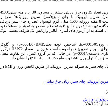
د
شدند.آزمودنی‌های گروه‌های مکمل به مدت 8 هفته روزانه 1500 میلی گرم کپسول عصا
با استفاده از آزمون‌های آماری آنالیز واریانس یک‌طرفه، تعقیبی توک
0001/0=
p
)، شاخص توده بدنی(
BMI
)(0001/0=
p
) و گلوکز(
چای سبز و تمرین) همراه بوده است. هم‌چنین، مقدار
HSP72
درگروه‌
داشت(0001/0=
p
). در حالی که در گروه کنترل این تفاوت معنی‌د
بز در کنترل وزن،
BMI
و سطح
HSP72
، (05/0>
p
) را نشان داد.
 چای سبز به همراه تمرین ایروبیک، از طریق کاهش وزن و
BMI
در 
مرین ایروبیک
،
چای سبز
،
زنان چاق دیابتی.
زیولوژی ورزش