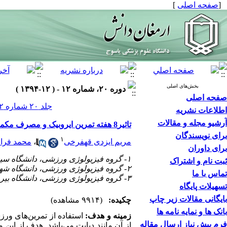
[
صفحه اصلی
]
بخش‌های اصلی
دوره ۲۰، شماره ۱۲ - ( ۱۲-۱۳۹۴ )
صفحه اصلی
جلد ۲۰ شماره ۱۲ صفحات ۱۱۰۶-۱۰۹۶
اطلاعات نشریه
آرشیو مجله و مقالات
تاثیر8 هفته تمرین ایروبیک و مصرف مکمل چای سبز برپروتئین شوک حرارتی (HSP72) زنان چاق دیابتی نوع 2
برای نویسندگان
۱
مریم ایزدی قهفرخی
،
محمد فرا
برای داوران
۱- گروه فیزیولوژی ورزشی، دانشگاه سیستان و بلوچستان، زاهدان، ایران ،
ثبت نام و اشتراک
۲- گروه فیزیولوژی ورزشی، دانشگاه شهر کرد، شهرکرد ایران
تماس با ما
۳- گروه فیزیولوژی ورزشی، دانشگاه بیرجند، بیرجند، ایران
تسهیلات پایگاه
بایگانی مقالات زیر چاپ
چکیده:
(۹۹۱۴ مشاهده)
بانک ها و نمایه نامه ها
زمینه و هدف:
استفاده از تمرین‌های ور
فرم پیش نیاز ارسال مقاله
از آن مانند دیابت می‌باشد. هدف از این مطالعه بررسی تأثیر 8 هفته تمرین‌ها