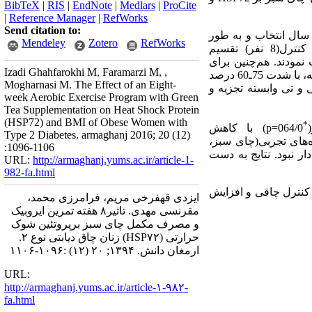
BibTeX
|
RIS
|
EndNote
|
Medlars
|
ProCite
|
Reference Manager
|
RefWorks
Send citation to:
ر این مطالعه نیمه نجربی تعداد 35 زن چاق دیابتی بیشتر یا مساوی 30 با دامنه سنی60ـ45 سال انتخاب و به طور
Mendeley
Zotero
RefWorks
تصادفی به چهار گروه چای سبز(9 نفر)، تمرین ایروبیک با چای سبز(9نفر)، تمرین ایروبیک(9 نفر) و کنترل(8 نفر) تقسیم
ره چای سبز دریافت نمودند. هم‌چنین برای
Izadi Ghahfarokhi M, Faramarzi M, ,
گروه کنترل، کپسول‌های حاوی آرد بوداده گندم تهیه شد. تمرین‌ها نیز 8 هفته و 3جلسه در هفته هر جلسه50 دقیقه، با شدت 75ـ60 درصد
Mogharnasi M. The Effect of an Eight-
ی و تی وابسته تجزیه و
week Aerobic Exercise Program with Green
Tea Supplementation on Heat Shock Protein
(HSP72) and BMI of Obese Women with
*
064/0=
p
) با کاهش
Type 2 Diabetes. armaghanj 2016; 20 (12)
های تجربی(چای سبز،
:1096-1106
ار نبود. نتایج به دست
URL:
http://armaghanj.yums.ac.ir/article-1-
982-fa.html
کنترل چاقی و افزایش
ایزدی قهفرخی مریم، فرامرزی محمد،
مقرنسی مهدی. تاثیر۸ هفته تمرین ایروبیک
و مصرف مکمل چای سبز برپروتئین شوک
حرارتی (HSP۷۲) زنان چاق دیابتی نوع ۲.
ارمغان دانش. ۱۳۹۴; ۲۰ (۱۲) :۱۰۹۶-۱۱۰۶
URL:
http://armaghanj.yums.ac.ir/article-۱-۹۸۲-
fa.html