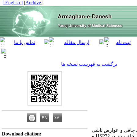
[ English ]
]
Archive
[
برگشت به فهرست نسخه ها
رل چاقی و عوارض ناشی
Download citation:
HSP72
و