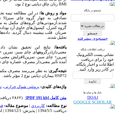
BMI
زنان چاق دیابتی نوع 2 بود
.
جستجو در پایگاه
مواد و روش ها:
ضربان قلب بیشینه دنبال گردید. داده‌ها 
تحلیل شدند.
جستجوی پیشرفته
یافته‌ها:
نتایج این تحقیق نشان داد، وزن(
دریافت اطلاعات پایگاه
معنی‌دار(درگروههای چای سبز، تمرین +
نشانی پست الکترونیک
تمرین+ چای سبز، تمرین)افزایش معنی‌داری 
خود را برای دریافت
آمده تأثیر معنی‌دار مصرف عصاره چای س
اطلاعات و اخبار پایگاه،
در کادر زیر وارد کنید.
نتیجه‌گیری
: به نظر می‌رسد مصرف مکمل
HSP72
بیماران دیابتی نوع 2 مؤثر باشد.
واژه‌های کلیدی:
پروتئین شوک حرارتی
،
ت
بانک ها و نمایه ها
DOAJ
متن کامل
[PDF 191 kb]
(۲۸۶۲ دریافت)
GOOGLE SCHOLAR
نوع مطالعه:
كاربردي
|
موضوع مقاله:
فی
دریافت: 1394/5/5 | پذیرش: 1394/12/1 | انتشار: 1394/12/2