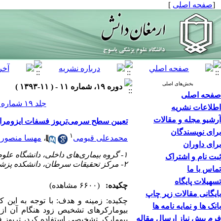
[
صفحه اصلی
]
بخش‌های اصلی
دوره ۱۹، شماره ۱۱ - ( ۱۱-۱۳۹۳ )
صفحه اصلی
جلد ۱۹ شماره ۱۱ صفحات ۹۵۴-۹۴۸
اطلاعات نشریه
آرشیو مجله و مقالات
تعیین سطح سرمی‌تریوز فسفات ایزومراز 
برای نویسندگان
۱
محمدعلی قیومی
،
مهسا منصور
برای داوران
۱- گروه بیماری‌های داخلی، دانشگاه علوم پزشکی شیراز، شیراز، ایران
ثبت نام و اشتراک
۲- مرکز تحقیقات سرطان، دانشکده پزشکی، دانشگاه علوم پزشکی شیراز، شیراز، ایران ،
تماس با ما
تسهیلات پایگاه
چکیده:
(۶۶۰۰ مشاهده)
بایگانی مقالات زیر چاپ
چکیده: زمینه و هدف: با توجه به این
بانک ها و نمایه نامه ها
بیومارکرهای تشخیص زود هنگام آن از ا
فرم پیش نیاز ارسال مقاله