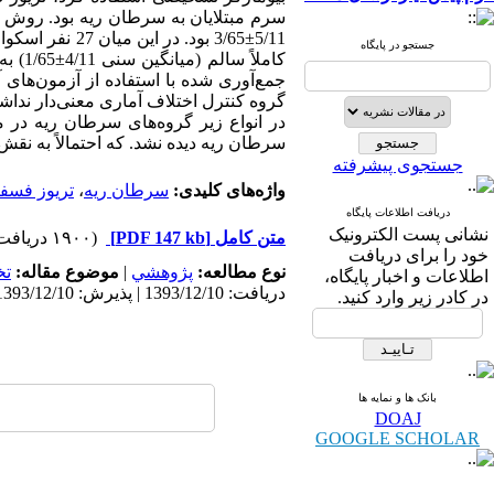
جستجو در پایگاه
سرطان ریه دیده نشد. که احتمالاً به نقش متفاوت TPI در انواع سرطان‌ها و پراکندگی جغرافیایی آن در جمعی
جستجوی پیشرفته
واژه‌های کلیدی:
سرطان ریه
،
تریوز فسفا
دریافت اطلاعات پایگاه
نشانی پست الکترونیک
متن کامل
[PDF 147 kb]
(۱۹۰۰ دریافت)
خود را برای دریافت
نوع مطالعه:
پژوهشي
|
موضوع مقاله:
ت
اطلاعات و اخبار پایگاه،
دریافت: 1393/12/10 | پذیرش: 1393/12/10 | انتشار: 1393/12/10
در کادر زیر وارد کنید.
بانک ها و نمایه ها
DOAJ
GOOGLE SCHOLAR