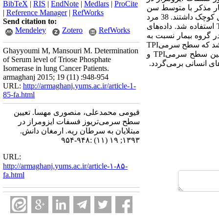
BibTeX
|
RIS
|
EndNote
|
Medlars
|
ProCite
 روش بررسی: در این مطالعه موردـ شاهدی، گروه بیماران شامل50 نفر بیمار مذکر با متوسط سن
|
Reference Manager
|
RefWorks
5/11±3/65 بود. در این میان 27 نفر اسکواموس سل کارسینوما، 7 نفر آدنوکارسینوما و 16 نفر کارسینومای سلول کوچک داشتند. 38 مرد
Send citation to:
کاملاً سالم (میانگین سنی 4/11±1/65) به عنوان گروه کنترل انتخاب شدند. از روش الایزا برای اندازه‌گیری TPI استفاده شد. داده‌های
Mendeley
Zotero
RefWorks
ی شده با استفاده از آزمون‌های آماری آنوا و تی تست تجزیه و تحلیل شدند. یافته‌ها: سطح سرمی‌TPI در گروه بیمار نسبت به
گروه کنترل اختلاف آماری معنی‌دار نداشت(76/0=p). هم‌چنین با آنالیز جداگانه زیر گروه‌های سرطان ریه، دیده شد که سطح سرمی‌TPI
Ghayyoumi M, Mansouri M. Determination
در انواع زیر گروه‌های سرطان ریه در مقایسه با گروه کنترل تفاوت معنی‌داری ندارد. نتیجه‌گیری: ارتباطی بین سطح سرمی‌TPI و
of Serum level of Triose Phosphate
Isomerase in lung Cancer Patients.
armaghanj 2015; 19 (11) :948-954
URL:
http://armaghanj.yums.ac.ir/article-1-
85-fa.html
قیومی محمدعلی، منصوری مهسا. تعیین
سطح سرمی‌تریوز فسفات ایزومراز در
مبتلایان به سرطان ریه. ارمغان دانش.
۱۳۹۳; ۱۹ (۱۱) :۹۴۸-۹۵۴
URL:
http://armaghanj.yums.ac.ir/article-۱-۸۵-
fa.html