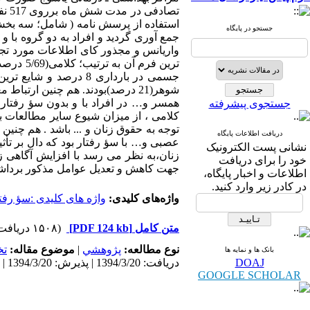
استفاده از پرسش نامه ( شامل؛ سه بخش
جستجو در پایگاه
جسمی در بارداری 8 در
شوهر(21 درصد)بودند. هم چنین ار
جستجوی پیشرفته
کلامی ، از میزان شیوع سایر مطالعات 
توجه به حقوق زنان و ... باشد . هم چنین 
دریافت اطلاعات پایگاه
عصبی و… با سؤ رفتار بود که دال بر تأث
نشانی پست الکترونیک
زنان،به نظر می رسد با افزایش آگاهی ز
خود را برای دریافت
جهت کاهش و تعدیل عوامل مذکور برداشت.
اطلاعات و اخبار پایگاه،
در کادر زیر وارد کنید.
واژه‌های کلیدی:
واژه های کلیدی :سؤ رفت
متن کامل
[PDF 124 kb]
(۱۵۰۸ دریافت)
نوع مطالعه:
پژوهشي
|
موضوع مقاله:
ت
بانک ها و نمایه ها
DOAJ
دریافت: 1394/3/20 | پذیرش: 1394/3/20 | انتشار: 1394/3/20
GOOGLE SCHOLAR