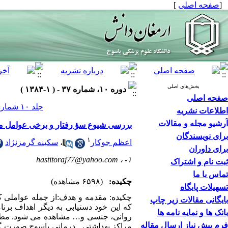
[
صفحه اصلی
]
بخش‌های اصلی
دوره ۱۰، شماره ۳۷ - ( ۱-۱۳۸۴ )
صفحه اصلی
جلد ۱۰ شماره ۳۷ صفحات ۸۸-۸۱
اطلاعات نشریه
آرشیو مجله و مقالات
بررسی شیوع سؤ رفتار و برخی عوامل مؤثر 
برای نویسندگان
۱
اعظم جوکار
،
سکینه گرمزنژاد
برای داوران
hastitoraj77@yahoo.com
۱- ،
ثبت نام و اشتراک
تماس با ما
چکیده:
(۶۵۹۸ مشاهده)
تسهیلات پایگاه
چکیده: مقدمه و هدف:از جمله عواملی ک
بایگانی مقالات زیر چاپ
که این خود دستیابی به دیگر اهداف بر
بانک ها و نمایه نامه ها
روانی، جنسی و… مشاهده می شود. مطالع
فرم پیش نیاز ارسال مقاله
مراکز بهداشتی ـ درمانی یاسوج صورت گ