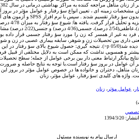
 مشخصات زمینه ای ، تعیین انواع سؤ رفتار و عوامل مؤثر در بروز 
جمع آوری گردید و افراد به دو گروه با و بدون سؤ رف
واریانس و مجذور کای اطل
ترین فرم آن به ترتیب؛ کلامی(5/69 درصد)،ع
صد و شایع ترین فرد به غیر از همسر که زن را مورد سؤ رفتار جسمی قرار داده
تباط معنی داری بین تحصیلات زن و شوهر، سابقه بیماری عصبی در زن و شوه
همسر و… در افراد با و بدون سؤ رفتار دیده شد(05/0 p<). نتیجه گیری: حصول شیوع بالای
بیشتر و همسویی نداشت که ممکن است به دلایل مختلفی از قبیل فره
نتایج بیانگر ارتباط معنی دار بین برخی عوامل از جمله؛ سطح تحصیلات، 
یر آن عوامل در بروز سؤ رفتار است.با توجه به نتایج حاصله و ضرورت 
نان متأهل، دختران و خانواده ها در خصوص عوامل مؤثر در بروز این
 واژه های کلیدی :سؤ رفتار، عوامل مؤثر، زنان
ار
،
عوامل مؤثر
،
زنان
خصصي
ارسال پیام به نویسنده مسئول