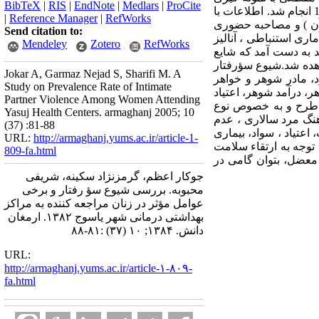
BibTeX
|
RIS
|
EndNote
|
Medlars
|
ProCite
تصادفی در مدت شش ماه برروی 517 نفر از زنان متأهل مراجعه کننده به مراکز بهداشتی درمانی در سال 1382 انجام شد. اطلاعات با
|
Reference Manager
|
RefWorks
آن ) و مصاحبه حضوری
Send citation to:
تار تقسیم شدند . سپس با نرم افزاز SPSS و آزمون های آماری استنباطی ، آنالیز
Mendeley
Zotero
RefWorks
اعات مورد تجزیه و تحلیل قرار گرفت. یافته ها: شیوع سؤ رفتار به میزان 4/78 درصد به دست آمد که شایع
اطفی(2/54 درصد)، جسمی(4/36 درصد) و جنسی(2/22 درصد) مشاهده شد.شیوع سؤرفتار
Jokar A, Garmaz Nejad S, Sharifi M. A
 بود، مادر شوهر و خواهر
Study on Prevalence Rate of Intimate
ر، درآمد شوهر، اعتیاد
Partner Violence Among Women Attending
 سؤ رفتار در این طرح و به خصوص نوع
Yasuj Health Centers. armaghanj 2005; 10
نگ مرد سالاری ، عدم
(37) :81-88
اعتیاد ، سواد، بیماری
URL:
http://armaghanj.yums.ac.ir/article-1-
توجه به ارتقاء سلامت
809-fa.html
 معضل، بتوان گامی در
جوکار اعظم، گرمزنژاد سکینه، شریفی
محبوبه. بررسی شیوع سؤ رفتار و برخی
عوامل مؤثر در زنان مراجعه کننده به مراکز
بهداشتی درمانی شهر یاسوج ۱۳۸۲. ارمغان
دانش. ۱۳۸۴; ۱۰ (۳۷) :۸۱-۸۸
URL:
http://armaghanj.yums.ac.ir/article-۱-۸۰۹-
fa.html