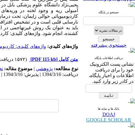
آمبولی ریه و وجود لخته در وریدهای 
جستجو در پایگاه
کاردیومیوپاتی حوالی زایمان، تحت درمان
نارسایی قلبی است و در تشخیص افتراقی 
باید به عنوان یک روش غیرتهاجمی در او
کشنده، انجام شود. واژه‌های کلیدی: کاردی
جستجوی پیشرفته
واژه‌های کلیدی:
واژه‌های کلیدی: کاردیوم
دریافت اطلاعات پایگاه
متن کامل
[PDF 115 kb]
(۱۵۷۲ دریافت)
نشانی پست الکترونیک
نوع مطالعه:
پژوهشي
|
موضوع مقاله:
ت
خود را برای دریافت
دریافت: 1394/3/16 | پذیرش: 1394/3/16 | انتشار: 1394/3/16
اطلاعات و اخبار پایگاه،
در کادر زیر وارد کنید.
بانک ها و نمایه ها
DOAJ
GOOGLE SCHOLAR