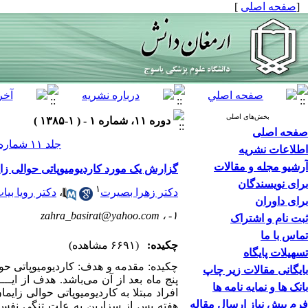
[
صفحه اصلی
]
بخش‌های اصلی
دوره ۱۱، شماره ۱ - ( ۱-۱۳۸۵ )
صفحه اصلی
جلد ۱۱ شماره ۱ صفحات ۱۱۱-۱۰۵
اطلاعات نشریه
آرشیو مجله و مقالات
گزارش یک مورد کاردیومیوپاتی حوالی زا
برای نویسندگان
۱
دکتر زهرا بصیرت
،
دکتر رویا بیا
برای داوران
zahra_basirat@yahoo.com
۱- ،
ثبت نام و اشتراک
تماس با ما
چکیده:
(۶۶۹۱ مشاهده)
تسهیلات پایگاه
چکیده: مقدمه و هدف: کاردیومیوپاتی حوا
بایگانی مقالات زیر چاپ
پنج ماه بعد از آن می‌باشد. هدف از ای
بانک ها و نمایه نامه ها
فرم پیش نیاز ارسال مقاله
هفته پس از سزارین به علت تنگی نفس 