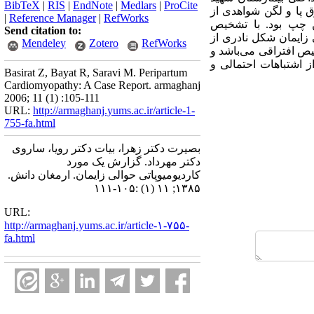
BibTeX
|
RIS
|
EndNote
|
Medlars
|
ProCite
فی داپلر عروق پا و لگن شواهدی از
|
Reference Manager
|
RefWorks
طن چپ بود. با تشخیص
Send citation to:
 زایمان شکل نادری از
Mendeley
Zotero
RefWorks
یص افتراقی می‌باشد و
ز اشتباهات احتمالی و
Basirat Z, Bayat R, Saravi M. Peripartum
Cardiomyopathy: A Case Report. armaghanj
2006; 11 (1) :105-111
URL:
http://armaghanj.yums.ac.ir/article-1-
755-fa.html
بصیرت دکتر زهرا، بیات دکتر رویا، ساروی
دکتر مهرداد. گزارش یک مورد
کاردیومیوپاتی حوالی زایمان. ارمغان دانش.
۱۳۸۵; ۱۱ (۱) :۱۰۵-۱۱۱
URL:
http://armaghanj.yums.ac.ir/article-۱-۷۵۵-
fa.html