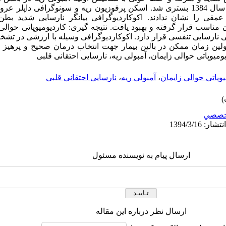
یحیی‌نژاد دانشگاه علوم پزشکی بابل در سال 1384 بستری شد. اسکن پرفوزیون ریه و سونوگرا
عمقی را نشان ندادند. اکوکاردیوگرافی بیانگر نارسایی شدید ب
 مناسب قرار گرفته و بهبود یافت. نتیجه گیری: کاردیومیوپاتی حوالی
نارسایی تنفسی قرار دارد. اکوکاردیوگرافی وسیله با ارزشی در تشخ
لین زمان ممکن در بالین بیمار جهت انتخاب درمان صحیح و پرهیز ا
ومیوپاتی حوالی زایمان، آمبولی ریه، نارسایی احتقانی قلبی
یوپاتی حوالی زایمان
،
آمبولی ریه
،
نارسایی احتقانی قلبی
خصصي
ارسال پیام به نویسنده مسئول
ارسال نظر درباره این مقاله