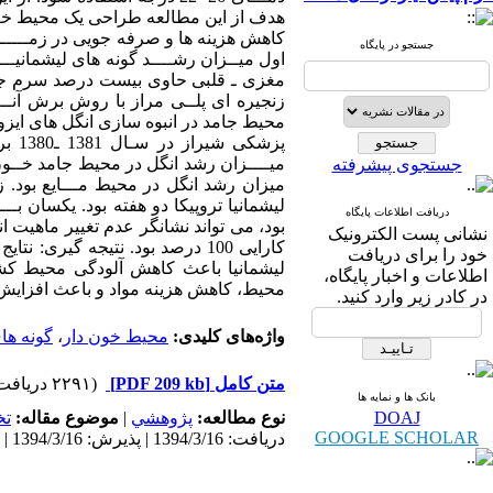
هدف از این مطالعه طراحی یک محیط خــــ
کاهش هزینه ها و صرفه جویی در زمـــــ
جستجو در پایگاه
اول میــزان رشــــد گونه های لیشمانیــــ
مغزی ـ قلبی حاوی بیست درصد سرم جنین 
زنجیره ای پلــی مراز با روش برش آنــ
پزشک
جستجوی پیشرفته
میزان رشد انگل در محیط مـــایع بود. ز
لیشمانیا تروپیکا دو هفته بود. یکسان ب
دریافت اطلاعات پایگاه
نشانی پست الکترونیک
کارایی 100 درصد بود. نتیجه گیر
خود را برای دریافت
لیشمانیا باعث کاهش آلودگی محیط ک
اطلاعات و اخبار پایگاه،
محیط، کاهش هزینه مواد و باعث افزایش
در کادر زیر وارد کنید.
واژه‌های کلیدی:
محیط خون دار
،
گونه های
متن کامل
[PDF 209 kb]
(۲۲۹۱ دریافت)
بانک ها و نمایه ها
DOAJ
نوع مطالعه:
پژوهشي
|
موضوع مقاله:
ت
GOOGLE SCHOLAR
دریافت: 1394/3/16 | پذیرش: 1394/3/16 | انتشار: 1394/3/16