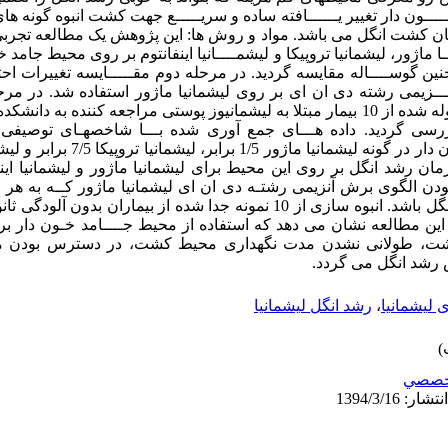
ـون دار تغییر یــــــافته ساده و سریـــــع جهت کشت انبوه گونه ها
ان کشت انگل می باشد. مواد و روش ها: این پژوهش یک مطالعه تجرب
ا ماژور، لیشمانیا تروپیکا و لیشمــــانیا اینفانتوم بر روی محیط جامد 
گوســــاله مقایسه گردید. در مرحله دوم مقـــــایسه تغییرات اح
ـــزیمی رشته دی ان ای بر روی لیشمانیا ماژور استفاده شد. در مر
محیط جامد در انبوه سازی انگل های ایزوله شده از 10 بیمار مبتلا به لیشمانیوز پوستی مراجعه 
ی شیراز در سـال 1381 ـ1380 بررسی گردید. داده هـــای جمع آوری شده بـــا شاخصهـای توص
مان رشد انگل بر روی این محیط برای لیشمانیا ماژور و لیشمانیا اینف
ـــودن الگوی برش آنزیمی رشتـه دی ان ای لیشمانیا ماژور کــه به هر
بود، می تواند نشانگر عدم تغییر ماهیت انگل باشد. انبوه سازی از 10 نمونه جدا شده از 
ی: نتایج این مطالعه نشان می دهد که استفاده از محیط جــــامد خـون دار 
شت، طولانی نشدن مدت نگهداری محیط کشت، در دسترس بودن موا
 رشد انگل می گردد.
 لیشمانیا
،
رشد انگل لیشمانیا
خصصي