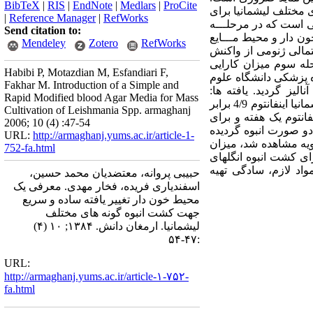
BibTeX
|
RIS
|
EndNote
|
Medlars
|
ProCite
ی مختلف لیشمانیا برای
|
Reference Manager
|
RefWorks
ی است که در مرحلـــه
Send citation to:
خون دار و محیط مـــایع
Mendeley
Zotero
RefWorks
تمالی ژنومی از واکنش
حله سوم میزان کارایی
Habibi P, Motazdian M, Esfandiari F,
کننده به دانشکده پزشکی دانشگاه علوم
Fakhar M. Introduction of a Simple and
یفی آنالیز گردید. یافته ها:
Rapid Modified blood Agar Media for Mass
میــــزان رشد انگل در محیط جامد خــون دار در گونه لیشمانیا ماژور 1/5 برابر، لیشمانیا تروپیکا 7/5 برابر و لیشمانیا اینفانتوم 4/9 برابر
Cultivation of Leishmania Spp. armaghanj
انتوم یک هفته و برای
2006; 10 (4) :47-54
 دو صورت انبوه گردیده
URL:
http://armaghanj.yums.ac.ir/article-1-
بیماران بدون آلودگی ثانویه مشاهده شد، میزان
752-fa.html
برای کشت انبوه انگلهای
د لازم، سادگی تهیه
حبیبی پروانه، معتضدیان محمد حسین،
اسفندیاری فریده، فخار مهدی. معرفی یک
محیط خون دار تغییر یافته ساده و سریع
جهت کشت انبوه گونه های مختلف
لیشمانیا. ارمغان دانش. ۱۳۸۴; ۱۰ (۴)
:۴۷-۵۴
URL:
http://armaghanj.yums.ac.ir/article-۱-۷۵۲-
fa.html