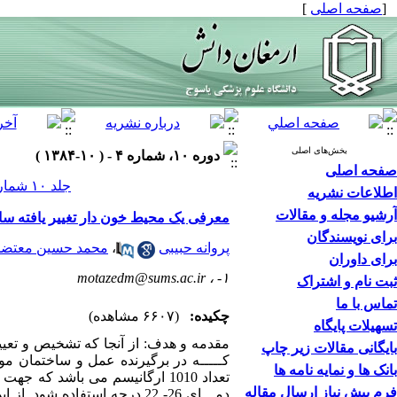
[
صفحه اصلی
]
بخش‌های اصلی
دوره ۱۰، شماره ۴ - ( ۱۰-۱۳۸۴ )
صفحه اصلی
جلد ۱۰ شماره ۴ صفحات ۵۴-۴۷
اطلاعات نشریه
آرشیو مجله و مقالات
معرفی یک محیط خون دار تغییر یافته سا
برای نویسندگان
پروانه حبیبی
،
محمد حسین معتضد
برای داوران
motazedm@sums.ac.ir
۱- ،
ثبت نام و اشتراک
تماس با ما
چکیده:
(۶۶۰۷ مشاهده)
تسهیلات پایگاه
مقدمه و هدف: از آنجا که تشخیص و تعیین
بایگانی مقالات زیر چاپ
کـــــه در برگیرنده عمل و ساختمان مول
بانک ها و نمایه نامه ها
تعداد 1010 ارگانیسم می باشد که
فرم پیش نیاز ارسال مقاله
دمـــای 26- 22 درجه استفاد