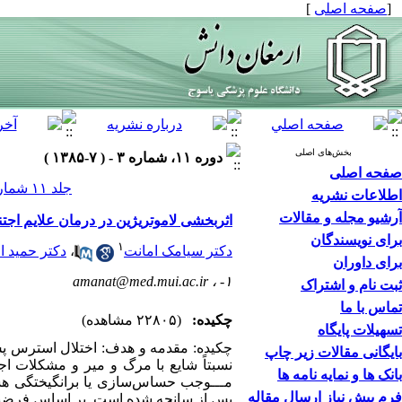
[
صفحه اصلی
]
بخش‌های اصلی
دوره ۱۱، شماره ۳ - ( ۷-۱۳۸۵ )
صفحه اصلی
جلد ۱۱ شماره ۳ صفحات ۲۰-۱۱
اطلاعات نشریه
آرشیو مجله و مقالات
اثربخشی لاموتریژین در درمان علایم اجتن
برای نویسندگان
۱
دکتر سیامک امانت
،
دکتر حمید ا
برای داوران
amanat@med.mui.ac.ir
۱- ،
ثبت نام و اشتراک
تماس با ما
چکیده:
(۲۲۸۰۵ مشاهده)
تسهیلات پایگاه
چکیده: مقدمه و هدف: اختلال استرس پس
بایگانی مقالات زیر چاپ
نسبتاً شایع با مرگ و میر و مشکلات اج
بانک ها و نمایه نامه ها
مـــوجب حساس‌سازی یا برانگیختگی هست
فرم پیش نیاز ارسال مقاله
پس از سانحه شده است. بر اساس فرضیه فو