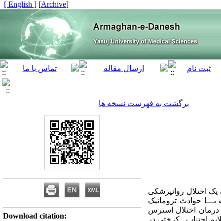
[ English ]
]
Archive
[
برگشت به فهرست نسخه ها
یک اختلال روانپزشکی
بـــا حوادث تروماتیک
 درمان اختلال استرس
Download citation:
یم اجتناب ـ کرختی در