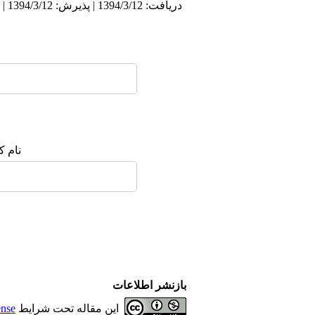
دریافت: 1394/3/12 | پذیرش: 1394/3/12 | انتشار: 1394/3/12
نام ک
بازنشر اطلاعات
این مقاله تحت شرایط
ense