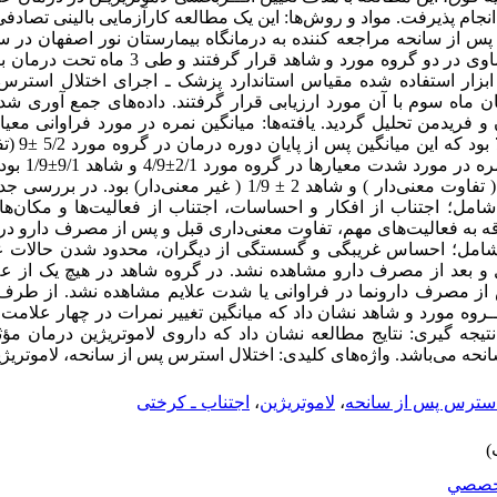
انجام پذیرفت. مواد و روش‌ها: این یک مطالعه کارآزمایی بالینی تصاد
است. این بیماران به طور تصادفی و مساوی در دو گروه مور
. ابزار استفاده شده مقیاس استاندارد پزشک ـ‌ اجرای اختلال استر
فریدمن تحلیل گردید. یافته‌ها: میانگین نمره در مورد فراوانی معیار
گروه مورد 2/2
7/2±45/12 (غیر مع
پایان دوره درمان در گروه مورد 2± 4/8 ( تفاوت معنی‌دار ) و شاهد 2 ± 1/9 ( غی
مل؛ اجتناب از افکار و احساسات، اجتناب از فعالیت‌ها و مکان‌ها و 
اقه به فعالیت‌های مهم،‌ تفاوت معنی‌داری قبل و پس از مصرف دارو در
م شامل؛ احساس غریبگی و گسستگی از دیگران، محدود شدن حالات 
و بعد از مصرف دارو مشاهده نشد. در گروه شاهد در هیچ یک از علا
 از مصرف دارونما در فراوانی یا شدت علایم مشاهده نشد. از طرف 
ـروه مورد و شاهد نشان داد که میانگین تغییر نمرات در چهار علامت 
نتیجه گیری: نتایج مطالعه نشان داد که داروی لاموتریژین درمان م
حه می‌باشد. واژه‌های کلیدی: اختلال استرس پس از سانحه، لاموتریژین
 استرس پس از سانحه
،
لاموتریژین
،
اجتناب ـ‌ کرختی
خصصي