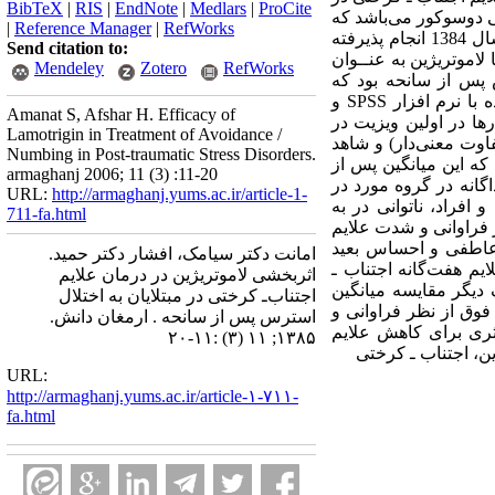
BibTeX
|
RIS
|
EndNote
|
Medlars
|
ProCite
فی دوسوکور می‌باشد که
|
Reference Manager
|
RefWorks
بر روی 30 بیمار مبتلا به اختلال استرس پس از سانحه مراجعه کننده به درمانگاه بیمارستان نور اصفهان در سال 1384 انجام پذیرفته
Send citation to:
د و شاهد قرار گرفتند و طی 3 ماه تحت درمان با لاموتریژین به عنــوان
Mendeley
Zotero
RefWorks
س پس از سانحه بود که
بیماران در شروع درمان و سپس در پایان ماه سوم با آن مورد ارزیابی قرار گرفتند. داده‌های جمع آوری شده با نرم افزار SPSS و
Amanat S, Afshar H. Efficacy of
ها در اولین ویزیت در
Lamotrigin in Treatment of Avoidance /
±1/10 و شاهد 24/2±75/12 بود که این میانگین پس از پایان دوره درمان در گروه مورد 5/2 ±9 (تفاوت معنی‌دار) و شاهد
Numbing in Post-traumatic Stress Disorders.
نی‌دار) بود. میانگین نمره در مورد شدت معیارها در گروه مورد 2/1±4/9 و شاهد 9/1±1/9 بود که این میانگین پس از
armaghanj 2006; 11 (3) :11-20
ر معنی‌دار) بود. در بررسی جداگانه در گروه مورد در
URL:
http://armaghanj.yums.ac.ir/article-1-
افراد، ناتوانی در به
711-fa.html
 فراوانی و شدت علایم
عاطفی و احساس بعید
امانت دکتر سیامک، افشار دکتر حمید.
یم هفت‌گانه اجتناب ـ
اثربخشی لاموتریژین در درمان علایم
دیگر مقایسه میانگین
اجتناب‌ـ کرختی در مبتلایان به اختلال
فوق از نظر فراوانی و
استرس پس از سانحه . ارمغان دانش.
ؤثری برای کاهش علایم
۱۳۸۵; ۱۱ (۳) :۱۱-۲۰
، اجتناب ـ‌ کرختی
URL:
http://armaghanj.yums.ac.ir/article-۱-۷۱۱-
fa.html