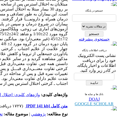
مبتلایان به اختلال استرس پس از سانحه 
جستجو در پایگاه
درمان همراه و دارونمـــا قرار گرفتند
آزمون‌های آماری تی زوجی، ویلکاکسون و 
جستجوی پیشرفته
چهار علامت از علایم اجتناب ـ کرختی شا
دریافت اطلاعات پایگاه
یادآوردن جنبه‌هایی از تروما و کاهش عل
نشانی پست الکترونیک
مذکور مشاهده گردید و در سایر علای
خود را برای دریافت
دانستن همه چیز، تفاوت معنی‌داری قبل 
اطلاعات و اخبار پایگاه،
کرختی تفاوت معنــی‌داری قبـــل و پس
در کادر زیر وارد کنید.
تغییرات نمره قبل و پس از مداخله در گـ
شدت علایم دارای تفاوت معنی‌دار بود. 
اجتناب ـ کرختی اختلال استرس پس از سان
واژه‌های کلیدی:
واژه‌های کلیدی: اختلال
بانک ها و نمایه ها
DOAJ
GOOGLE SCHOLAR
متن کامل
[PDF 141 kb]
(۱۷۲۷ دریافت)
نوع مطالعه:
پژوهشي
|
موضوع مقاله:
ت