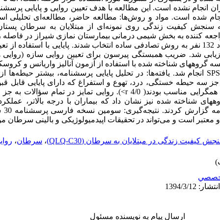
جام شده است. مواد و روش‌ها: مطالعه حاضر، مطالعه‌ای تحلیلی اس
ه سنجش کیفیت زندگی روی نمونه‌ای از مبتلایان به سرطان پست
30/11/1384 تکمیل و نهایتاً از بین این تعداد 132 نفر به روش تصادفی ساده انتخاب شدند. پایایی با 
زیابی شد. ضریب همبستگی پیرسون برای تعیین روایی سازه (روایی ه
یسه گروههای شناخته شده با استفاده از آزمون آنالیز واریانس و کروسک
کلیه محاسبات با استفاده از نرم‌افزار SPSS انجام شد. یافته‌ها: در تحلیل پایایی پرسشنامه، بیشت
رخوردار بودند، به جز سه حیطه خستگی، درد، تهوع و استفراغ که دارای پایایی قا
های شناخته شده نیز نشان داد که بیماران با درجه بالاتر، عملکرد
بیشتری
و معتبر است و می‌تواند در تحقیقات اپیدمیولوژیکی و بالینی سرطان مو
یفیت زندگی در مبتلایان به سرطان (QLQ-C30)
،
سرطان
،
روای
خصصي
ارسال پیام به نویسنده مسئول