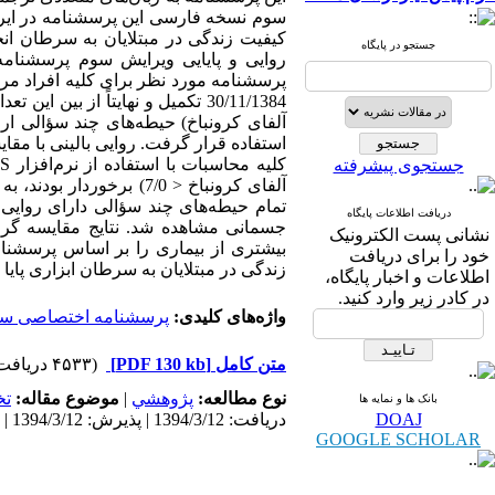
کیفیت زندگی در مبتلایان به سرطان ان
جستجو در پایگاه
روایی و پایایی ویرایش سوم پرسشنام
آلفای کرونباخ) حیطه‌های چند سؤالی ار
استفاده قرار گرفت. روایی بالینی با مقا
جستجوی پیشرفته
آلفای کرونباخ < 7/0) ب
دریافت اطلاعات پایگاه
جسمانی مشاهده شد. نتایج مقایسه گروه
نشانی پست الکترونیک
خود را برای دریافت
زندگی در مبتلایان به سرطان ابزاری پایا 
اطلاعات و اخبار پایگاه،
در کادر زیر وارد کنید.
واژه‌های کلیدی:
پرسشنامه اختصاصی سنجش ک
متن کامل
[PDF 130 kb]
(۴۵۳۳ دریافت)
نوع مطالعه:
پژوهشي
|
موضوع مقاله:
ت
بانک ها و نمایه ها
DOAJ
دریافت: 1394/3/12 | پذیرش: 1394/3/12 | انتشار: 1394/3/12
GOOGLE SCHOLAR