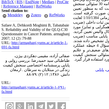
BibTeX
|
RIS
|
EndNote
|
Medlars
|
ProCite
سوم نسخه فارسی این پرسشنامه در ایران انجام نشده است. این مطالعه با هدف تعیین روایی و پایایی پرسشنامه 30 سئوالی سنجش
|
Reference Manager
|
RefWorks
ت که به منظور تعیین
Send citation to:
ان صورت گرفته است.
Mendeley
Zotero
RefWorks
پرسشنامه مورد نظر برای کلیه افراد مراجعه کننده به بخش شیمی درمانی بیمارستان نمازی شیراز در فاصله زمانی 1/10/1384 لغایت
استفاده از تعیین ثبات داخلی (ضریب
Safaee A, Dehkordi Moghimi B, Tabatabaie
مگرایی و تمایز) مورد
S. Reliability and Validity of the QLQ-C30
ال والیس تعیین گردید.
Questionnaire in Cancer Patients. armaghanj
ر حیطه‌ها از پایایی مناسب (ضریب
2007; 12 (2) :79-88
بل قبول تشخیص داده شدند.
URL:
http://armaghanj.yums.ac.ir/article-1-
تمام حیطه‌های چند سؤالی دارای روایی همگرایی مناسب بودند( 4/0 r>). روایی تمایز در تمام سؤالات به جز سؤال 4 حیطه عملکرد
691-fa.html
های ضعیف‌تر و علایم
 از بیماری را بر اساس پرسشنامه گزارش کردند. نتیجه‌گیری: سومین نسخه فارسی پرسشنامه 30 سئوالی سنجش کیفیت
صفائی آزاده، مقیمی دهکردی بیژن،
رد استفاده قرار گیرد.
طباطبائی سید حمیدرضا. بررسی روایی و
پایایی پرسشنامه اختصاصی سنجش کیفیت
ی
،
پایایی
زندگی در مبتلایان به سرطان . ارمغان
دانش. ۱۳۸۶; ۱۲ (۲) :۷۹-۸۸
URL:
http://armaghanj.yums.ac.ir/article-۱-۶۹۱-
fa.html