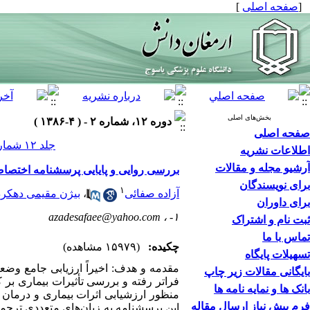
[
صفحه اصلی
]
بخش‌های اصلی
دوره ۱۲، شماره ۲ - ( ۴-۱۳۸۶ )
صفحه اصلی
جلد ۱۲ شماره ۲ صفحات ۸۸-۷۹
اطلاعات نشریه
آرشیو مجله و مقالات
بررسی روایی و پایایی پرسشنامه اختصا
برای نویسندگان
۱
آزاده صفائی
،
بیژن مقیمی دهکر
برای داوران
azadesafaee@yahoo.com
۱- ،
ثبت نام و اشتراک
تماس با ما
چکیده:
(۱۵۹۷۹ مشاهده)
تسهیلات پایگاه
مقدمه و هدف: اخیراً ارزیابی جامع وضع
بایگانی مقالات زیر چاپ
فراتر رفته و بررسی تأثیرات بیماری بر 
بانک ها و نمایه نامه ها
فرم پیش نیاز ارسال مقاله
این پرسشنامه به زبان‌های متعددی ترجمه