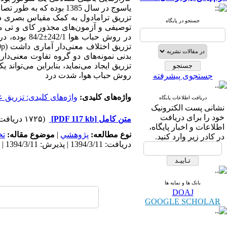
یاسوج در سال 1385 بوده
جستجو در پایگاه
توصیفی و آزمون‌های مجذور کای و تی مست
روش حباب هوا، شدت درد
جستجوی پیشرفته
واژه‌های کلیدی:
واژه‌های کلیدی: تزریق 
دریافت اطلاعات پایگاه
نشانی پست الکترونیک
خود را برای دریافت
متن کامل
[PDF 117 kb]
(۱۷۲۵ دریافت)
اطلاعات و اخبار پایگاه،
نوع مطالعه:
پژوهشي
|
موضوع مقاله:
ت
در کادر زیر وارد کنید.
دریافت: 1394/3/11 | پذیرش: 1394/3/11 | انتشار: 1394/3/11
بانک ها و نمایه ها
DOAJ
GOOGLE SCHOLAR