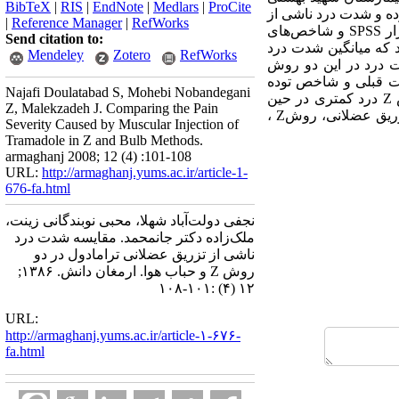
BibTeX
|
RIS
|
EndNote
|
Medlars
|
ProCite
ه بوده و شدت درد ناشی از
|
Reference Manager
|
RefWorks
تزریق ترامادول به کمک مقیاس بصری درد ارزیابی گردیده است. داده‌های جمع‌آوری شده با استفاده از نرم‌افزار SPSS و شاخص‌های
Send citation to:
د که میانگین شدت درد
Mendeley
Zotero
RefWorks
روش Z 659/1±56/4بوده است. همچنین شدت درد در این دو روش
تعداد تزریقات قبلی و شاخص توده
Najafi Doulatabad S, Mohebi Nobandegani
بدنی نمونه‌های دو گروه تفاوت معنی‌دار آماری وجود نداشت. نتیجه‌گیری: روش حباب هوا در مقایسه با روش Z درد کمتری در حین
Z, Malekzadeh J. Comparing the Pain
تزریق ایجاد می‌نماید، بنابراین می‌تواند یکی از روشهای ایده‌آل برای تزریقات عضلانی باشد. واژه‌های کلیدی: تزریق عضلانی، روشZ ،
Severity Caused by Muscular Injection of
Tramadole in Z and Bulb Methods.
armaghanj 2008; 12 (4) :101-108
URL:
http://armaghanj.yums.ac.ir/article-1-
676-fa.html
نجفی دولت‌آباد شهلا، محبی نوبندگانی زینت،
ملک‌زاده دکتر جانمحمد. مقایسه شدت درد
ناشی از تزریق عضلانی ترامادول در دو
روش Z و حباب هوا. ارمغان دانش. ۱۳۸۶;
۱۲ (۴) :۱۰۱-۱۰۸
URL:
http://armaghanj.yums.ac.ir/article-۱-۶۷۶-
fa.html