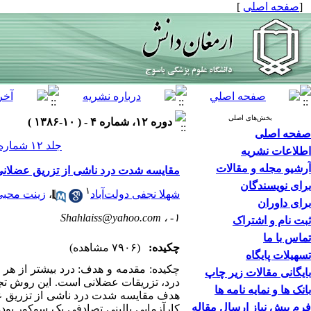
[
صفحه اصلی
]
بخش‌های اصلی
دوره ۱۲، شماره ۴ - ( ۱۰-۱۳۸۶ )
صفحه اصلی
جلد ۱۲ شماره ۴ صفحات ۱۰۸-۱۰۱
اطلاعات نشریه
آرشیو مجله و مقالات
مقایسه شدت درد ناشی از تزریق عضلانی ترامادو
برای نویسندگان
۱
شهلا نجفی دولت‌آباد
،
زینت محبی 
برای داوران
Shahlaiss@yahoo.com
۱- ،
ثبت نام و اشتراک
تماس با ما
چکیده:
(۷۹۰۶ مشاهده)
تسهیلات پایگاه
چکیده: مقدمه و هدف: درد بیشتر از هر مش
بایگانی مقالات زیر چاپ
درد، تزریقات عضلانی است. این روش تجویز
بانک ها و نمایه نامه ها
فرم پیش نیاز ارسال مقاله