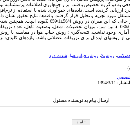
 که به طور تصادفی به دو گروه تخصیص یافتند. ابزار جمع‌آوری اطلاعات پرسشنام
قل مورد تجزیه و تحلیل قرار گرفتند. یافته‌ها: نتایج تحقیق نشان دا
در روش حباب هوا 242/1±84/2 بوده، در حالی که این میزان در 
تزریق اختلاف معنی‌دار آماری داشت (036/0p=). بین سن، میزان تحصیلات، شغل، وضعیت تأهل، 
عضلانی
،
روشZ
،
روش حباب هوا
،
شدت درد
خصصي
ارسال پیام به نویسنده مسئول