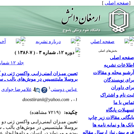
[
صفحه اصلی
]
بخش‌های اصلی
دوره ۱۲، شماره ۳ - ( ۷-۱۳۸۶ )
صفحه اصلی
جلد ۱۲ شماره ۳ صفحات ۴۵-۳۶
اطلاعات نشریه
آرشیو مجله و مقالات
بروسلا ملیتنسیس در موش‌های بالب ـ 
برای نویسندگان
برای داوران
۱
عباس دوستی
،
غلامرضا جوادی
ثبت نام و اشتراک
doostiiranii@yahoo.com
۱- ،
تماس با ما
تسهیلات پایگاه
چکیده:
(۷۲۱۹ مشاهده)
بایگانی مقالات زیر چاپ
بانک ها و نمایه نامه ها
بروسلا ملیتنسیس در موش‌های بالب ـ 
فرم پیش نیاز ارسال مقاله