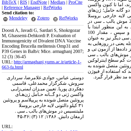
BibTeX
|
RIS
|
EndNote
|
Medlars
|
ProCite
می‌گیرند، اما تا کنون واکسن
|
Reference Manager
|
RefWorks
دو گانه حامل؛ ژن‌های
Send citation to:
 پروتئین متصل شونده به پریپلاسم و پروتئین 31 کیلو دالتونی لایه خارجی بروسلا
Mendeley
Zotero
RefWorks
ملیتنسیس در موش‌های بالب ـ سی بود. مواد و روش‌ها: این پژوهش یک مطالعه تجربی است که بر روی 24 موش بالب ـ سی در
. به این منظور ابتدا با
Doosti A, Javadi G, Sardari S, Shokrgozar
کلون‌سازی ژن‌های مسئول سنتز آنتی‌ژن‌های مذکور، پلاسمید نوترکیب به عنوان واکسن ژنی تهیه گردید و سپس ، مقدار 100
M, Ghassemi-Dehkordi P. Evaluation of
ران 12 سر موش بالب‌ـ سی تزریق گردید و از 12 موش بالب ـ سی دیگر نیز به عنوان
Immunogenicity of Divalent DNA Vaccine
 که به آنها به صورت مشابه بافر فسفاته نمکی تزریق گردید. این تزریقات در طی 4 مرحله یعنی در روزهایی به
Encoding Brucella melitensis Omp31 and
لیز داده‌ها از آزمون تی و
P39 Genes in Balb/c Mice. armaghanj 2007;
لی در موش‌های بالب ـ سی
12 (3) :36-45
رات کم سطح اینترلوکین
URL:
http://armaghanj.yums.ac.ir/article-1-
 کاربرد توأم دو آنتی‌ژن پروتئین متصل شونده به
663-fa.html
ی‌باشد که استفاده از فیوژن
ه مد نظر قرار گیرد.
دوستی عباس، جوادی غلامرضا، سرداری
سروش، شکرگزار محمدعلی، قاسمی
دهکردی پوریا. تعیین میـزان ایمنی‌زایـی
واکسن ژنی دو گــانه حـامل ژن‌هـای
پروتئین متصل شونده به پریپلاسم و پروتئین
۳۱ کیلو دالتونی لایه خارجی بروسلا
ملیتنسیس در موش‌های بالب ـ سی .
ارمغان دانش. ۱۳۸۶; ۱۲ (۳) :۳۶-۴۵
URL: