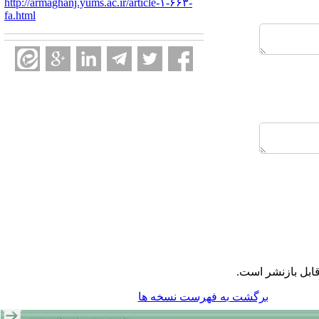
http://armaghanj.yums.ac.ir/article-۱-۶۶۳-
fa.html
ابل بازنشر است.
برگشت به فهرست نسخه ها