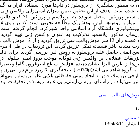
ه‌های S19 و Rb51 هم اکنون به منظور پیشگیری از بروسلوز در دام‌ها مورد استفاده قرار 
 نشده است. هدف از این تحقیق تعیین میزان ایمنی‌زایی واکسن ژنی 
پلاسمید نوترکیب حامل ژن‌های مسئول سنتز
کز تحقیقات بیوتکنولوژی دانشگاه آزاد اسلامی واحد شهرکرد، انجام گرفته است
میکروگرم از آن در حجم 50 میکرولیتر به عضله 
گروه شاهد استفاده شد
م شد و میزان پاسخ ایمنی حاصل علیه بروسلوز به روش الیزا بررسی گردید. برای آنا
ید. یافته‌ها: تزریقات عضلانی این واکسن ژنی دوگانه موجب بروز ایمنی سلو
کاین‌ها از طریق الیزا، نشان دهنده افزایش سطح اینترفرون گاما و تغیی
ـ4 در موش‌های واکسینه شده در مقایسه با گروه شاهد می‌باشد(05/0p< ). نتیجه‌گیری:
کیلو دالتونی لایه خارجی بروسلا، قادر به ایجاد ایمنی حفاظتی بالایی علیه بروسلوز م
نیز می‌تواند در راستای بررسی ایمنی‌زایی علیه بروسلا در تحقیقات آیند
وش‌های بالب ـ سی
خصصي