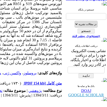
آبورتوس سوی
مناسبی علیه بروسلا برای انسان شناخته
جستجو در پایگاه
تابستان سال 1386 در مر
جستجوی پیشرفته
فاصله 1، 7،15 و 30 انجا
نرم‌افزار SPSS استفاده گرد
دریافت اطلاعات پایگاه
گردیده و نتایج اندازه‌گیری میزان سایتو
نشانی پست الکترونیک
خود را برای دریافت
پریپلاسم و پروتئین 31 
اطلاعات و اخبار پایگاه،
پروتئین نوترکیب حاصل از بیان این ژن‌ها 
در کادر زیر وارد کنید.
واژه‌های کلیدی:
بروسلوز
،
واکسن ژنی
،
م
متن کامل
[PDF 154 kb]
(۱۷۳۰ دریافت)
بانک ها و نمایه ها
DOAJ
نوع مطالعه:
پژوهشي
|
موضوع مقاله:
ت
GOOGLE SCHOLAR
دریافت: 1394/3/11 | پذیرش: 1394/3/11 | انتشار: 1394/3/11