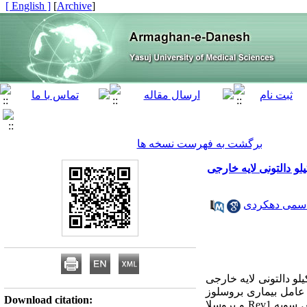
[ English ]
]
Archive
[
برگشت به فهرست نسخه ها
زان ایمنی‌زایـی واکسن ژنی دو گــانه حـامل ژن‌هـای پروتئین متصل شونده به پریپلاسم و پروتئین 31 کیلو دالتونی لایه خارجی
قاسمی دهکردی
ـزان ایمنی‌زایـی واکسن ژنی دو گــانه حـامل ژن‌هـای پروتئین متصل شونده به پریپلاسم و پروتئین 31 کیلو دالتونی لایه خارجی
عامل بیماری بروسلوز
Download citation:
بوده و می‌تواند در انسان و دام‌ها ایجاد عفونت نماید. سویه‌های تضعیف شده این باکتری نظیر بروسلا ملیتنسیس سویه Rev1 و بروسلا